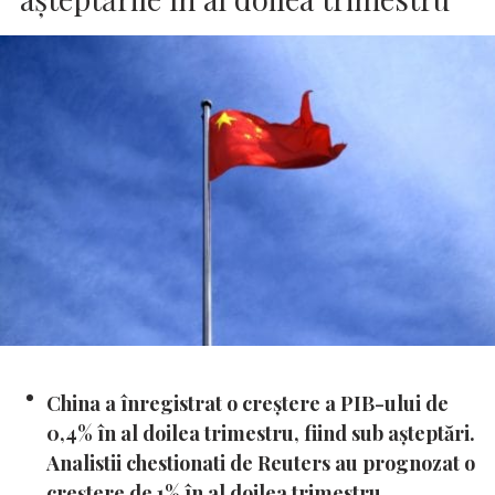
China a înregistrat o creștere a PIB-ului de
0,4% în al doilea trimestru, fiind sub așteptări.
Analistii chestionati de Reuters au prognozat o
creştere de 1% în al doilea trimestru.