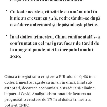
Cu toate acestea, vânzările cu amănuntul în
iunie au crescut cu 3,1%, redresându-se după
o scădere anterioară și depășind așteptările.
În al doilea trimestru, China continentală s-a
confruntat cu cel mai grav focar de Covid de
la apogeul pandemiei la începutul anului
2020.
China a înregistrat o creștere a PIB-ului de 0,4% în al
doilea trimestru față de cu un an în urmă, fiind sub
așteptări, deoarece economia s-a străduit să elimine
impactul Covid. Analiştii chestionati de Reuters au
prognozat o crestere de 1% în al doilea trimestru,
potrivit CNBC.