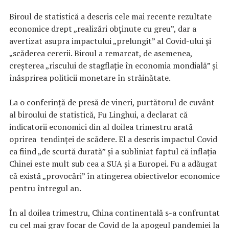
Biroul de statistică a descris cele mai recente rezultate
economice drept „realizări obținute cu greu”, dar a
avertizat asupra impactului „prelungit” al Covid-ului și
„scăderea cererii. Biroul a remarcat, de asemenea,
creșterea „riscului de stagflație în economia mondială” și
înăsprirea politicii monetare în străinătate.
La o conferință de presă de vineri, purtătorul de cuvânt
al biroului de statistică, Fu Linghui, a declarat că
indicatorii economici din al doilea trimestru arată
oprirea tendinței de scădere. El a descris impactul Covid
ca fiind „de scurtă durată” și a subliniat faptul că inflația
Chinei este mult sub cea a SUA și a Europei. Fu a adăugat
că există „provocări” în atingerea obiectivelor economice
pentru întregul an.
În al doilea trimestru, China continentală s-a confruntat
cu cel mai grav focar de Covid de la apogeul pandemiei la