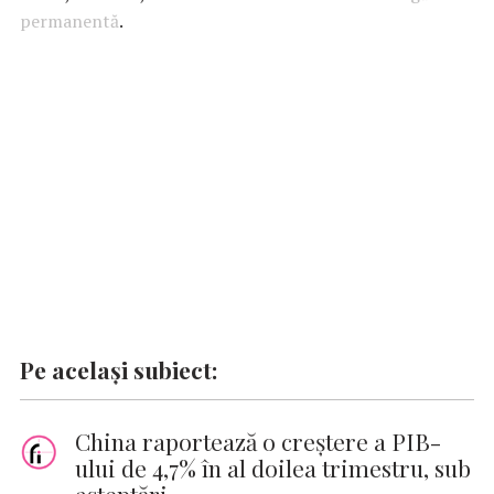
permanentă
o
A
.
r
dI
g
Li
o
p
n
er
n
k
p
k
Pe același subiect:
China raportează o creștere a PIB-
ului de 4,7% în al doilea trimestru, sub
așteptări