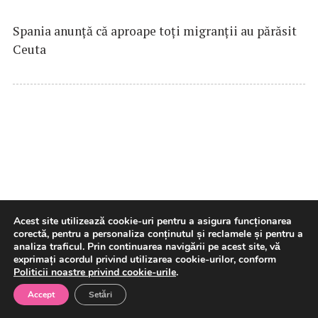
Spania anunţă că aproape toţi migranţii au părăsit
Ceuta
Camera Deputaţilor/Strategia
Acest site utilizează cookie-uri pentru a asigura funcționarea
corectă, pentru a personaliza conținutul și reclamele și pentru a
naţională pentru conservarea
analiza traficul. Prin continuarea navigării pe acest site, vă
exprimați acordul privind utilizarea cookie-urilor, conform
biodiversităţii – adoptată de
Politicii noastre privind cookie-urile
.
plen
Accept
Setări