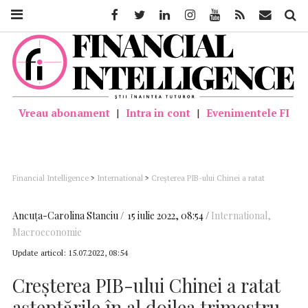
Facebook
Twitter
Linkedin
Instagram
Youtube
Feed
Mail
Căutar
Vreau abonament
|
Intra in cont
|
Evenimentele FI
Financial Intelligence
>
International
>
Creșterea PIB-ului Chinei a ratat
așteptările în al doilea trimestru
Ancuţa-Carolina Stanciu
15 iulie 2022, 08:54
International
,
Macroeconomie
Update articol:
15.07.2022, 08:54
Creșterea PIB-ului Chinei a ratat
așteptările în al doilea trimestru