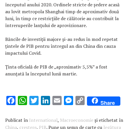
începutul anului 2020. Ordinele stricte de ședere acasă
au lovit metropola Shanghai timp de aproximativ două
luni, în timp ce restricțiile de călătorie au contribuit la
întreruperile lanțului de aprovizionare.
Băncile de investiții majore și-au redus în mod repetat
țintele de PIB pentru întregul an din China din cauza
impactului Covid.
Ținta oficială de PIB de „aproximativ 5,5%” a fost
anunțată la începutul lunii martie.
F
W
T
Li
E
M
C
Share
ac
h
w
n
m
es
o
e
at
it
k
ai
se
p
Publicat în
International
,
Macroeconomie
și etichetat în
b
s
te
e
l
n
y
China
,
crestere
,
PIB
. Pune un semn de carte cu
legătura