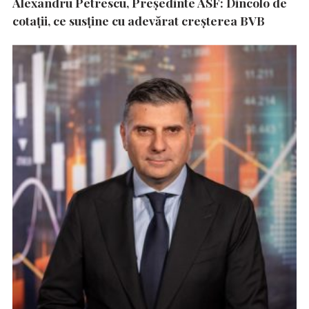
Alexandru Petrescu, Președinte ASF: Dincolo de
cotații, ce susține cu adevărat creșterea BVB