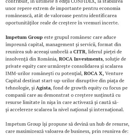
contribuit, în ultimele 8 ediții CONFIDEX, la stabilirea
unor repere extrem de importante pentru economia
românească, atât de valoroase pentru identificarea
oportunităților reale de creștere în vremuri incerte.
Impetum Group
este grupul românesc care aduce
împreună capital, management și servicii, format din
reunirea sub aceeași umbrelă a
CITR
, liderul pieței de
insolvență din România,
ROCA
Investments
, soluție de
private equity care urmărește consolidarea și scalarea
IMM-urilor românești cu potențial,
ROCA X,
Venture
Capital destinat start-up-urilor disruptive din piața de
tehnologie, și
Agista
, fond de growth equity cu focus pe
companii care au demonstrat o creștere susținută cu
resurse limitate în nișa în care activează și caută să-
și accelereze scalarea la nivel național și internațional.
Impetum Group își propune să devină un hub de resurse,
care maximizează valoarea de business, prin reunirea de: