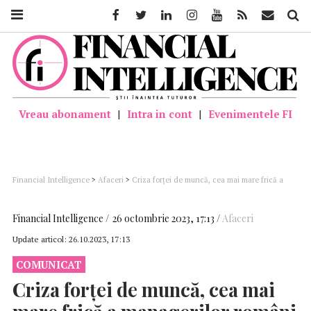
Facebook
Twitter
Linkedin
Instagram
Youtube
Feed
Mail
Căutar
Vreau abonament
|
Intra in cont
|
Evenimentele FI
Financial Intelligence
>
Afaceri
>
Criza forței de muncă, cea mai mare frică a
managerilor români în 2023. Ce soluții au companiile? (CONFIDEX)
Financial Intelligence
26 octombrie 2023, 17:13
Afaceri
Update articol:
26.10.2023, 17:13
COMUNICAT
Criza forței de muncă, cea mai