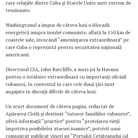
care relaţiile dintre Cuba şi Statele Unite sunt extrem de
tensionate.
Washingtonul a impus de câteva luni o blocadă
energetică asupra insulei comuniste, aflată la 150 km de
coastele sale, invocând “ameninţarea extraordinară” pe
care Cuba o reprezintă pentru securitatea naţională
americană.
Directorul CIA, John Ratcliffe, a mers joi la Havana
pentru o întâlnire extraordinară cu importanţi oficiali
cubanezi, în contextul în care cele două ţări sunt
angajate în discuţii dificile de câteva luni.
Un scurt document de câteva pagini, redactat de
Apărarea Civilă şi destinat “tuturor familiilor cubaneze”,
oferă informaţii “practice” pentru “protejarea vieţii
împotriva posibilelor atacuri inamice”, potrivit unui
comunicat publicat vineri pe “Portalul Cetăţeanului (al