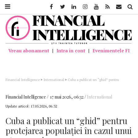
Facebook
Twitter
Linkedin
Instagram
Youtube
Feed
Mail
Căutar
Vreau abonament
|
Intra in cont
|
Evenimentele FI
Financial Intelligence
>
International
>
Cuba a publicat un “ghid” pentru
protejarea populaţiei în cazul unui atac american
Financial Intelligence
17 mai 2026, 06:32
International
Update articol:
17.05.2026, 06:32
Cuba a publicat un “ghid” pentru
protejarea populaţiei în cazul unui