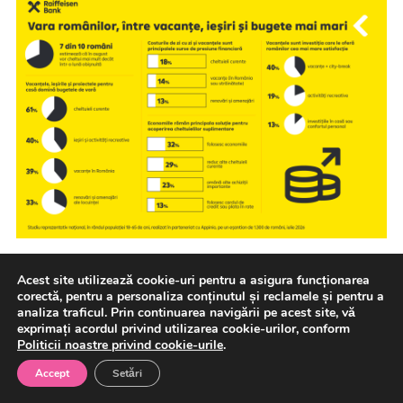
Vara aduce mai multe planuri, dar și cheltuieli mai mari
Acest site utilizează cookie-uri pentru a asigura funcționarea
pentru majoritatea românilor, arată cel mai recent
corectă, pentru a personaliza conținutul și reclamele și pentru a
sondaj […]
analiza traficul. Prin continuarea navigării pe acest site, vă
exprimați acordul privind utilizarea cookie-urilor, conform
Politicii noastre privind cookie-urile
.
7 august 2026
Afaceri
Banci
Accept
Setări