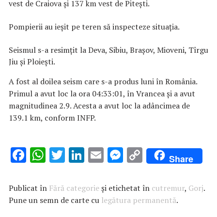
vest de Craiova şi 137 km vest de Piteşti.
Pompierii au ieșit pe teren să inspecteze situația.
Seismul s-a resimțit la Deva, Sibiu, Brașov, Mioveni, Tîrgu
Jiu și Ploiești.
A fost al doilea seism care s-a produs luni în România.
Primul a avut loc la ora 04:33:01, în Vrancea și a avut
magnitudinea 2.9. Acesta a avut loc la adâncimea de
139.1 km, conform INFP.
F
W
T
Li
E
M
C
Share
ac
h
w
n
m
es
o
e
at
it
k
ai
se
p
Publicat în
Fără categorie
și etichetat în
cutremur
,
Gorj
.
b
s
te
e
l
n
y
Pune un semn de carte cu
legătura permanentă
.
o
A
r
dI
g
Li