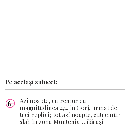
o
p
n
er
n
k
p
k
Pe același subiect:
Azi noapte, cutremur cu
magnitudinea 4,2, în Gorj, urmat de
trei replici; tot azi noapte, cutremur
slab în zona Muntenia Călăraşi