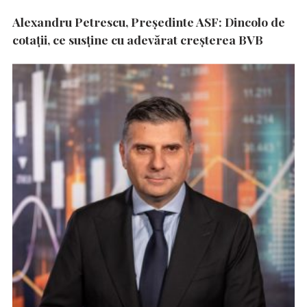
Alexandru Petrescu, Președinte ASF: Dincolo de
cotații, ce susține cu adevărat creșterea BVB