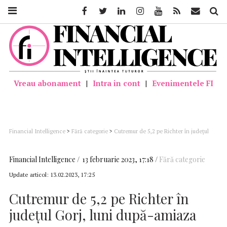
Facebook
Twitter
Linkedin
Instagram
Youtube
Feed
Mail
Căutar
Vreau abonament
|
Intra in cont
|
Evenimentele FI
Financial Intelligence
>
Fără categorie
>
Cutremur de 5,2 pe Richter în judeţul
Gorj, luni după-amiaza
Financial Intelligence
13 februarie 2023, 17:18
Fără categorie
Update articol:
13.02.2023, 17:25
Cutremur de 5,2 pe Richter în
judeţul Gorj, luni după-amiaza