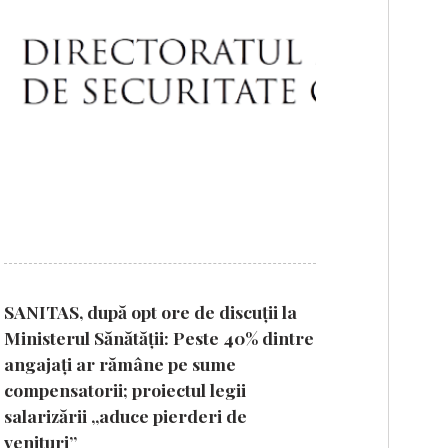
SANITAS, după opt ore de discuții la
Ministerul Sănătății: Peste 40% dintre
angajați ar rămâne pe sume
compensatorii; proiectul legii
salarizării „aduce pierderi de
venituri”