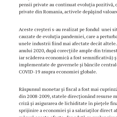
pensii private au continuat evoluţia pozitivă,
private din Romania, activele depăşind valoare
Aceste creşteri s-au realizat pe fondul unei s
cauzate de evoluţia pandemiei, care a perturbat
unele industrii fiind mai afectate decât altel
anului 2020, după corecţiile ample din trimestru
iar scăderea economică a fost semnificativă) ş
implementate de guvernele şi băncile central
COVID-19 asupra economiei globale.
Răspunsul monetar şi fiscal a fost mai cuprinză
din 2008-2009, statele direcţionând resurse ma
criză şi asigurarea de lichiditate în pieţele f
sprijinire a economiei şi a salariaţilor direct