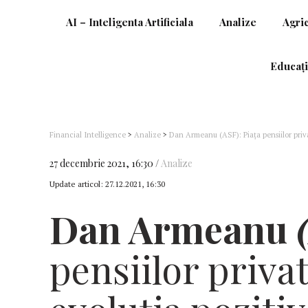
AI – Inteligenta Artificiala
Analize
Agri
Educați
Financial Intelligence
>
Analize
>
Dan Armeanu (ASF): Piața pensiilor priva
27 decembrie 2021, 16:30
Analize
Update articol:
27.12.2021, 16:30
Dan Armeanu
pensiilor priva