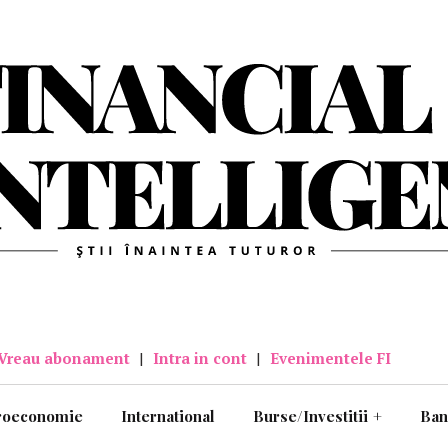
Vreau abonament
|
Intra in cont
|
Evenimentele FI
roeconomie
International
Burse/Investitii
+
Ban