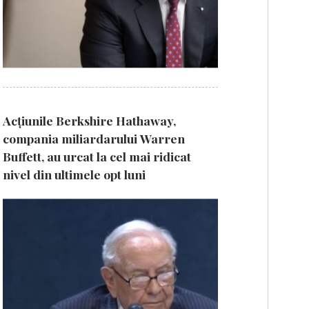
Acțiunile Berkshire Hathaway,
compania miliardarului Warren
Buffett, au urcat la cel mai ridicat
nivel din ultimele opt luni