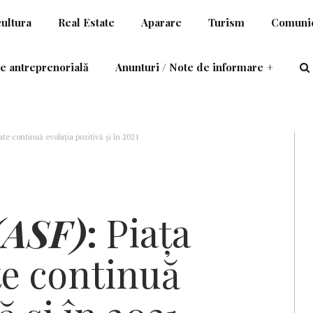
cultura
Real Estate
Aparare
Turism
Comunic
e antreprenorială
Anunturi / Note de informare
+
te continuă evoluția pozitivă și în 2021
(ASF)
:
Piața
te continuă