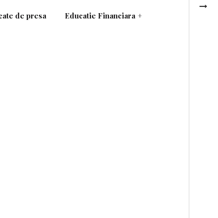
ate de presa
Educatie Financiara
+