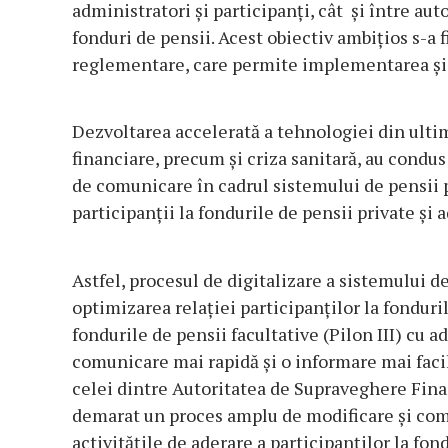
administratori şi participanţi, cât şi între au
fonduri de pensii. Acest obiectiv ambiţios s-a 
reglementare, care permite implementarea şi ut
Dezvoltarea accelerată a tehnologiei din ultim
financiare, precum şi criza sanitară, au condus
de comunicare în cadrul sistemului de pensii 
participanţii la fondurile de pensii private şi 
Astfel, procesul de digitalizare a sistemului d
optimizarea relaţiei participanţilor la fonduril
fondurile de pensii facultative (Pilon III) cu a
comunicare mai rapidă şi o informare mai facilă
celei dintre Autoritatea de Supraveghere Financ
demarat un proces amplu de modificare şi co
activităţile de aderare a participanţilor la fond