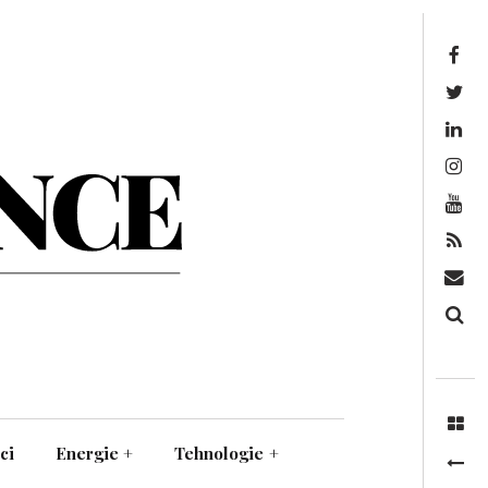
Facebook
Twitter
Linkedin
Instagram
Youtube
Feed
Mail
Căutare
ci
Energie
+
Tehnologie
+