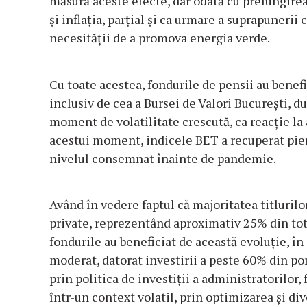
măsură aceste efecte, dar odată cu prelungir
şi inflaţia, parţial şi ca urmare a suprapunerii 
necesităţii de a promova energia verde.
Cu toate acestea, fondurile de pensii au benefic
inclusiv de cea a Bursei de Valori Bucureşti, d
moment de volatilitate crescută, ca reacţie la 
acestui moment, indicele BET a recuperat pier
nivelul consemnat înainte de pandemie.
Având în vedere faptul că majoritatea titlurilor
private, reprezentând aproximativ 25% din total
fondurile au beneficiat de această evoluţie, în 
moderat, datorat investirii a peste 60% din porto
prin politica de investiţii a administratorilor,
într-un context volatil, prin optimizarea şi dive