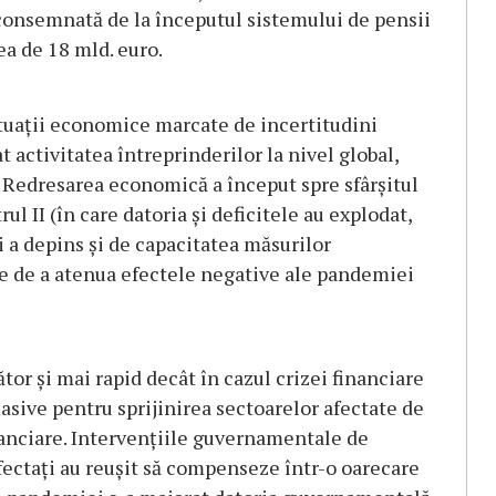
 consemnată de la începutul sistemului de pensii
a de 18 mld. euro.
ituaţii economice marcate de incertitudini
 activitatea întreprinderilor la nivel global,
e. Redresarea economică a început spre sfârşitul
l II (în care datoria şi deficitele au explodat,
i a depins şi de capacitatea măsurilor
e de a atenua efectele negative ale pandemiei
tor şi mai rapid decât în cazul crizei financiare
sive pentru sprijinirea sectoarelor afectate de
inanciare. Intervenţiile guvernamentale de
 afectaţi au reuşit să compenseze într-o oarecare