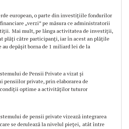
erde european, o parte din investiţiile fondurilor
 financiare „verzi” pe măsura ce administratorii
tiţii. Mai mult, pe lânga activitatea de investiţii,
plăţi către participanţi, iar în acest an plăţile
 au depăşit borna de 1 miliard lei de la
istemului de Pensii Private a vizat şi
i pensiilor private, prin elaborarea de
ondiţii optime a activităţilor tuturor
sistemului de pensii private vizează integrarea
care se derulează la nivelul pieţei, atât între