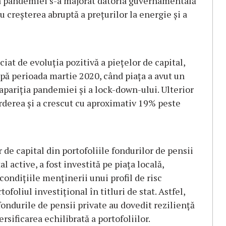
ea pandemiei s-a majorat datoria guvernamentală
cu creşterea abruptă a preţurilor la energie şi a
iat de evoluţia pozitivă a pieţelor de capital,
upă perioada martie 2020, când piaţa a avut un
apariţia pandemiei şi a lock-down-ului. Ulterior
derea şi a crescut cu aproximativ 19% peste
 de capital din portofoliile fondurilor de pensii
 active, a fost investită pe piaţa locală,
condiţiile menţinerii unui profil de risc
foliul investiţional în titluri de stat. Astfel,
 fondurile de pensii private au dovedit rezilienţă
rsificarea echilibrată a portofoliilor.