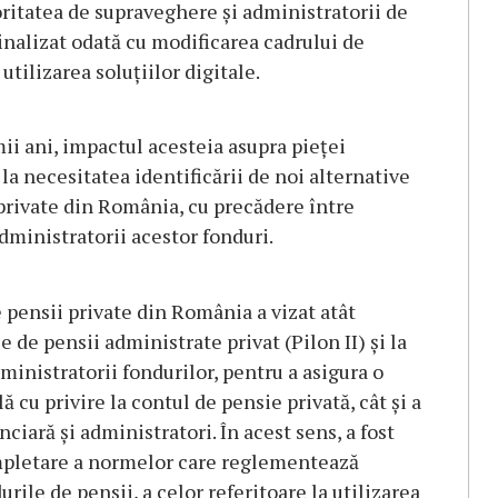
toritatea de supraveghere şi administratorii de
finalizat odată cu modificarea cadrului de
ilizarea soluţiilor digitale.
ii ani, impactul acesteia asupra pieţei
 la necesitatea identificării de noi alternative
private din România, cu precădere între
administratorii acestor fonduri.
e pensii private din România a vizat atât
e de pensii administrate privat (Pilon II) şi la
dministratorii fondurilor, pentru a asigura o
 cu privire la contul de pensie privată, cât şi a
iară şi administratori. În acest sens, a fost
mpletare a normelor care reglementează
urile de pensii, a celor referitoare la utilizarea