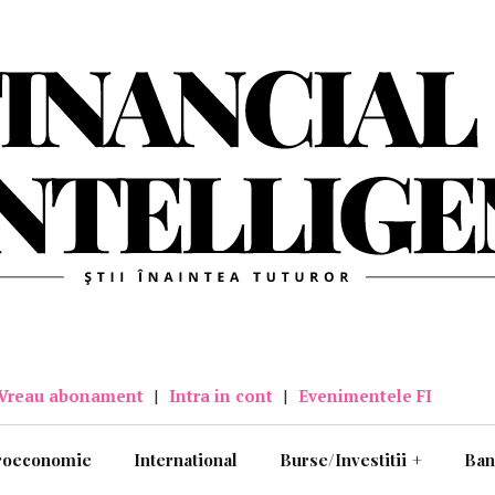
Vreau abonament
|
Intra in cont
|
Evenimentele FI
roeconomie
International
Burse/Investitii
+
Ban