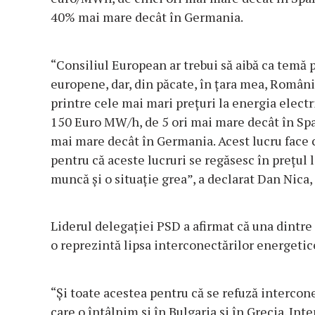
40% mai mare decât în Germania.
“Consiliul European ar trebui să aibă ca temă
europene, dar, din păcate, în ţara mea, Români
printre cele mai mari preţuri la energia electr
150 Euro MW/h, de 5 ori mai mare decât în Span
mai mare decât în Germania. Acest lucru face 
pentru că aceste lucruri se regăsesc în preţul 
muncă şi o situaţie grea”, a declarat Dan Nica
Liderul delegaţiei PSD a afirmat că una dintre
o reprezintă lipsa interconectărilor energeti
“Şi toate acestea pentru că se refuză intercon
care o întâlnim şi în Bulgaria şi în Grecia. Int