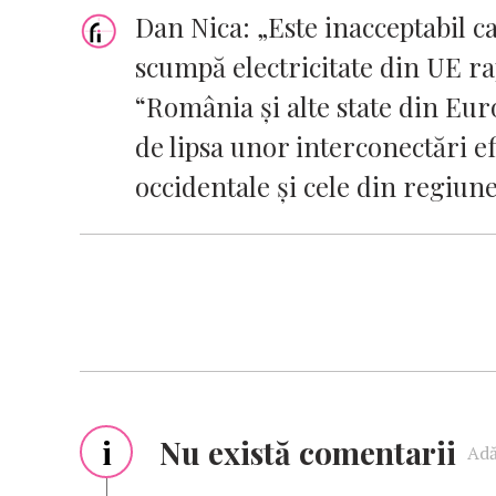
Dan Nica: „Este inacceptabil c
scumpă electricitate din UE r
“România și alte state din Eur
de lipsa unor interconectări ef
occidentale și cele din regiun
i
Nu există comentarii
Adă