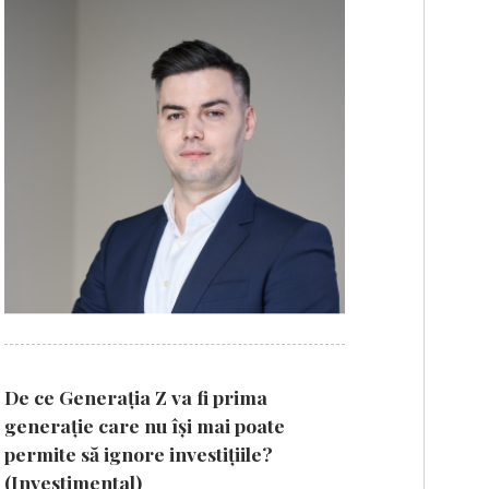
De ce Generația Z va fi prima
generație care nu își mai poate
permite să ignore investițiile?
(Investimental)