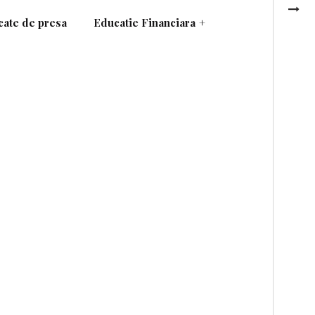
ate de presa
Educatie Financiara
+