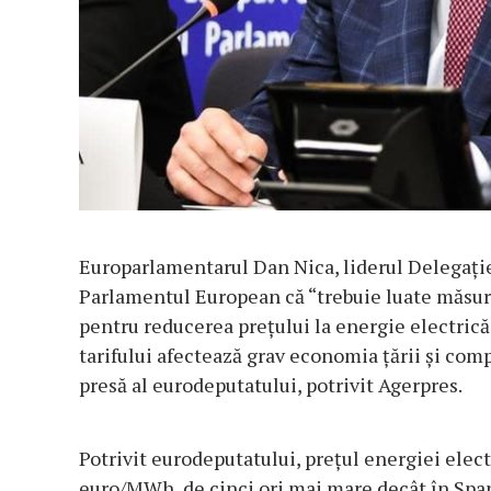
Europarlamentarul Dan Nica, liderul Delegaţie
Parlamentul European că “trebuie luate măsuri
pentru reducerea preţului la energie electrică
tarifului afectează grav economia ţării şi com
presă al eurodeputatului, potrivit Agerpres.
Potrivit eurodeputatului, preţul energiei elec
euro/MWh, de cinci ori mai mare decât în Spani