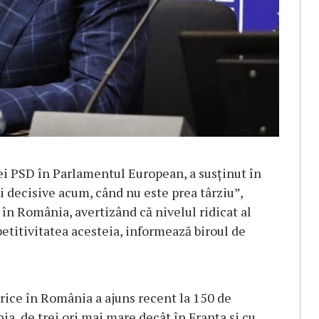
i PSD în Parlamentul European, a susţinut în
 decisive acum, când nu este prea târziu”,
 în România, avertizând că nivelul ridicat al
petitivitatea acesteia, informează biroul de
trice în România a ajuns recent la 150 de
a, de trei ori mai mare decât în Franţa şi cu