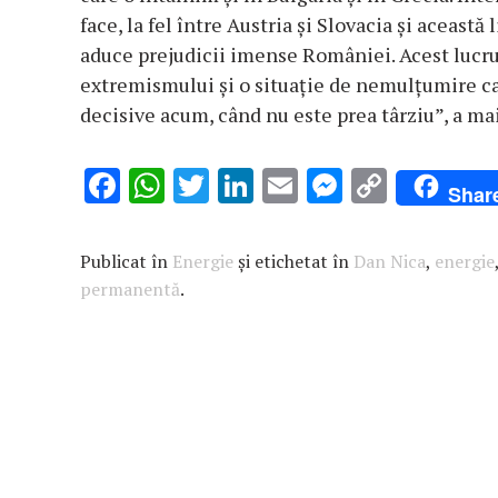
face, la fel între Austria şi Slovacia şi aceas
aduce prejudicii imense României. Acest lucru
extremismului şi o situaţie de nemulţumire car
decisive acum, când nu este prea târziu”, a m
F
W
T
Li
E
M
C
Shar
ac
h
w
n
m
es
o
e
at
it
k
ai
se
p
Publicat în
Energie
și etichetat în
Dan Nica
,
energie
b
s
te
e
l
n
y
permanentă
.
o
A
r
dI
g
Li
o
p
n
er
n
k
p
k