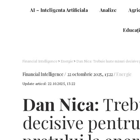
AI – Inteligenta Artificiala
Analize
Agri
Educați
Financial Intelligence
>
Energie
>
Dan Nica: Trebuie luate măsuri decisive 
Financial Intelligence
22 octombrie 2025, 13:22
Energie
Update articol:
22.10.2025, 13:22
Dan Nica:
Trebu
decisive pentr