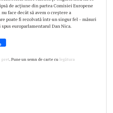
tă lipsă de acţiune din partea Comisiei Europene
 nu face decât să avem o creştere a
e poate fi rezolvată într-un singur fel – măsuri
ai spus europarlamentarul Dan Nica.
e
,
pret
. Pune un semn de carte cu
legătura