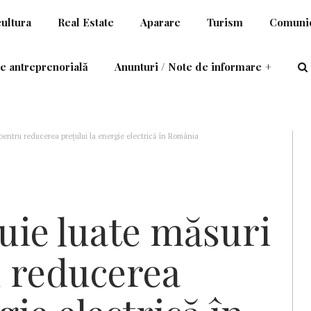
cultura
Real Estate
Aparare
Turism
Comunic
e antreprenorială
Anunturi / Note de informare
+
pentru reducerea preţului la energie electrică în România
ie luate măsuri
u reducerea