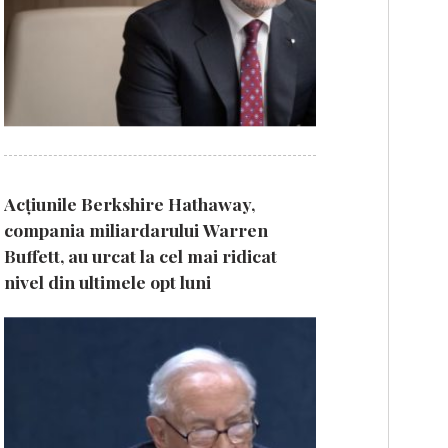
Acțiunile Berkshire Hathaway,
compania miliardarului Warren
Buffett, au urcat la cel mai ridicat
nivel din ultimele opt luni