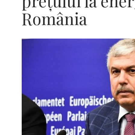
preţului la ener
România