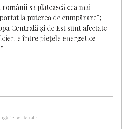
a românii să plătească cea mai
aportat la puterea de cumpărare”;
opa Centrală și de Est sunt afectate
iciente între piețele energetice
e”
ugă-le pe ale tale