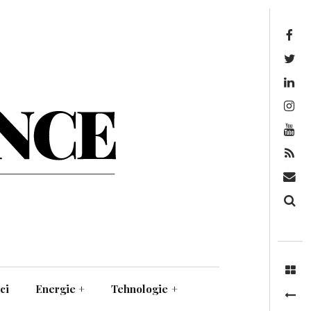
Facebook
Twitter
Linkedin
Instagram
Youtube
Feed
Mail
Căutare
ci
Energie
+
Tehnologie
+