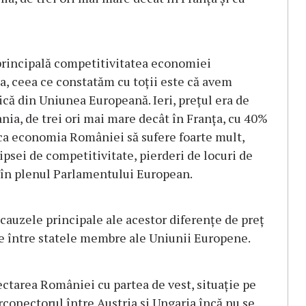
 principală competitivitatea economiei
a, ceea ce constatăm cu toţii este că avem
ică din Uniunea Europeană. Ieri, preţul era de
ia, de trei ori mai mare decât în Franţa, cu 40%
ca economia României să sufere foarte mult,
lipsei de competitivitate, pierderi de locuri de
, în plenul Parlamentului European.
 cauzele principale ale acestor diferenţe de preţ
ce între statele membre ale Uniunii Europene.
ectarea României cu partea de vest, situaţie pe
erconectorul între Austria şi Ungaria încă nu se