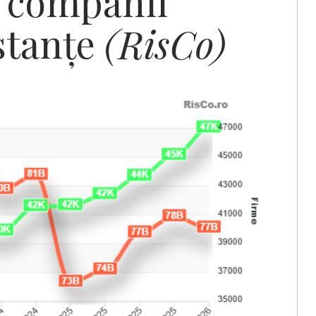
e companii
stanțe
(RisCo)