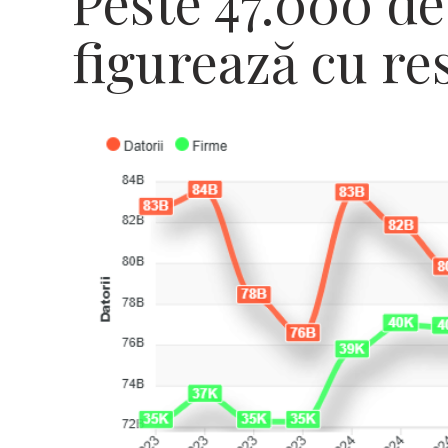
Peste 47.000 d
figurează cu re