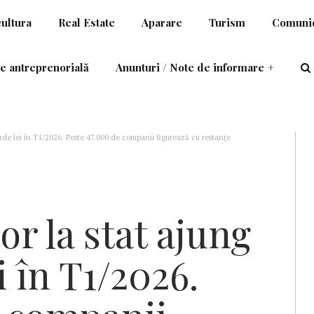
cultura
Real Estate
Aparare
Turism
Comunic
e antreprenorială
Anunturi / Note de informare
+
iarde lei în T1/2026. Peste 47.000 de companii figurează cu restanțe
or la stat ajung
i în T1/2026.