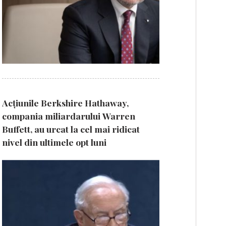
Acțiunile Berkshire Hathaway,
compania miliardarului Warren
Buffett, au urcat la cel mai ridicat
nivel din ultimele opt luni