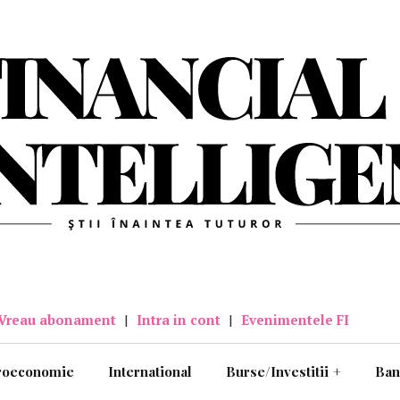
Vreau abonament
|
Intra in cont
|
Evenimentele FI
roeconomie
International
Burse/Investitii
+
Ban