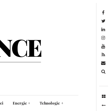
Facebook
Twitter
Linkedin
Instagram
Youtube
Feed
Mail
Căutare
ci
Energie
+
Tehnologie
+