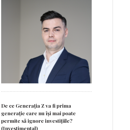
De ce Generația Z va fi prima
generație care nu își mai poate
permite să ignore investițiile?
(Investimental)