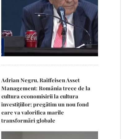
Adrian Negru, Raiffeisen Asset
Management: România trece de la
cultura economisirii la cultura
investițiilor; pregătim un nou fond
care va valorifica marile
transformări globale