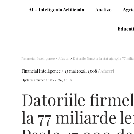
AI – Inteligenta Artificiala
Analize
Agri
Educați
Financial Intelligence
>
Afaceri
>
Datoriile firmelor la stat ajung la 77 mil
(RisCo)
Financial Intelligence
13 mai 2026, 13:08
Afaceri
Update articol:
13.05.2026, 13:08
Datoriile firmel
la 77 miliarde le