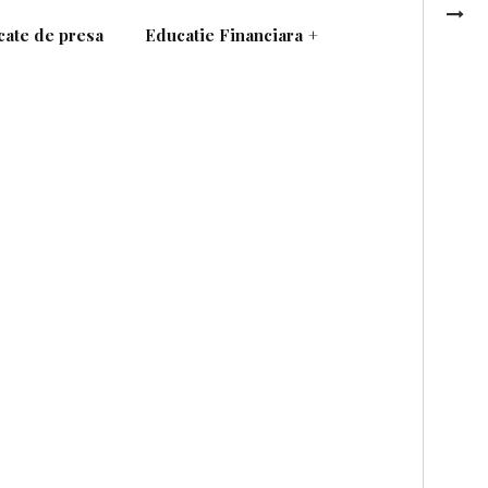
ate de presa
Educatie Financiara
+