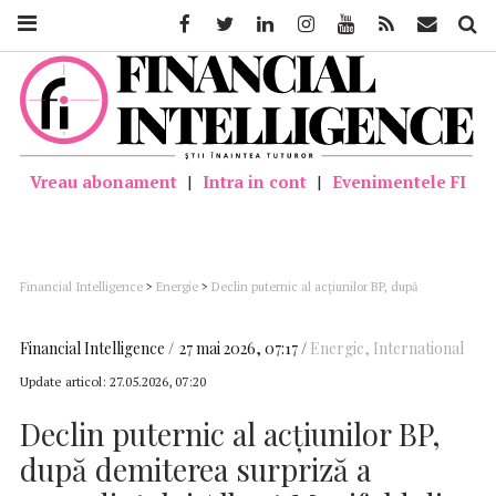
Facebook
Twitter
Linkedin
Instagram
Youtube
Feed
Mail
Căutar
Vreau abonament
|
Intra in cont
|
Evenimentele FI
Financial Intelligence
>
Energie
>
Declin puternic al acţiunilor BP, după
demiterea surpriză a preşedintelui Albert Manifold din cauza unor ”probleme
grave” de conduită şi guvernanţă
Financial Intelligence
27 mai 2026, 07:17
Energie
,
International
Update articol:
27.05.2026, 07:20
Declin puternic al acţiunilor BP,
după demiterea surpriză a