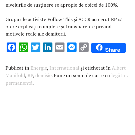
nivelurile de susţinere se apropie de obicei de 100%.
Grupurile activiste Follow This şi ACCR au cerut BP să
ofere explicaţii complete şi transparente privind
motivele reale ale demiterii.
F
W
T
Li
E
M
C
Share
ac
h
w
n
m
es
o
e
at
it
k
ai
se
p
Publicat în
Energie
,
International
și etichetat în
Albert
b
s
te
e
l
n
y
Manifold
,
BP
,
demisie
. Pune un semn de carte cu
legătura
permanentă
o
A
.
r
dI
g
Li
o
p
n
er
n
k
p
k