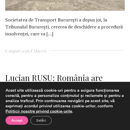
Societatea de Transport Bucureşti a depus joi, la
Tribunalul Bucureşti, cererea de deschidere a procedurii
insolvenţei, care va […]
6 august 2026
Afaceri
Lucian RUSU: România are
nevoie de o strategie energetică
Acest site utilizează cookie-uri pentru a asigura funcționarea
pentru următorii 20 de ani, nu
corectă, pentru a personaliza conținutul și reclamele și pentru a
analiza traficul. Prin continuarea navigării pe acest site, vă
de soluții pentru următoarele
exprimați acordul privind utilizarea cookie-urilor, conform
Politicii noastre privind cookie-urile
.
două săptămâni
Accept
Setări