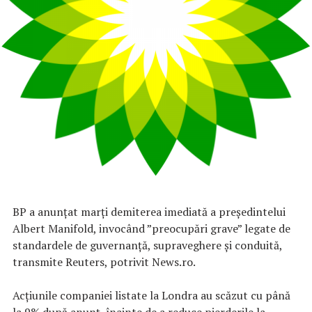
BP a anunţat marţi demiterea imediată a preşedintelui
Albert Manifold, invocând ”preocupări grave” legate de
standardele de guvernanţă, supraveghere şi conduită,
transmite Reuters, potrivit News.ro.
Acţiunile companiei listate la Londra au scăzut cu până
la 9% după anunţ, înainte de a reduce pierderile la