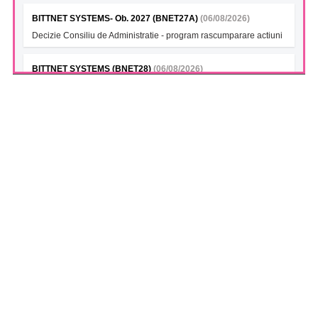
BITTNET SYSTEMS- Ob. 2027 (BNET27A)
(06/08/2026)
Decizie Consiliu de Administratie - program rascumparare actiuni
BITTNET SYSTEMS (BNET28)
(06/08/2026)
Decizie Consiliu de Administratie - program rascumparare actiuni
BITTNET SYSTEMS Bonds 2028A (BNET28A)
(06/08/2026)
Decizie Consiliu de Administratie - program rascumparare actiuni