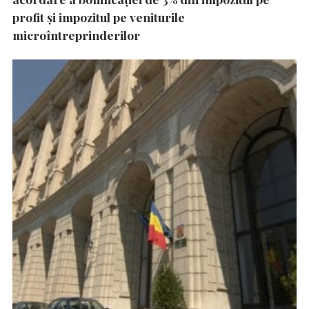
profit și impozitul pe veniturile
microîntreprinderilor