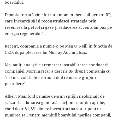
boardului.
Demisia forţată vine într-un moment sensibil pentru BP,
care încearcă să îşi reconstruiască strategia prin
revenirea la petrol şi gaze şi reducerea accentului pus pe
energia regenerabilă.
Recent, compania a numit-o pe Meg O’Neill în funcţia de
CEO, după plecarea lui Murray Auchincloss.
Mai mulţi analişti au remarcat instabilitatea conducerii
companiei. Morningstar a descris BP drept compania cu
”cel mai volatil boardroom dintre marile grupuri
petroliere”.
Albert Manifold primise deja un sprijin neobişnuit de
scăzut la adunarea generală a acţionarilor din aprilie,
când doar 81,8% dintre investitori au votat pentru
numirea sa. Pentru membrii boardului marilor companii,