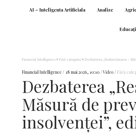
AI – Inteligenta Artificiala
Analize
Agri
Educați
Financial Intelligence
>
Fără categorie
>
Dezbaterea „Restructurarea – Măsu
Financial Intelligence
18 mai 2026, 10:10
Video
Fără cate
Dezbaterea „Re
Măsură de prev
insolvenței”, ed