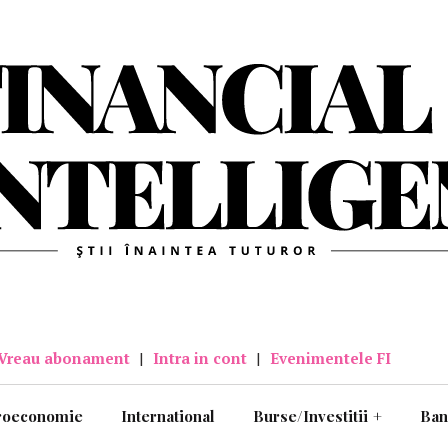
Vreau abonament
|
Intra in cont
|
Evenimentele FI
roeconomie
International
Burse/Investitii
+
Ban