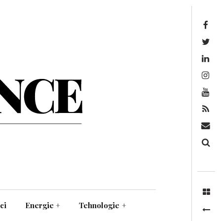
Facebook
Twitter
Linkedin
Instagram
Youtube
Feed
Mail
Căutare
ci
Energie
+
Tehnologie
+