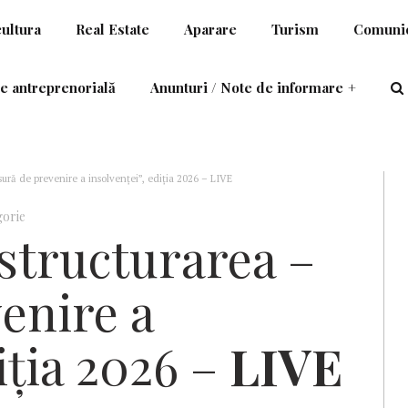
cultura
Real Estate
Aparare
Turism
Comunic
e antreprenorială
Anunturi / Note de informare
+
ră de prevenire a insolvenței”, ediția 2026 – LIVE
gorie
structurarea –
enire a
iția 2026 –
LIVE