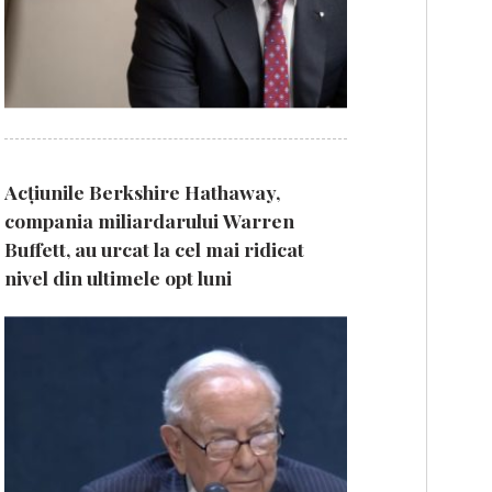
Acțiunile Berkshire Hathaway,
compania miliardarului Warren
Buffett, au urcat la cel mai ridicat
nivel din ultimele opt luni