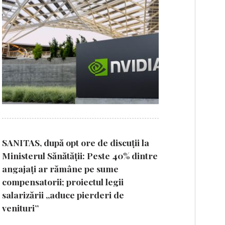
SANITAS, după opt ore de discuții la
Ministerul Sănătății: Peste 40% dintre
angajați ar rămâne pe sume
compensatorii; proiectul legii
salarizării „aduce pierderi de
venituri”