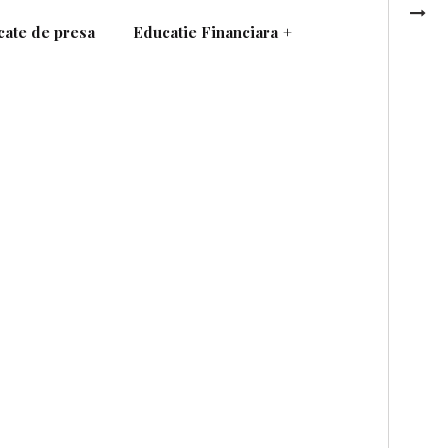
ate de presa
Educatie Financiara
+