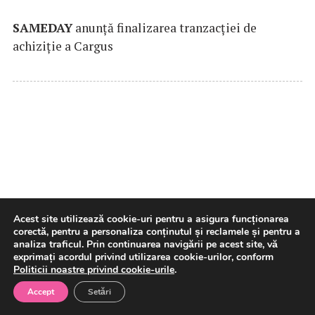
SAMEDAY
anunță finalizarea tranzacției de
achiziție a Cargus
MApN, după explozia produsă în
Acest site utilizează cookie-uri pentru a asigura funcționarea
corectă, pentru a personaliza conținutul și reclamele și pentru a
Bulgaria, aproape de granița cu
analiza traficul. Prin continuarea navigării pe acest site, vă
exprimați acordul privind utilizarea cookie-urilor, conform
România: Sistemele de
Politicii noastre privind cookie-urile
.
supraveghere radar ale MApN
Accept
Setări
nu au detectat niciun vehicul