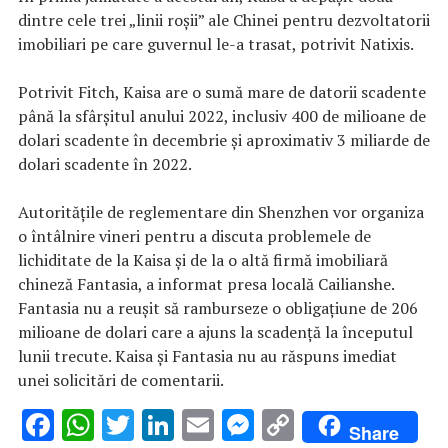
dintre cele trei „linii roșii” ale Chinei pentru dezvoltatorii
imobiliari pe care guvernul le-a trasat, potrivit Natixis.
Potrivit Fitch, Kaisa are o sumă mare de datorii scadente
până la sfârșitul anului 2022, inclusiv 400 de milioane de
dolari scadente în decembrie și aproximativ 3 miliarde de
dolari scadente în 2022.
Autoritățile de reglementare din Shenzhen vor organiza
o întâlnire vineri pentru a discuta problemele de
lichiditate de la Kaisa și de la o altă firmă imobiliară
chineză Fantasia, a informat presa locală Cailianshe.
Fantasia nu a reușit să ramburseze o obligațiune de 206
milioane de dolari care a ajuns la scadență la începutul
lunii trecute. Kaisa și Fantasia nu au răspuns imediat
unei solicitări de comentarii.
F
W
T
Li
E
M
C
Share