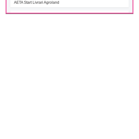
AETA Start Livrari Agroland
INTERCAPITAL BET-TRN UCITS ETF (ICBETNETF)
(07/08/2026)
VAN la data 06.08.2026
INTERCAPITAL CROBEX10TR UCITS ETF (ICCROETF)
(07/08/2026)
VAN la data 06.08.2026