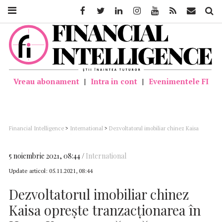
Facebook
Twitter
Linkedin
Instagram
Youtube
Feed
Mail
Căutar
Vreau abonament
|
Intra in cont
|
Evenimentele FI
Financial Intelligence
>
International
>
Dezvoltatorul imobiliar chinez Kaisa
oprește tranzacționarea în Hong Kong, pe măsură ce cresc preocupările privind
datoriile
5 noiembrie 2021, 08:44
International
Update articol:
05.11.2021, 08:44
Dezvoltatorul imobiliar chinez
Kaisa oprește tranzacționarea în