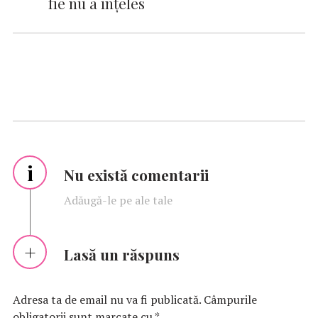
fie nu a înţeles
i
Nu există comentarii
Adăugă-le pe ale tale
Lasă un răspuns
Adresa ta de email nu va fi publicată.
Câmpurile
obligatorii sunt marcate cu
*