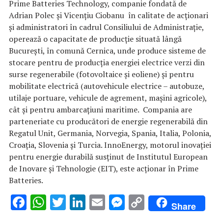
Prime Batteries Technology, companie fondată de
Adrian Polec și Vicențiu Ciobanu în calitate de acționari
și administratori în cadrul Consiliului de Administrație,
operează o capacitate de producție situată lângă
București, în comună Cernica, unde produce sisteme de
stocare pentru de producția energiei electrice verzi din
surse regenerabile (fotovoltaice și eoliene) și pentru
mobilitate electrică (autovehicule electrice – autobuze,
utilaje portuare, vehicule de agrement, mașini agricole),
cât și pentru ambarcațiuni maritime. Compania are
parteneriate cu producători de energie regenerabilă din
Regatul Unit, Germania, Norvegia, Spania, Italia, Polonia,
Croația, Slovenia și Turcia. InnoEnergy, motorul inovației
pentru energie durabilă susținut de Institutul European
de Inovare și Tehnologie (EIT), este acționar în Prime
Batteries.
F
W
T
Li
E
M
C
Share
ac
h
w
n
m
es
o