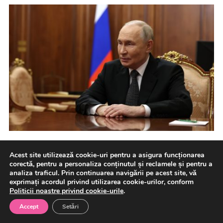
Rapoartele serviciilor de informații americane au tras un
Acest site utilizează cookie-uri pentru a asigura funcționarea
nou semnal de alarmă, potrivit căruia președintele rus
corectă, pentru a personaliza conținutul și reclamele și pentru a
Vladimir Putin […]
analiza traficul. Prin continuarea navigării pe acest site, vă
exprimați acordul privind utilizarea cookie-urilor, conform
Politicii noastre privind cookie-urile
.
7 august 2026
Aparare
Accept
Setări