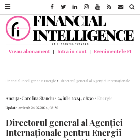
Facebook
Twitter
Linkedin
Instagram
Youtube
Feed
Mail
Căutar
Vreau abonament
|
Intra in cont
|
Evenimentele FI
Financial Intelligence
>
Energie
>
Directorul general al Agenției Internaționale
pentru Energii Regenerabile, vizită la Prime Batteries Technology; Vicenţiu
Ciobanu, CEO: “Lucrăm la capacitate maximă cu fabrica actuală, iar nouă
investiție de 2 GW este în grafic”
Ancuţa-Carolina Stanciu
24 iulie 2024, 08:30
Energie
Update articol:
24.07.2024, 08:30
Directorul general al Agenției
Internaționale pentru Energii