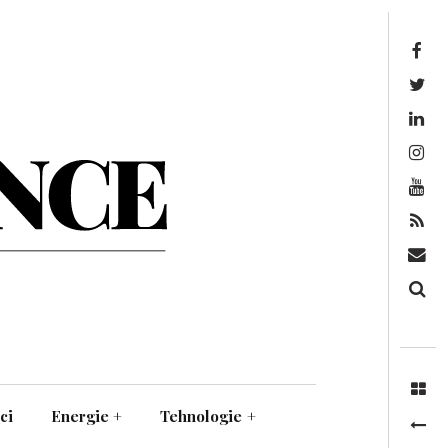
Facebook
Twitter
Linkedin
Instagram
Youtube
Feed
Mail
Căutare
ci
Energie
+
Tehnologie
+