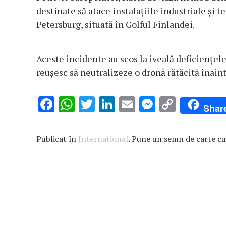
destinate să atace instalaţiile industriale şi 
Petersburg, situată în Golful Finlandei.
Aceste incidente au scos la iveală deficienţele 
reuşesc să neutralizeze o dronă rătăcită înaint
F
W
T
Li
E
M
C
Shar
ac
h
w
n
m
es
o
e
at
it
k
ai
se
p
Publicat în
International
. Pune un semn de carte c
b
s
te
e
l
n
y
o
A
r
dI
g
Li
o
p
n
er
n
k
p
k