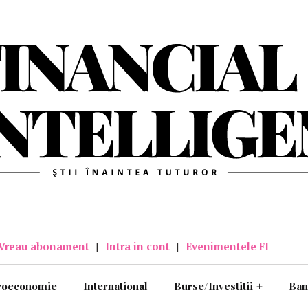
Vreau abonament
|
Intra in cont
|
Evenimentele FI
roeconomie
International
Burse/Investitii
+
Ban