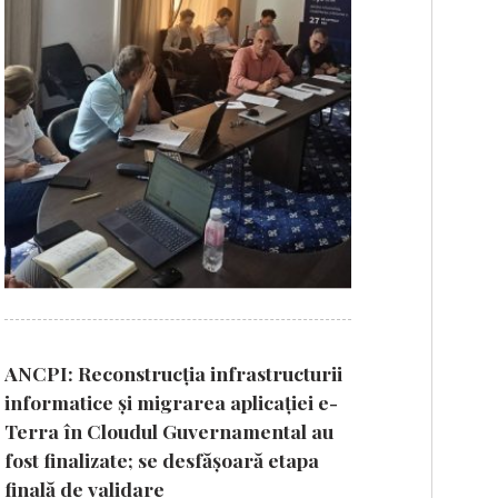
ANCPI: Reconstrucția infrastructurii
informatice și migrarea aplicației e-
Terra în Cloudul Guvernamental au
fost finalizate; se desfășoară etapa
finală de validare