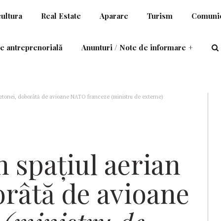
cultura
Real Estate
Aparare
Turism
Comunic
e antreprenorială
Anunturi / Note de informare
+
 Letonei, doborâtă de avioane NATO franceze (ministru de externe)
n spaţiul aerian
orâtă de avioane