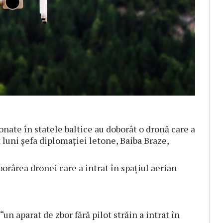
ate în statele baltice au doborât o dronă care a
t luni şefa diplomaţiei letone, Baiba Braze,
orârea dronei care a intrat în spaţiul aerian
n aparat de zbor fără pilot străin a intrat în