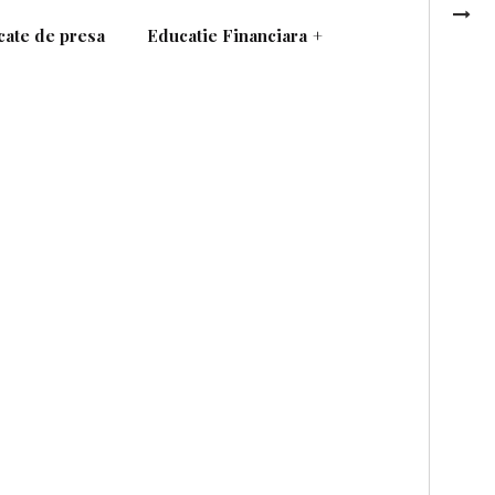
ate de presa
Educatie Financiara
+