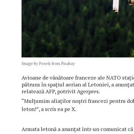
Image by Pexels from Pixabay
Avioane de vânătoare franceze ale NATO staţion
pătruns în spaţiul aerian al Letoniei, a anunţa
relatează AFP, potrivit Agerpres.
“Mulţumim aliaţilor noştri francezi pentru dob
leton!”, a scris ea pe X.
Armata letonă a anunţat într-un comunicat că “u