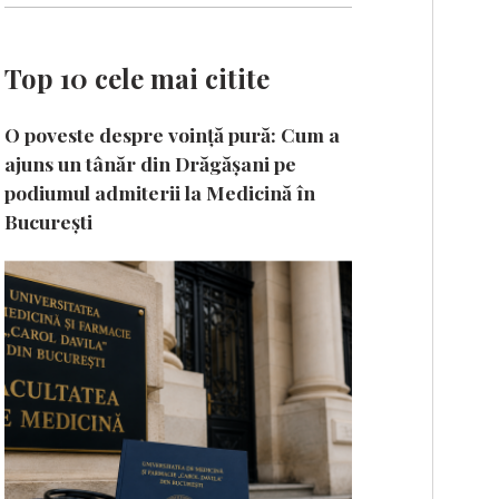
Top 10 cele mai citite
O poveste despre voință pură: Cum a
ajuns un tânăr din Drăgășani pe
podiumul admiterii la Medicină în
București