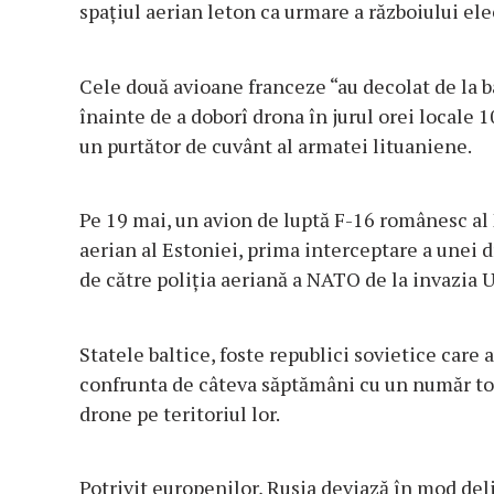
spaţiul aerian leton ca urmare a războiului ele
Cele două avioane franceze “au decolat de la ba
înainte de a doborî drona în jurul orei locale 
un purtător de cuvânt al armatei lituaniene.
Pe 19 mai, un avion de luptă F-16 românesc al
aerian al Estoniei, prima interceptare a unei dr
de către poliţia aeriană a NATO de la invazia U
Statele baltice, foste republici sovietice care 
confrunta de câteva săptămâni cu un număr tot
drone pe teritoriul lor.
Potrivit europenilor, Rusia deviază în mod del