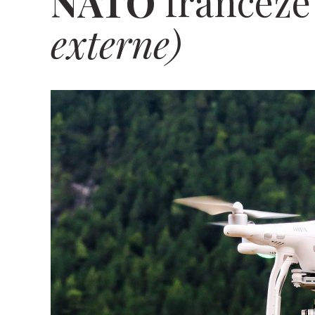
NATO
francez
externe)