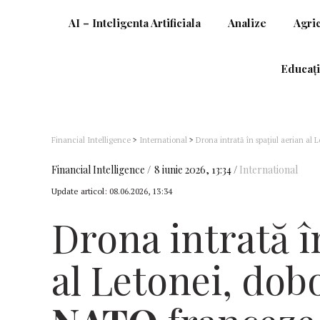
AI – Inteligenta Artificiala
Analize
Agri
Educați
Financial Intelligence
>
International
>
Drona intrată în spaţiul aerian al
Financial Intelligence
8 iunie 2026, 13:34
International
Update articol:
08.06.2026, 13:34
Drona intrată î
al Letonei, dob