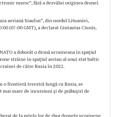
ctronic rusesc”, fără a dezvălui originea dronei.
za aeriană Siauliai”, din nordul Lituaniei,
10:00 (07:00 GMT), a declarat Gintautas Ciunis,
 NATO a doborât o dronă ucraineana în spaţiul
one străine în spaţiul aerian al unui stat baltic
crainei de către Rusia în 2022.
au o frontieră terestră lungă cu Rusia, se
 mai mare de incursiuni şi de prăbuşiri de
iberat de la rutele lor de zbor dronele ucrainene