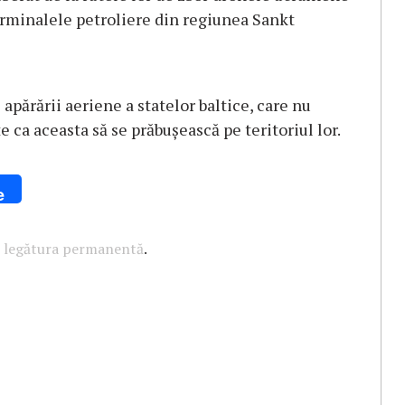
terminalele petroliere din regiunea Sankt
apărării aeriene a statelor baltice, care nu
e ca aceasta să se prăbuşească pe teritoriul lor.
e
u
legătura permanentă
.