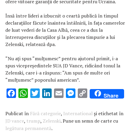
ofere viitoare garanţii de securitate pentru Ucraina.
Însă între lideri a izbucnit o ceartă publică în timpul
declaraţiilor făcute înaintea întâlnirii, în faţa camerelor
de luat vederi de la Casa Albă, ceea ce a dus la
întreruperea discuţiilor şi la plecarea timpurie a lui
Zelenski, relatează dpa.
“Nu aţi spus “mulţumesc” pentru ajutorul primit, i-a
spus vicepreşedintele SUA JD Vance, ridicând tonul la
Zelenski, care i-a răspuns: “Am spus de multe ori
“mulţumesc” poporului american”.
F
W
T
Li
E
M
C
Share
ac
h
w
n
m
es
o
e
at
it
k
ai
se
p
Publicat în
Fără categorie
,
International
și etichetat în
b
s
te
e
l
n
y
JD vance
,
trump
,
Zelenski
. Pune un semn de carte cu
legătura permanentă
o
A
r
.
dI
g
Li