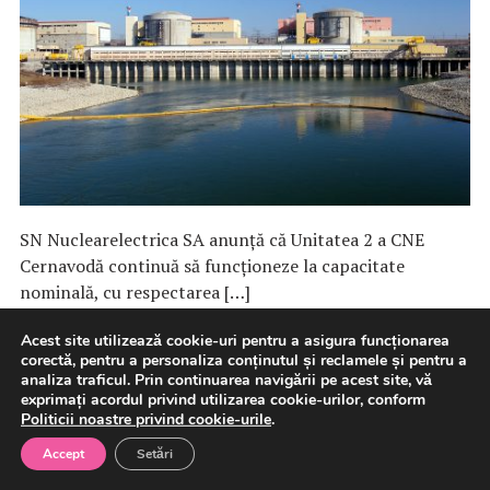
SN Nuclearelectrica SA anunță că Unitatea 2 a CNE
Cernavodă continuă să funcționeze la capacitate
nominală, cu respectarea […]
Acest site utilizează cookie-uri pentru a asigura funcționarea
4 august 2026
Energie
Energie electrica
corectă, pentru a personaliza conținutul și reclamele și pentru a
analiza traficul. Prin continuarea navigării pe acest site, vă
exprimați acordul privind utilizarea cookie-urilor, conform
Politicii noastre privind cookie-urile
.
DNSC oferă asistență
Accept
Setări