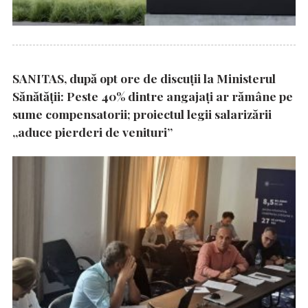
SANITAS, după opt ore de discuții la Ministerul
Sănătății: Peste 40% dintre angajați ar rămâne pe
sume compensatorii; proiectul legii salarizării
„aduce pierderi de venituri”