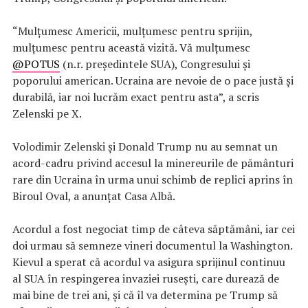
“Mulțumesc Americii, mulțumesc pentru sprijin,
mulțumesc pentru această vizită. Vă mulțumesc
@POTUS
(n.r. preşedintele SUA), Congresului și
poporului american. Ucraina are nevoie de o pace justă și
durabilă, iar noi lucrăm exact pentru asta”, a scris
Zelenski pe X.
Volodimir Zelenski şi Donald Trump nu au semnat un
acord-cadru privind accesul la minereurile de pământuri
rare din Ucraina în urma unui schimb de replici aprins în
Biroul Oval, a anunţat Casa Albă.
Acordul a fost negociat timp de câteva săptămâni, iar cei
doi urmau să semneze vineri documentul la Washington.
Kievul a sperat că acordul va asigura sprijinul continuu
al SUA în respingerea invaziei ruseşti, care durează de
mai bine de trei ani, şi că îl va determina pe Trump să