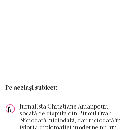
o
p
n
er
n
k
p
k
Pe același subiect:
Jurnalista Christiane Amanpour,
şocată de disputa din Biroul Oval:
Niciodată, niciodată, dar niciodată în
istoria diplomaţiei moderne nu am