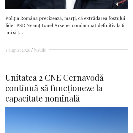
Poliţia Română precizează, marţi, că extrădarea fostului
lider PSD Neamţ Ionel Arsene, condamnat definitiv la 6
ani şi […]
4 august 2026
Justitie
Unitatea 2 CNE Cernavodă
continuă să funcționeze la
capacitate nominală