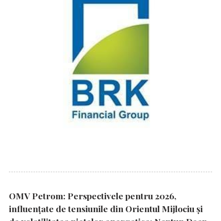
OMV Petrom: Perspectivele pentru 2026,
influențate de tensiunile din Orientul Mijlociu și