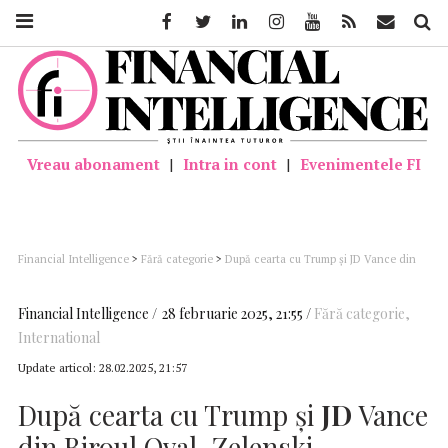
Facebook
Twitter
Linkedin
Instagram
Youtube
Feed
Mail
Căutar
Vreau abonament
|
Intra in cont
|
Evenimentele FI
Financial Intelligence
>
Fără categorie
>
După cearta cu Trump şi JD Vance din
Biroul Oval, Zelenski mulţumeşte pentru ajutor SUA, lui Donald Trump,
Congresului şi poporului american
Financial Intelligence
28 februarie 2025, 21:55
Fără categorie
,
International
Update articol:
28.02.2025, 21:57
După cearta cu Trump şi
JD
Vance
din Biroul Oval, Zelenski