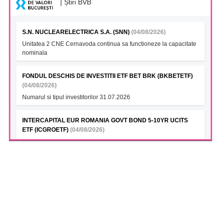
| Știri BVB
S.N. NUCLEARELECTRICA S.A. (SNN)
(04/08/2026)
Unitatea 2 CNE Cernavoda continua sa functioneze la capacitate
nominala
FONDUL DESCHIS DE INVESTITII ETF BET BRK (BKBETETF)
(04/08/2026)
Numarul si tipul investitorilor 31.07.2026
INTERCAPITAL EUR ROMANIA GOVT BOND 5-10YR UCITS
ETF (ICGROETF)
(04/08/2026)
VAN la data 03.08.2026
INTERCAPITAL BET-TRN UCITS ETF (ICBETNETF)
(04/08/2026)
VAN la data 03.08.2026
INTERCAPITAL CROBEX10TR UCITS ETF (ICCROETF)
(04/08/2026)
VAN la data 03.08.2026