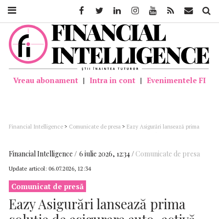
Facebook
Twitter
Linkedin
Instagram
Youtube
Feed
Mail
Căutar
Vreau abonament
|
Intra in cont
|
Evenimentele FI
Financial Intelligence
>
Comunicate de presa
>
Eazy Asigurări lansează prima
soluție de asigurare auto, activă pe durata parcării, din România
Financial Intelligence
6 iulie 2026, 12:34
Comunicate de presa
Update articol:
06.07.2026, 12:34
Comunicat de presă
Eazy Asigurări lansează prima