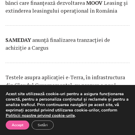
bănci care finanțează dezvoltarea
MOOV
Leasing și
extinderea leasingului operațional în România
SAMEDAY
anunță finalizarea tranzacției de
achiziție a Cargus
Testele asupra aplicaţiei e-Terra, în infrastructura
din Cloudul Guvernamental, au parcurs o nouă
rundă de evaluare
(Guvern)
Acest site utilizează cookie-uri pentru a asigura funcționarea
corectă, pentru a personaliza conținutul și reclamele și pentru a
analiza traficul. Prin continuarea navigării pe acest site, vă
exprimați acordul privind utilizarea cookie-urilor, conform
Politicii noastre privind cookie-urile
.
Accept
Setări