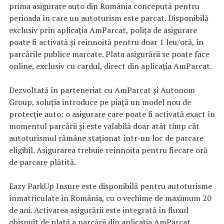
prima asigurare auto din România concepută pentru
perioada în care un autoturism este parcat. Disponibilă
exclusiv prin aplicația AmParcat, polița de asigurare
poate fi activată și reînnoită pentru doar 1 leu/oră, în
parcările publice marcate. Plata asigurării se poate face
online, exclusiv cu cardul, direct din aplicația AmParcat.
Dezvoltată în parteneriat cu AmParcat și Autonom
Group, soluția introduce pe piață un model nou de
protecție auto: o asigurare care poate fi activată exact în
momentul parcării și este valabilă doar atât timp cât
autoturismul rămâne staționat într-un loc de parcare
eligibil. Asigurarea trebuie reînnoita pentru fiecare oră
de parcare plătită.
Eazy ParkUp Insure este disponibilă pentru autoturisme
înmatriculate în România, cu o vechime de maximum 20
de ani. Activarea asigurării este integrată în fluxul
obișnuit de plată a parcării din aplicația AmParcat.