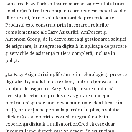
Lansarea Eazy ParkUp Insure marchează rezultatul unei
colaborări între trei companii care reunesc expertiza din
diferite arii, într-o soluție unitară de protecție auto.
Produsul este construit prin integrarea rolurilor
complementare ale Eazy Asigurări, AmParcat și
Autonom Group, de la dezvoltarea și gestionarea soluției
de asigurare, la integrarea digitală în aplicația de parcare
și serviciile de asistență rutieră completă, incluse în
poliță.
„La Eazy Asigurări simplificăm prin tehnologie și procese
digitalizate, modul în care clienții interacționează cu
soluțiile de asigurare. Eazy ParkUp Insure confirmă
această direcție: un produs de asigurare conceput
pentru a răspunde unei nevoi punctuale identificate în
piață, protecția pe perioada parcării. În plus, o soluție
eficientă ca acoperiri și cost și integrată nativ în
experiența digitală a utilizatorilor.Cred că este doar
începutul unei direcții care va deveni, în scurt timp,