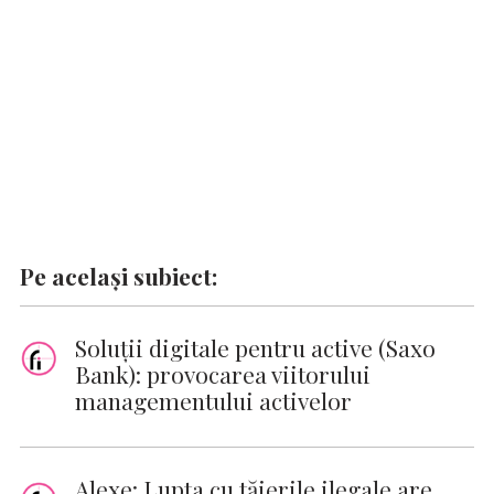
o
p
n
er
n
k
p
k
Pe același subiect:
Soluții digitale pentru active (Saxo
Bank): provocarea viitorului
managementului activelor
Alexe: Lupta cu tăierile ilegale are