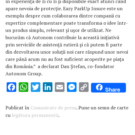
în experiența de zi cu zi și disponibile exact atunci când
apare nevoia de protecție. Eazy ParkUp Insure este un
exemplu despre cum colaborarea dintre companii cu
expertize complementare poate transforma o idee într-
un produs simplu, relevant și ușor de utilizat. Ne
bucurăm că Autonom contribuie la această inițiativă
prin serviciile de asistență rutieră și că putem fi parte
din dezvoltarea unor soluții noi care răspund unor nevoi
care până acum nu au fost suficient acoperite pe piața
din România.” a declarat Dan Ștefan, co-fondator
Autonom Group.
F
W
T
Li
E
M
C
Share
ac
h
w
n
m
es
o
e
at
it
k
ai
se
p
Publicat în
Comunicate de presa
. Pune un semn de carte
b
s
te
e
l
n
y
cu
legătura permanentă
.
o
A
r
dI
g
Li