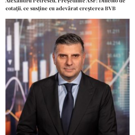
Alexandru Petrescu, Președinte ASF: Dincolo de
cotații, ce susține cu adevărat creșterea BVB