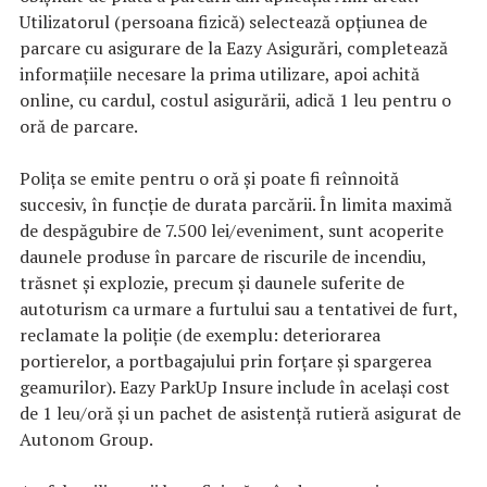
Utilizatorul (persoana fizică) selectează opțiunea de
parcare cu asigurare de la Eazy Asigurări, completează
informațiile necesare la prima utilizare, apoi achită
online, cu cardul, costul asigurării, adică 1 leu pentru o
oră de parcare.
Polița se emite pentru o oră și poate fi reînnoită
succesiv, în funcție de durata parcării. În limita maximă
de despăgubire de 7.500 lei/eveniment, sunt acoperite
daunele produse în parcare de riscurile de incendiu,
trăsnet și explozie, precum și daunele suferite de
autoturism ca urmare a furtului sau a tentativei de furt,
reclamate la poliție (de exemplu: deteriorarea
portierelor, a portbagajului prin forțare și spargerea
geamurilor). Eazy ParkUp Insure include în același cost
de 1 leu/oră și un pachet de asistență rutieră asigurat de
Autonom Group.