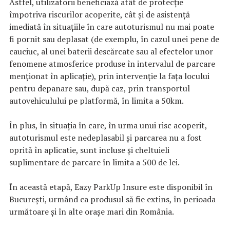
Astfel, utilizatorii beneficiază atât de protecție
împotriva riscurilor acoperite, cât și de asistență
imediată în situațiile în care autoturismul nu mai poate
fi pornit sau deplasat (de exemplu, în cazul unei pene de
cauciuc, al unei baterii descărcate sau al efectelor unor
fenomene atmosferice produse în intervalul de parcare
menționat în aplicație), prin intervenție la fața locului
pentru depanare sau, după caz, prin transportul
autovehiculului pe platformă, în limita a 50km.
În plus, în situația în care, în urma unui risc acoperit,
autoturismul este nedeplasabil și parcarea nu a fost
oprită în aplicatie, sunt incluse și cheltuieli
suplimentare de parcare în limita a 500 de lei.
În această etapă, Eazy ParkUp Insure este disponibil în
București, urmând ca produsul să fie extins, în perioada
următoare și în alte orașe mari din România.