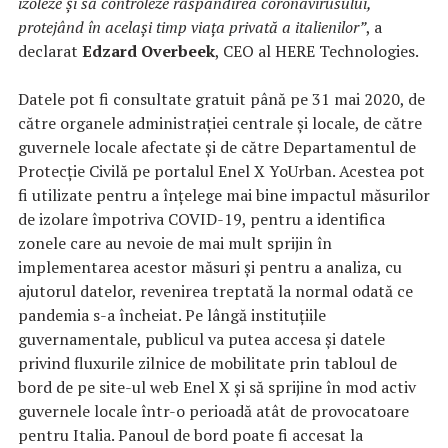
izoleze și să controleze răspândirea coronavirusului,
protejând în același timp viața privată a italienilor”
, a
declarat
Edzard Overbeek
, CEO al HERE Technologies.
Datele pot fi consultate gratuit până pe 31 mai 2020, de
către organele administrației centrale și locale, de către
guvernele locale afectate și de către Departamentul de
Protecție Civilă pe portalul Enel X YoUrban. Acestea pot
fi utilizate pentru a înțelege mai bine impactul măsurilor
de izolare împotriva COVID-19, pentru a identifica
zonele care au nevoie de mai mult sprijin în
implementarea acestor măsuri și pentru a analiza, cu
ajutorul datelor, revenirea treptată la normal odată ce
pandemia s-a încheiat. Pe lângă instituțiile
guvernamentale, publicul va putea accesa și datele
privind fluxurile zilnice de mobilitate prin tabloul de
bord de pe site-ul web Enel X și să sprijine în mod activ
guvernele locale într-o perioadă atât de provocatoare
pentru Italia. Panoul de bord poate fi accesat la