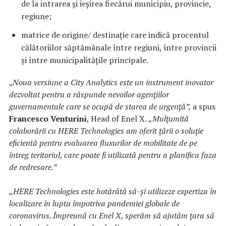
de la intrarea și ieșirea fiecărui municipiu, provincie,
regiune;
matrice de origine/ destinație care indică procentul
călătoriilor săptămânale între regiuni, între provincii
și între municipalitățile principale.
„
Noua versiune a City Analytics este un instrument inovator
dezvoltat pentru a răspunde nevoilor agențiilor
guvernamentale care se ocupă de starea de urgență”,
a spus
Francesco Venturini
, Head of Enel X.
„Mulțumită
colaborării cu HERE Technologies am oferit țării o soluție
eficientă pentru evaluarea fluxurilor de mobilitate de pe
întreg teritoriul, care poate fi utilizată pentru a planifica faza
de redresare.”
„HERE Technologies este hotărâtă să-și utilizeze expertiza în
localizare în lupta împotriva pandemiei globale de
coronavirus. Împreună cu Enel X, sperăm să ajutăm țara să