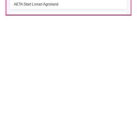
AETA Start Livrari Agroland
INTERCAPITAL BET-TRN UCITS ETF (ICBETNETF)
(07/08/2026)
VAN la data 06.08.2026
INTERCAPITAL CROBEX10TR UCITS ETF (ICCROETF)
(07/08/2026)
VAN la data 06.08.2026