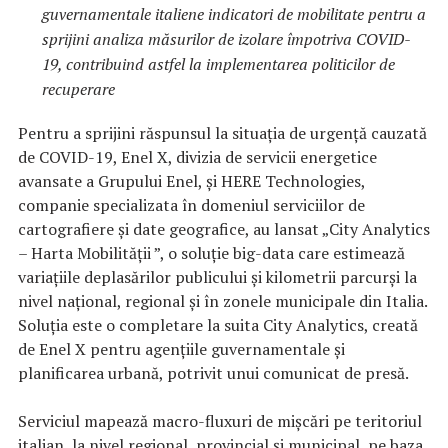
guvernamentale italiene indicatori de mobilitate pentru a
sprijini analiza măsurilor de izolare împotriva COVID-
19, contribuind astfel la implementarea politicilor de
recuperare
Pentru a sprijini răspunsul la situația de urgență cauzată
de COVID-19, Enel X, divizia de servicii energetice
avansate a Grupului Enel, și HERE Technologies,
companie specializata în domeniul serviciilor de
cartografiere și date geografice, au lansat „City Analytics
– Harta Mobilității ”, o soluție big-data care estimează
variațiile deplasărilor publicului și kilometrii parcurși la
nivel național, regional și în zonele municipale din Italia.
Soluția este o completare la suita City Analytics, creată
de Enel X pentru agențiile guvernamentale și
planificarea urbană, potrivit unui comunicat de presă.
Serviciul mapează macro-fluxuri de mișcări pe teritoriul
italian, la nivel regional, provincial și municipal, pe baza