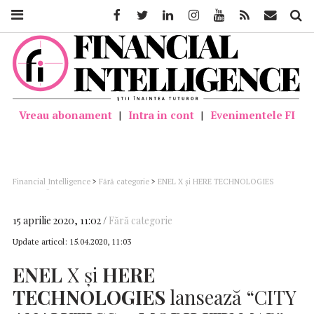
Facebook
Twitter
Linkedin
Instagram
Youtube
Feed
Mail
Căutar
Vreau abonament
|
Intra in cont
|
Evenimentele FI
Financial Intelligence
>
Fără categorie
>
ENEL X și HERE TECHNOLOGIES
lansează “CITY ANALYTICS – MOBILITY MAP” pentru sprijinirea agențiilor
guvernamentale și departamentului de protecție civilă din Italia ca răspuns la
urgența cauzată de COVID-19
15 aprilie 2020, 11:02
Fără categorie
Update articol:
15.04.2020, 11:03
ENEL
X și
HERE
TECHNOLOGIES
lansează “CITY