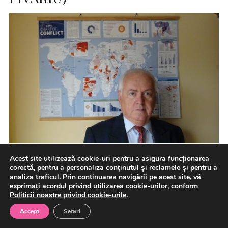
Acest site utilizează cookie-uri pentru a asigura funcționarea
corectă, pentru a personaliza conținutul și reclamele și pentru a
analiza traficul. Prin continuarea navigării pe acest site, vă
„În lumea multipolară, securitatea nu mai este oferită de
exprimați acordul privind utilizarea cookie-urilor, conform
Politicii noastre privind cookie-urile
.
un singur garant; ea se construiește prin suprapunerea
prudentă […]
Accept
Setări