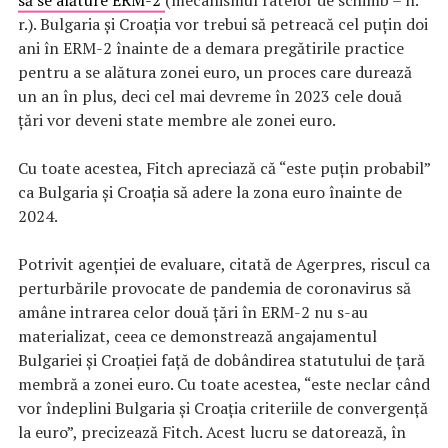
să se alăture ERM-2
(mecanismul ratelor de schimb – n.
r.). Bulgaria şi Croaţia vor trebui să petreacă cel puţin doi
ani în ERM-2 înainte de a demara pregătirile practice
pentru a se alătura zonei euro, un proces care durează
un an în plus, deci cel mai devreme în 2023 cele două
ţări vor deveni state membre ale zonei euro.
Cu toate acestea, Fitch apreciază că “este puţin probabil”
ca Bulgaria şi Croaţia să adere la zona euro înainte de
2024.
Potrivit agenţiei de evaluare, citată de Agerpres, riscul ca
perturbările provocate de pandemia de coronavirus să
amâne intrarea celor două ţări în ERM-2 nu s-au
materializat, ceea ce demonstrează angajamentul
Bulgariei şi Croaţiei faţă de dobândirea statutului de ţară
membră a zonei euro. Cu toate acestea, “este neclar când
vor îndeplini Bulgaria şi Croaţia criteriile de convergenţă
la euro”, precizează Fitch. Acest lucru se datorează, în