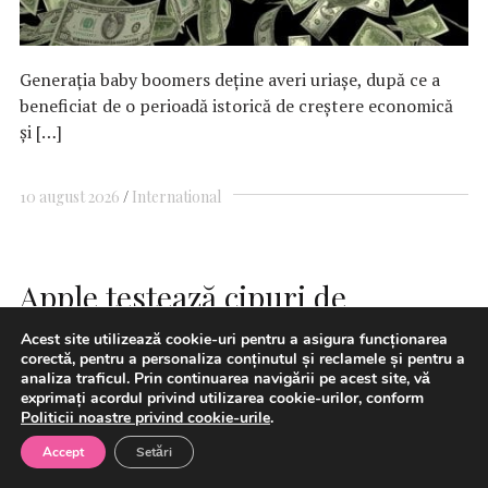
Generația baby boomers deține averi uriașe, după ce a
beneficiat de o perioadă istorică de creștere economică
și […]
10 august 2026
International
Apple testează cipuri de
memorie produse de compania
Acest site utilizează cookie-uri pentru a asigura funcționarea
corectă, pentru a personaliza conținutul și reclamele și pentru a
chineză CXMT pentru iPhone şi
analiza traficul. Prin continuarea navigării pe acest site, vă
exprimați acordul privind utilizarea cookie-urilor, conform
MacBook
Politicii noastre privind cookie-urile
.
Accept
Setări