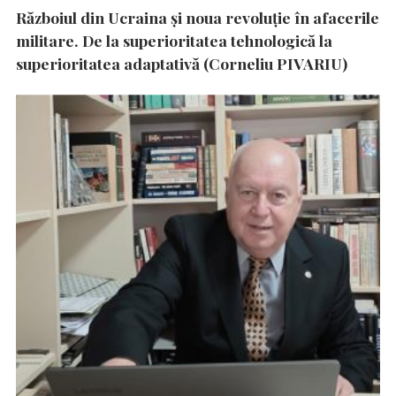
Războiul din Ucraina și noua revoluție în afacerile
militare. De la superioritatea tehnologică la
superioritatea adaptativă (Corneliu PIVARIU)