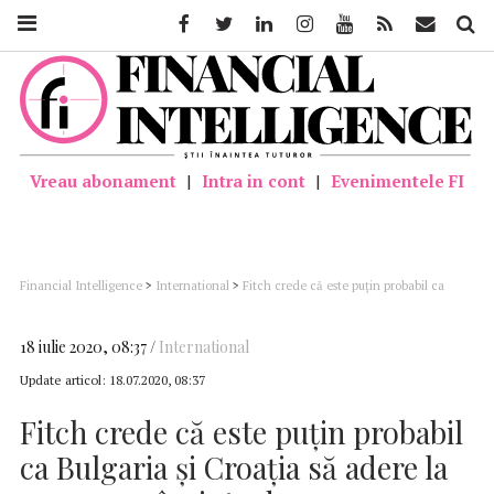
Facebook
Twitter
Linkedin
Instagram
Youtube
Feed
Mail
Căutar
Vreau abonament
|
Intra in cont
|
Evenimentele FI
Financial Intelligence
>
International
>
Fitch crede că este puţin probabil ca
Bulgaria şi Croaţia să adere la zona euro înainte de 2024
18 iulie 2020, 08:37
International
Update articol:
18.07.2020, 08:37
Fitch crede că este puţin probabil
ca Bulgaria şi Croaţia să adere la