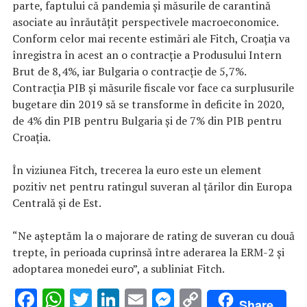
parte, faptului că pandemia şi măsurile de carantină
asociate au înrăutăţit perspectivele macroeconomice.
Conform celor mai recente estimări ale Fitch, Croaţia va
înregistra în acest an o contracţie a Produsului Intern
Brut de 8,4%, iar Bulgaria o contracţie de 5,7%.
Contracţia PIB şi măsurile fiscale vor face ca surplusurile
bugetare din 2019 să se transforme în deficite în 2020,
de 4% din PIB pentru Bulgaria şi de 7% din PIB pentru
Croaţia.
În viziunea Fitch, trecerea la euro este un element
pozitiv net pentru ratingul suveran al ţărilor din Europa
Centrală şi de Est.
“Ne aşteptăm la o majorare de rating de suveran cu două
trepte, în perioada cuprinsă între aderarea la ERM-2 şi
adoptarea monedei euro”, a subliniat Fitch.
F
W
T
Li
E
M
C
Share