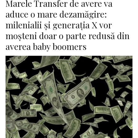
Marele Transfer de avere va
aduce o mare dezamăgire:
milenialii și generația X vor
moșteni doar o parte redusă din
averea baby boomers