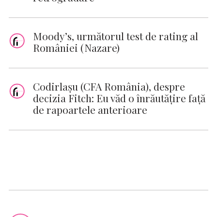
Moody’s, următorul test de rating al
României (Nazare)
Codirlaşu (CFA România), despre
decizia Fitch: Eu văd o înrăutăţire faţă
de rapoartele anterioare