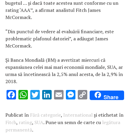
bugetul … şi dacă toate acestea sunt conforme cu un
rating ‘AAA'”, a afirmat analistul Fitch James
McCormack.
“Din punctul de vedere al evaluării financiare, este
problematic plafonul datoriei”, a adăugat James
McCormack.
Şi Banca Mondială (BM) a avertizat miercuri că
expansiunea celei mai mari economii mondiale, SUA, ar
urma să încetinească la 2,5% anul acesta, de la 2,9% în
2018.
F
W
T
Li
E
M
C
Share
ac
h
w
n
m
es
o
e
at
it
k
ai
se
p
Publicat în
Fără categorie
,
International
și etichetat în
b
s
te
e
l
n
y
Fitch
,
rating
,
SUA
. Pune un semn de carte cu
legătura
permanentă
o
A
.
r
dI
g
Li