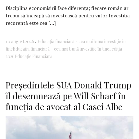
Disciplina economisirii face diferența; fiecare român ar
trebui să înceapă să investească pentru viitor Investiția
recurentă este cea […]
10 august 2026
Educația financiară - cea mai bună investiție în
tine
Educația financiară – cea mai bună investiție în tine, ediția
2026
Educație Financiară
Preşedintele SUA Donald Trump
îl desemnează pe Will Scharf în
funcţia de avocat al Casei Albe