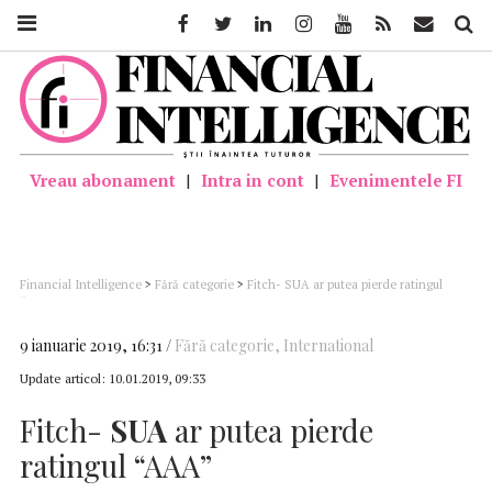
Facebook
Twitter
Linkedin
Instagram
Youtube
Feed
Mail
Căutar
Vreau abonament
|
Intra in cont
|
Evenimentele FI
Financial Intelligence
>
Fără categorie
>
Fitch- SUA ar putea pierde ratingul
“AAA”
9 ianuarie 2019, 16:31
Fără categorie
,
International
Update articol:
10.01.2019, 09:33
Fitch-
SUA
ar putea pierde
ratingul “AAA”