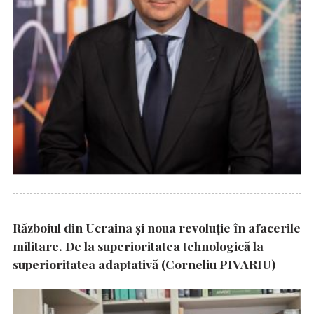
Războiul din Ucraina și noua revoluție în afacerile
militare. De la superioritatea tehnologică la
superioritatea adaptativă (Corneliu PIVARIU)