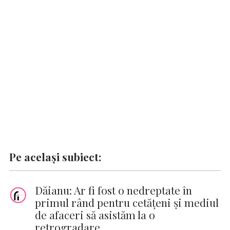
o
p
n
er
n
k
p
k
Pe același subiect:
Dăianu: Ar fi fost o nedreptate în
primul rând pentru cetăţeni şi mediul
de afaceri să asistăm la o
retrogradare