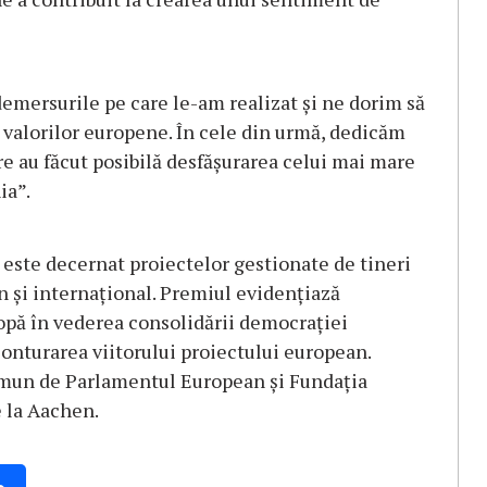
demersurile pe care le-am realizat și ne dorim să
valorilor europene. În cele din urmă, dedicăm
re au făcut posibilă desfășurarea celui mai mare
ia”.
este decernat proiectelor gestionate de tineri
 și internațional. Premiul evidențiază
ropă în vederea consolidării democrației
 conturarea viitorului proiectului european.
comun de Parlamentul European și Fundația
 la Aachen.