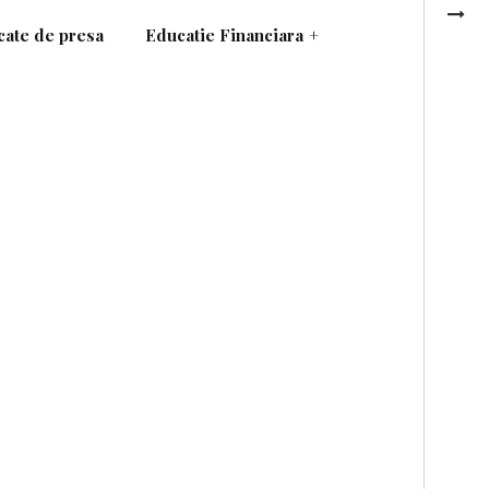
ate de presa
Educatie Financiara
+