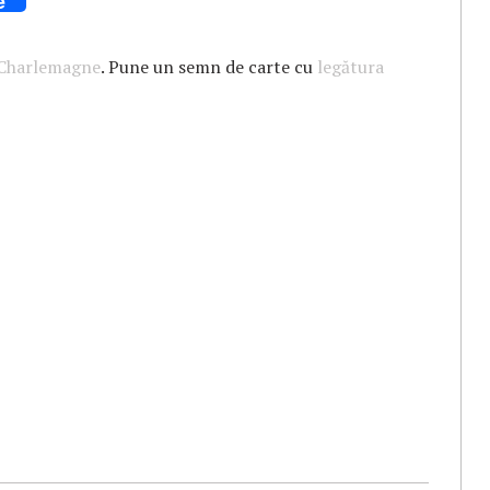
e
Charlemagne
. Pune un semn de carte cu
legătura