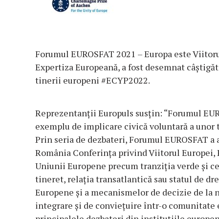
Forumul EUROSFAT 2021 – Europa este Viitorul
Expertiza Europeană, a fost desemnat câștigă
tinerii europeni #ECYP2022.
Reprezentanții Europuls susțin: “Forumul EUR
exemplu de implicare civică voluntară a unor t
Prin seria de dezbateri, Forumul EUROSFAT a a
România Conferința privind Viitorul Europei, P
Uniunii Europene precum tranziția verde și cea 
tineret, relația transatlantică sau statul de d
Europene și a mecanismelor de decizie de la n
integrare și de conviețuire într-o comunitate 
principalele dezbateri din instituțiile europe