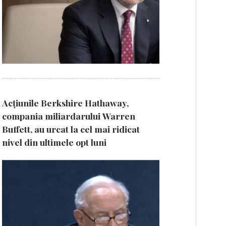
Acțiunile Berkshire Hathaway,
compania miliardarului Warren
Buffett, au urcat la cel mai ridicat
nivel din ultimele opt luni