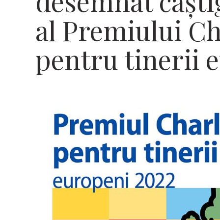
desemnat câști
al Premiului C
pentru tinerii 