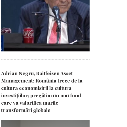
Adrian Negru, Raiffeisen Asset
Management: România trece de la
cultura economisirii la cultura
investițiilor; pregătim un nou fond
care va valorifica marile
transformări globale