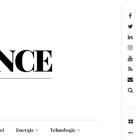
Facebook
Twitter
Linkedin
Instagram
Youtube
Feed
Mail
Căutare
ci
Energie
+
Tehnologie
+