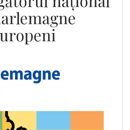
gătorul național
harlemagne
europeni