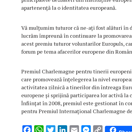
apartenență la o identitatea europeană.
Vă mulțumim tuturor că ne-ați fost alături în 
lucrăm împreună în continuare la promovarea 
acest premiu tuturor voluntarilor Europuls, ca
forum pe tema afacerilor europene din Român
Premiul Charlemagne pentru tinerii europeni 
care promovează înțelegerea la nivel european
activitatea zilnică a tinerilor din întreaga Eu
europene și sprijină participarea lor activă la
Înființat în 2008, premiul este gestionat în 
pentru Premiul Internațional Charlemagne de
F
W
T
Li
E
M
C