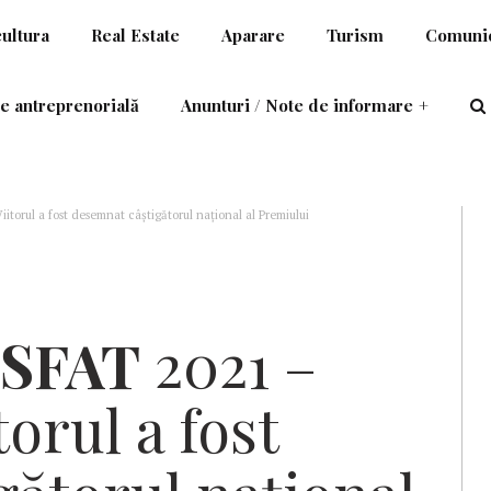
cultura
Real Estate
Aparare
Turism
Comunic
e antreprenorială
Anunturi / Note de informare
+
torul a fost desemnat câștigătorul național al Premiului
SFAT
2021 –
orul a fost