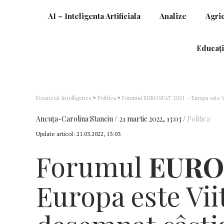
AI – Inteligenta Artificiala
Analize
Agri
Educați
Financial Intelligence
>
Politica
>
Forumul EUROSFAT 2021 – Europa este Vii
Charlemagne pentru tinerii europeni
Ancuţa-Carolina Stanciu
21 martie 2022, 13:03
Politica
Update articol:
21.03.2022, 13:03
Forumul
EURO
Europa este Viit