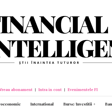
Vreau abonament
|
Intra in cont
|
Evenimentele FI
roeconomie
International
Burse/Investitii
+
Ban