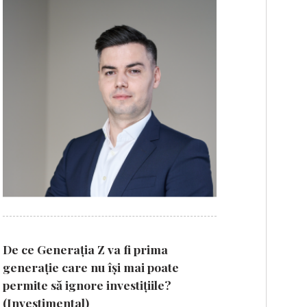
De ce Generația Z va fi prima
generație care nu își mai poate
permite să ignore investițiile?
(Investimental)