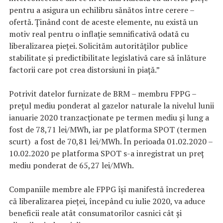
pentru a asigura un echilibru sănătos între cerere –
ofertă.
Ținând cont de aceste elemente
, nu există un
motiv real pentru o inflație semnificativă odată cu
liberalizarea pieței. Solicităm autorităților publice
stabilitate și predictibilitate legislativă care să înlăture
factorii care pot crea distorsiuni în piață.”
Potrivit datelor furnizate de BRM – membru FPPG –
prețul mediu ponderat al gazelor naturale la nivelul lunii
ianuarie 2020 tranzacționate pe termen mediu și lung a
fost de 78,71 lei/MWh, iar pe platforma SPOT (termen
scurt) a fost de 70,81 lei/MWh.
În perioada 01.02.2020 –
10.02.2020 pe platforma SPOT s-a inregistrat un preț
mediu ponderat de 65,27 lei/MWh.
Companiile membre ale FPPG își manifestă încrederea
că liberalizarea pieței, începând cu iulie 2020, va aduce
beneficii reale atât consumatorilor casnici cât și