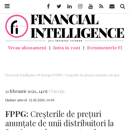
Facebook
Twitter
Linkedin
Instagram
Youtube
Feed
Mail
Căutar
Vreau abonament
|
Intra in cont
|
Evenimentele FI
Financial Intelligence
>
Energie
>
FPPG: Creşterile de preţuri anunţate de unii
distribuitori la furnizarea de gaze naturale nu au un fundament economic real
12 februarie 2020, 14:05
Energie
Update articol:
12.02.2020, 14:05
FPPG:
Creşterile de preţuri
anunţate de unii distribuitori la