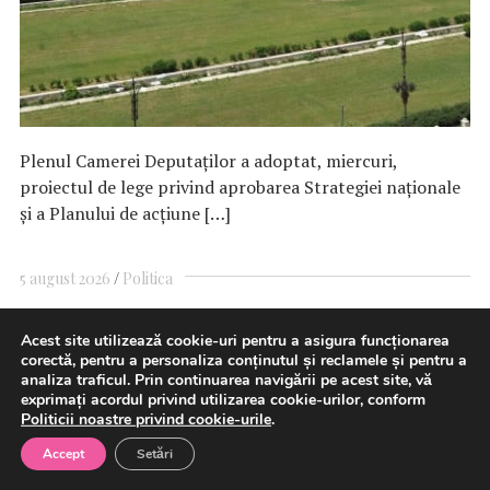
Plenul Camerei Deputaţilor a adoptat, miercuri,
proiectul de lege privind aprobarea Strategiei naţionale
şi a Planului de acţiune […]
5 august 2026
Politica
Acest site utilizează cookie-uri pentru a asigura funcționarea
corectă, pentru a personaliza conținutul și reclamele și pentru a
Oana Gheorghiu: Până la data de
analiza traficul. Prin continuarea navigării pe acest site, vă
exprimați acordul privind utilizarea cookie-urilor, conform
25 august, toate primăriile
Politicii noastre privind cookie-urile
.
trebuie să fie înrolate în
Accept
Setări