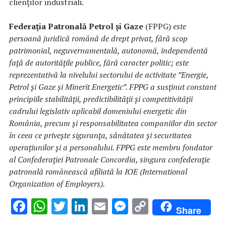
clienților industriali.
Federația Patronală Petrol și Gaze
(FPPG)
este
persoană juridică română de drept privat, fără scop
patrimonial, neguvernamentală, autonomă, independentă
faţă de autorităţile publice, fără caracter politic; este
reprezentativă la nivelului sectorului de activitate ”Energie,
Petrol și Gaze și Minerit Energetic”. FPPG a susținut constant
principiile stabilității, predictibilității și competitivității
cadrului legislativ aplicabil domeniului energetic din
România, precum și responsabilitatea companiilor din sector
în ceea ce privește siguranța, sănătatea și securitatea
operațiunilor și a personalului. FPPG este membru fondator
al Confederației Patronale Concordia, singura confederație
patronală românească afiliată la IOE (International
Organization of Employers).
F
W
T
Li
E
M
C
Share
ac
h
w
n
m
es
o