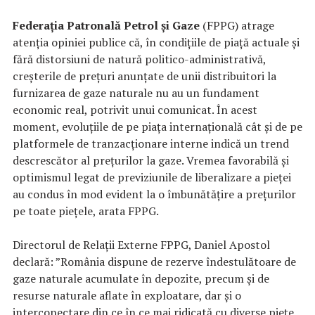
Federația Patronală Petrol și Gaze
(FPPG)
atrage
atenția opiniei publice că, în condițiile de piață actuale și
fără distorsiuni de natură politico-administrativă,
creşterile de preţuri anunţate de unii distribuitori la
furnizarea de gaze naturale nu au un fundament
economic real, potrivit unui comunicat. În acest
moment, evoluțiile de pe piața internațională cât și de pe
platformele de tranzacționare interne indică un trend
descrescător al prețurilor la gaze. Vremea favorabilă și
optimismul legat de previziunile de liberalizare a pieței
au condus în mod evident la o îmbunătățire a prețurilor
pe toate piețele, arata FPPG.
Directorul de Relații Externe FPPG, Daniel Apostol
declară: ”România dispune de rezerve îndestulătoare de
gaze naturale acumulate în depozite, precum și de
resurse naturale aflate în exploatare, dar și o
interconectare din ce în ce mai ridicată cu diverse piețe