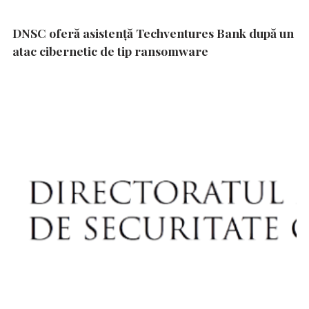
DNSC oferă asistență Techventures Bank după un
atac cibernetic de tip ransomware