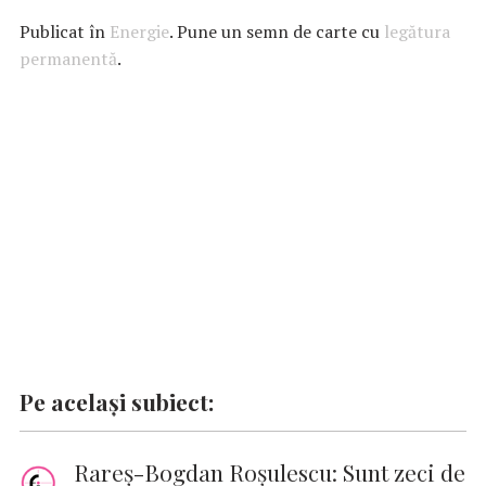
e
at
it
k
ai
se
p
Publicat în
Energie
. Pune un semn de carte cu
legătura
b
s
te
e
l
n
y
permanentă
.
o
A
r
dI
g
Li
o
p
n
er
n
k
p
k
Pe același subiect:
Rareș-Bogdan Roșulescu: Sunt zeci de