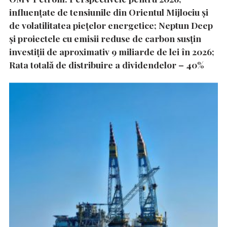
influențate de tensiunile din Orientul Mijlociu și
de volatilitatea piețelor energetice; Neptun Deep
și proiectele cu emisii reduse de carbon susțin
investiții de aproximativ 9 miliarde de lei în 2026;
Rata totală de distribuire a dividendelor – 40%