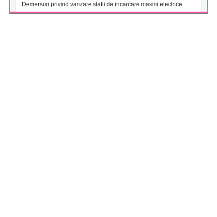
Demersuri privind vanzare statii de incarcare masini electrice
FONDUL DESCHIS DE INVESTITII BT INDEX ROMANIA ETF
BET TR (BTBETRETF)
(05/08/2026)
Notificare cu privire la numarul si tipul investitorilor
FONDUL DESCHIS DE INVESTITII ETF ENERGIE PATRIA-
TRADEVILLE (PTENGETF)
(05/08/2026)
Notificare cu privire la numarul si tipul investitorilor