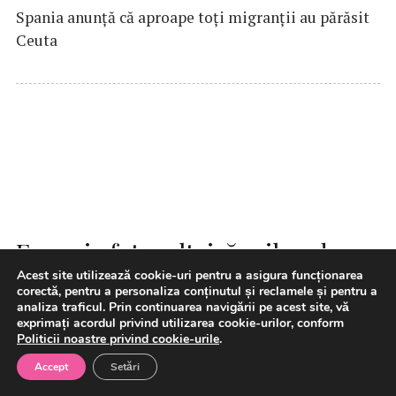
Spania anunţă că aproape toţi migranţii au părăsit
Ceuta
Energia fotovoltaică, pilon de
Acest site utilizează cookie-uri pentru a asigura funcționarea
stabilitate pentru sistemul
corectă, pentru a personaliza conținutul și reclamele și pentru a
energetic în contextul stării de
analiza traficul. Prin continuarea navigării pe acest site, vă
exprimați acordul privind utilizarea cookie-urilor, conform
alertă (RPIA)
Politicii noastre privind cookie-urile
.
Accept
Setări