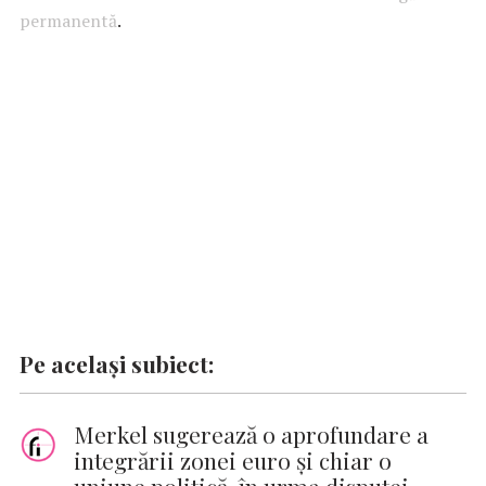
b
s
te
e
l
n
y
permanentă
.
o
A
r
dI
g
Li
o
p
n
er
n
k
p
k
Pe același subiect:
Merkel sugerează o aprofundare a
integrării zonei euro şi chiar o