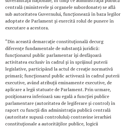
suveranităţii naţionale, în timp ce administraţia publică
centrală (ministerele şi organele subordonate) se află
sub autoritatea Guvernului, funcţionează în baza legilor
adoptate de Parlament şi exercită rolul de punere în
executare a acestora.
“Din această demarcaţie constituţională decurg
diferenţe fundamentale de substanţă juridică:
funcţionarul public parlamentar îşi desfăşoară
activitatea exclusiv în cadrul şi în sprijinul puterii
legislative, participând la actul de creaţie normativă
primară; funcţionarul public activează în cadrul puterii
executive, având atribuţii eminamente executive, de
aplicare a legii statuate de Parlament. Prin urmare,
poziţionarea inferioară sau egală a funcţiei publice
parlamentare (autoritatea de legiferare şi control) în
raport cu funcţii din administraţia publică centrală
(autoritate supusă controlului) contravine ierarhiei
constituţionale a autorităţilor publice, logicii