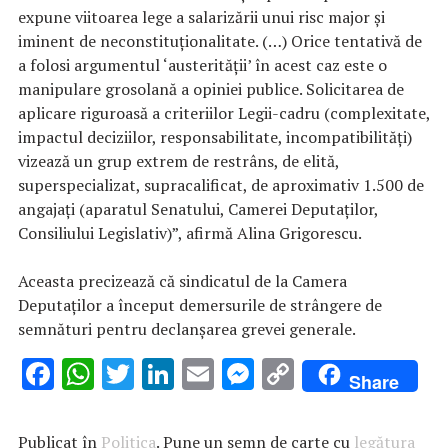
expune viitoarea lege a salarizării unui risc major şi
iminent de neconstituţionalitate. (…) Orice tentativă de
a folosi argumentul ‘austerităţii’ în acest caz este o
manipulare grosolană a opiniei publice. Solicitarea de
aplicare riguroasă a criteriilor Legii-cadru (complexitate,
impactul deciziilor, responsabilitate, incompatibilităţi)
vizează un grup extrem de restrâns, de elită,
superspecializat, supracalificat, de aproximativ 1.500 de
angajaţi (aparatul Senatului, Camerei Deputaţilor,
Consiliului Legislativ)”, afirmă Alina Grigorescu.
Aceasta precizează că sindicatul de la Camera
Deputaţilor a început demersurile de strângere de
semnături pentru declanşarea grevei generale.
F
W
T
Li
E
M
C
Share
ac
h
w
n
m
es
o
e
at
it
k
ai
se
p
Publicat în
Politica
. Pune un semn de carte cu
legătura