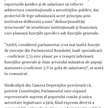
raporturile juridice şi de salarizare să reflecte
arhitectura constituţională a autorităţilor publice, dar
proiectul de lege subminează acest principiu prin
instituirea deliberată a unei “disfuncţionalităţi
structurale” de ierarhizare instituţională şi financiară,
care plasează funcţiile specifice sub funcţiile generale.
“Astfel, consilierul parlamentar (cea mai înaltă funcţie
de execuţie din Parlamentul României, înalt specializată
– coeficient 2,5) este plasat pe o treaptă inferioară
funcţiilor generale şi chiar actorului mânuitor de păpuşi
marionete (coeficient 2,9 în grila de salarizare)”, se arată
în comunicat.
Sindicaliştii din Camera Deputaţilor precizează că,
potrivit Constituţiei, Parlamentul este organul
reprezentativ suprem al poporului român şi unica
autoritate legiuitoare a ţării, fiind expresia directă a