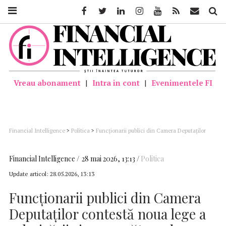
Facebook
Twitter
Linkedin
Instagram
Youtube
Feed
Mail
Căutar
Vreau abonament
|
Intra in cont
|
Evenimentele FI
Financial Intelligence
>
Politica
>
Funcţionarii publici din Camera Deputaţilor
contestă noua lege a salarizării şi se pregătesc de grevă generală
Financial Intelligence
28 mai 2026, 13:13
Politica
Update articol:
28.05.2026, 13:13
Funcţionarii publici din Camera
Deputaţilor contestă noua lege a