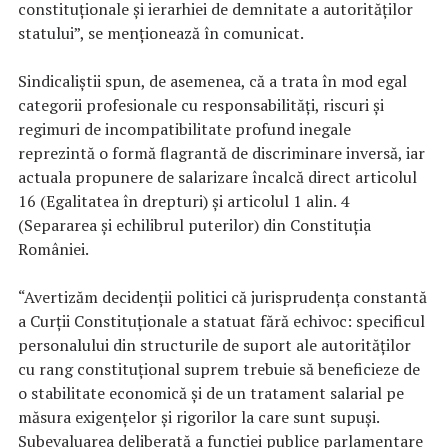
constituţionale şi ierarhiei de demnitate a autorităţilor
statului”, se menţionează în comunicat.
Sindicaliştii spun, de asemenea, că a trata în mod egal
categorii profesionale cu responsabilităţi, riscuri şi
regimuri de incompatibilitate profund inegale
reprezintă o formă flagrantă de discriminare inversă, iar
actuala propunere de salarizare încalcă direct articolul
16 (Egalitatea în drepturi) şi articolul 1 alin. 4
(Separarea şi echilibrul puterilor) din Constituţia
României.
“Avertizăm decidenţii politici că jurisprudenţa constantă
a Curţii Constituţionale a statuat fără echivoc: specificul
personalului din structurile de suport ale autorităţilor
cu rang constituţional suprem trebuie să beneficieze de
o stabilitate economică şi de un tratament salarial pe
măsura exigenţelor şi rigorilor la care sunt supuşi.
Subevaluarea deliberată a funcţiei publice parlamentare