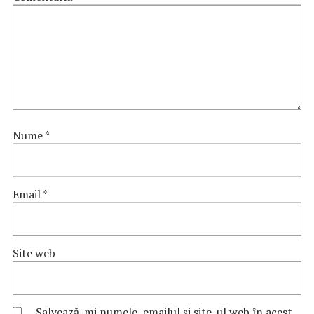
Nume
*
Email
*
Site web
Salvează-mi numele, emailul și site-ul web în acest