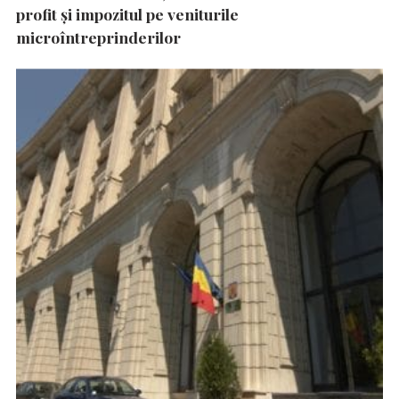
profit și impozitul pe veniturile
microîntreprinderilor