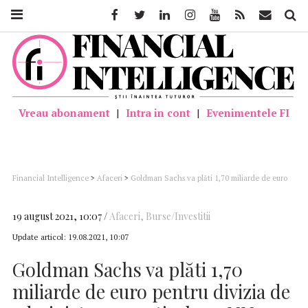
Facebook
Twitter
Linkedin
Instagram
Youtube
Feed
Mail
Căutar
Vreau abonament
|
Intra in cont
|
Evenimentele FI
Financial Intelligence
>
Afaceri
>
Goldman Sachs va plăti 1,70 miliarde de euro
pentru divizia de administrare a activelor a NN Group
19 august 2021, 10:07
Afaceri
,
Burse/Investitii
Update articol:
19.08.2021, 10:07
Goldman Sachs va plăti 1,70
miliarde de euro pentru divizia de