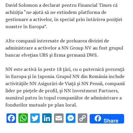
David Solomon a declarat pentru Financial Times că
achiziţia “ne ajută să ne extindem platforma de
gestionare a activelor, în special prin întărirea poziţiei
noastre în Europa”.
Alte companii interesate de preluarea diviziei de
administrare a activelor a NN Group NV au fost grupul
bancar elveţian UBS şi firma germană DWS.
NN este activă în peste 18 ţări, cu o puternică prezenţă
în Europa şi în Japonia. Grupul NN din România include
activităţile NN Asigurări de Viaţă şi NN Pensii, companii
lider pe pieţele de profil, şi NN Investment Partners,
numărul patru în topul companiilor de administrare a
fondurilor mutuale pe plan local.
F
W
T
Li
E
M
C
Share
ac
h
w
n
m
es
o