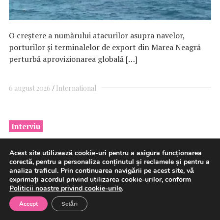
O creştere a numărului atacurilor asupra navelor,
porturilor şi terminalelor de export din Marea Neagră
perturbă aprovizionarea globală […]
6 august 2026
International
Interviu
Roxana Gureanu, CEO Parapet:
Acest site utilizează cookie-uri pentru a asigura funcționarea
Provocarea României nu mai
corectă, pentru a personaliza conținutul și reclamele și pentru a
analiza traficul. Prin continuarea navigării pe acest site, vă
este producția de energie
exprimați acordul privind utilizarea cookie-urilor, conform
Politicii noastre privind cookie-urile
.
regenerabilă, ci capacitatea de a
Accept
Setări
o stoca și integra în sistem