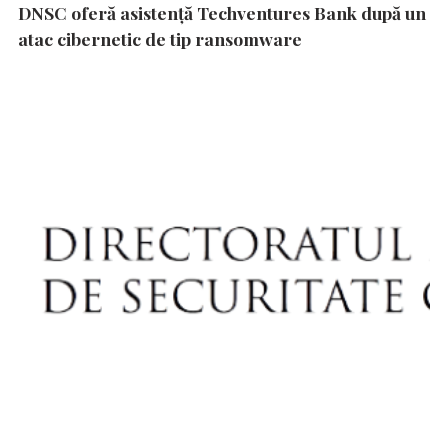
DNSC oferă asistență Techventures Bank după un
atac cibernetic de tip ransomware