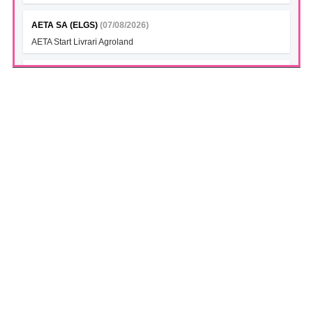
AETA SA (ELGS)
(07/08/2026)
AETA Start Livrari Agroland
INTERCAPITAL BET-TRN UCITS ETF (ICBETNETF)
(07/08/2026)
VAN la data 06.08.2026
INTERCAPITAL CROBEX10TR UCITS ETF (ICCROETF)
(07/08/2026)
VAN la data 06.08.2026