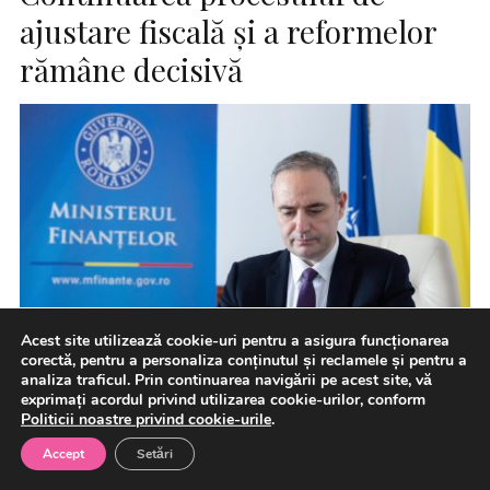
ajustare fiscală și a reformelor
rămâne decisivă
Acest site utilizează cookie-uri pentru a asigura funcționarea
corectă, pentru a personaliza conținutul și reclamele și pentru a
analiza traficul. Prin continuarea navigării pe acest site, vă
exprimați acordul privind utilizarea cookie-urilor, conform
Politicii noastre privind cookie-urile
.
Agenția internațională de evaluare financiară Moody’s
Accept
Setări
Ratings a reconfirmat azi ratingul suveran al României la
nivelul „Baa3”, menținând […]