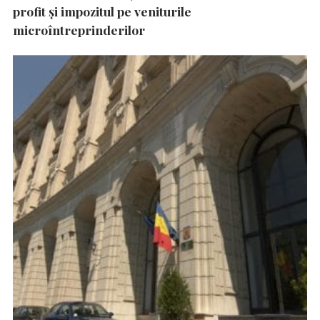
profit și impozitul pe veniturile
microîntreprinderilor