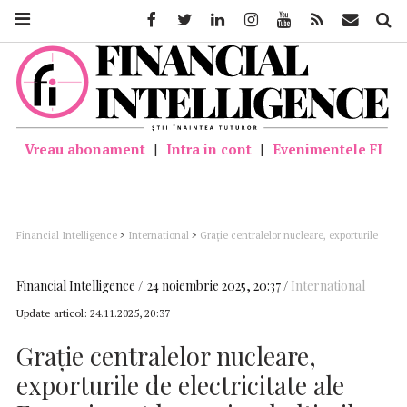
Facebook
Twitter
Linkedin
Instagram
Youtube
Feed
Mail
Căutar
Vreau abonament
|
Intra in cont
|
Evenimentele FI
Financial Intelligence
>
International
>
Graţie centralelor nucleare, exporturile
de electricitate ale Franţei sunt la maximul ultimilor 20 de ani
Financial Intelligence
24 noiembrie 2025, 20:37
International
Update articol:
24.11.2025, 20:37
Graţie centralelor nucleare,
exporturile de electricitate ale