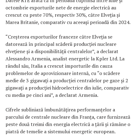
Datele RTE arată că în perioada cuprinsă între iulie şi
octombrie exporturile nete de energie electrică au
crescut cu peste 70%, respectiv 30%, către Elveţia şi
Marea Britanie, comparativ cu aceeaşi perioadă din 2024.
“Creşterea exporturilor franceze către Elveţia se
datorează în principal scăderii producţiei nucleare
elveţiene şi a disponibilităţii centralelor”, a declarat
Alessandro Armenia, analist energetic la Kpler Ltd. La
rândul său, Italia a crescut importurile din cauza
problemelor de aprovizionare internă, cu “o scădere
medie de 3 gigawaţi a producţiei centralelor pe gaze şi 2
gigawaţi a producţiei hidroelectrice din iulie, comparativ
cu media pe cinci ani”, a declarat Armenia.
Cifrele subliniază îmbunătăţirea performanţelor a
parcului de centrale nucleare din Franţa, care furnizează
peste două treimi din energia electrică a ţării şi rămâne o
piatră de temelie a sistemului energetic european.