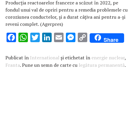
Producţia reactoarelor franceze a scăzut în 2022, pe
fondul unui val de opriri pentru a remedia problemele cu
coroziunea conductelor, şi a durat câţiva ani pentru a-şi
reveni complet. (Agerpres)
F
W
T
Li
E
M
C
Share
ac
h
w
n
m
es
o
e
at
it
k
ai
se
p
Publicat în
International
și etichetat în
energie nuclear
,
b
s
te
e
l
n
y
Franta
. Pune un semn de carte cu
legătura permanentă
.
o
A
r
dI
g
Li
o
p
n
er
n
k
p
k