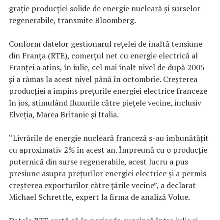
graţie producţiei solide de energie nucleară şi surselor
regenerabile, transmite Bloomberg.
Conform datelor gestionarul reţelei de înaltă tensiune
din Franţa (RTE), comerţul net cu energie electrică al
Franţei a atins, în iulie, cel mai înalt nivel de după 2005
şi a rămas la acest nivel până în octombrie. Creşterea
producţiei a împins preţurile energiei electrice franceze
în jos, stimulând fluxurile către pieţele vecine, inclusiv
Elveţia, Marea Britanie şi Italia.
“Livrările de energie nucleară franceză s-au îmbunătăţit
cu aproximativ 2% în acest an. Împreună cu o producţie
puternică din surse regenerabile, acest lucru a pus
presiune asupra preţurilor energiei electrice şi a permis
creşterea exporturilor către ţările vecine”, a declarat
Michael Schrettle, expert la firma de analiză Volue.