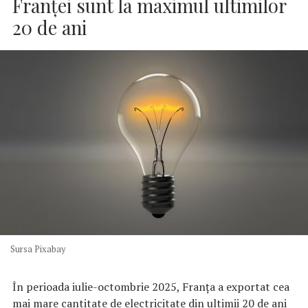
Franţei sunt la maximul ultimilor
20 de ani
Sursa Pixabay
În perioada iulie-octombrie 2025, Franţa a exportat cea
mai mare cantitate de electricitate din ultimii 20 de ani