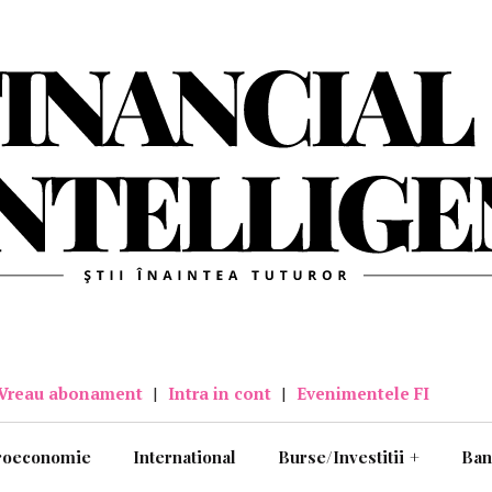
Vreau abonament
|
Intra in cont
|
Evenimentele FI
roeconomie
International
Burse/Investitii
+
Ban