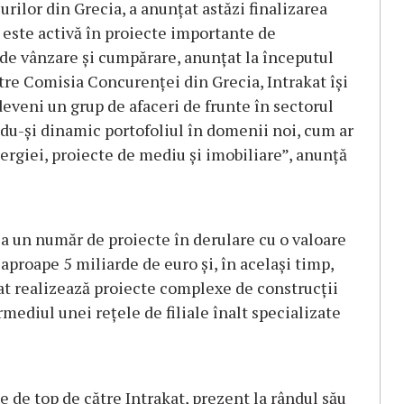
ilor din Grecia, a anunţat astăzi finalizarea
 este activă în proiecte importante de
 de vânzare şi cumpărare, anunţat la începutul
către Comisia Concurenţei din Grecia, Intrakat îşi
eveni un grup de afaceri de frunte în sectorul
du-şi dinamic portofoliul în domenii noi, cum ar
nergiei, proiecte de mediu şi imobiliare”, anunţă
la un număr de proiecte în derulare cu o valoare
 aproape 5 miliarde de euro şi, în acelaşi timp,
at realizează proiecte complexe de construcţii
termediul unei reţele de filiale înalt specializate
 de top de către Intrakat, prezent la rândul său