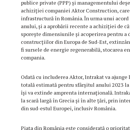
publice private (PPP) şi managementului deşeur
achiziţiei companiei Aktor Construction, care
infrastructură în România. În urma unui acord
anului, şi a aprobării recente a achiziţiei de 
sporeşte dimensiunile şi acoperirea pentru a d
construcţiilor din Europa de Sud-Est, extinzân
fi sursele de energie regenerabilă, stocarea e
compania.
Odată cu includerea Aktor, Intrakat va ajunge 
totală estimată pentru sfârşitul anului 2023 la
îşi va extinde amprenta internaţională. Intrak
la scară largă în Grecia şi în alte ţări, prin in
din sud-estul Europei, inclusiv România.
Piaţa din România este considerată o prioritate