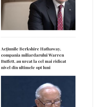
Acțiunile Berkshire Hathaway,
compania miliardarului Warren
Buffett, au urcat la cel mai ridicat
nivel din ultimele opt luni