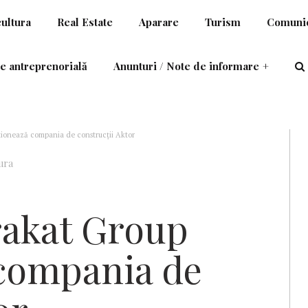
cultura
Real Estate
Aparare
Turism
Comunic
e antreprenorială
Anunturi / Note de informare
+
iţionează compania de construcţii Aktor
ura
trakat Group
 compania de