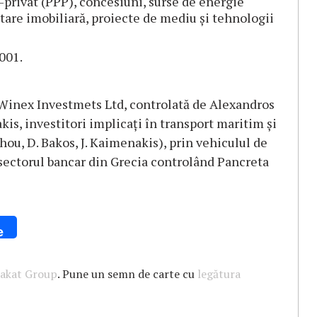
c-privat (PPP), concesiuni, surse de energie
tare imobiliară, proiecte de mediu şi tehnologii
001.
e Winex Investmets Ltd, controlată de Alexandros
is, investitori implicaţi în transport maritim şi
rchou, D. Bakos, J. Kaimenakis), prin vehiculul de
n sectorul bancar din Grecia controlând Pancreta
e
rakat Group
. Pune un semn de carte cu
legătura