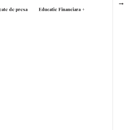
ate de presa
Educatie Financiara
+