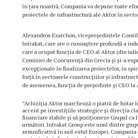
în ţara noastră. Compania va depune toate efort
proiectele de infrastructură ale Aktor în secto
Alexandros Exarchou, vicepreşedintele Consili
Intrakat, care are o cunoaştere profundă a ind
care a ocupat funcţia de CEO al Aktor (din iuli
Comisiei de Concurenţă din Grecia şi şi-a expr
excepţionale în finalizarea proiectelor, în spi
forţă în sectoarele construcţiilor şi infrastruc
de asemenea, funcţia de preşedinte şi CEO la 
”Achiziţia Aktor marchează o piatră de hotar în
accent pe investiţiile strategice şi direcţia cl
financiare stabile şi să poziţioneze Grupul ca 
următori. Intrakat Group este unul dintre grup
semnificativă în sud-estul Europei. Compania e