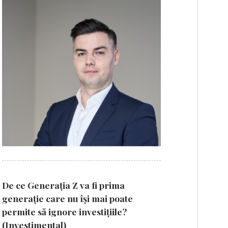
De ce Generația Z va fi prima
generație care nu își mai poate
permite să ignore investițiile?
(Investimental)