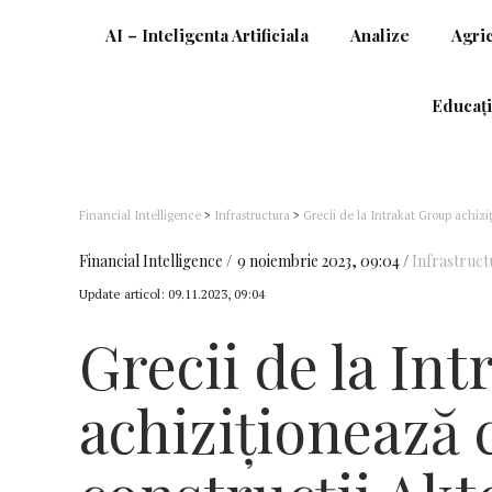
AI – Inteligenta Artificiala
Analize
Agri
Educați
Financial Intelligence
>
Infrastructura
>
Grecii de la Intrakat Group achiz
Financial Intelligence
9 noiembrie 2023, 09:04
Infrastruct
Update articol:
09.11.2023, 09:04
Grecii de la In
achiziţionează