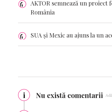
AKTOR semnează un proiect fe
România
SUA şi Mexic au ajuns la un a
i
Nu există comentarii
Adă