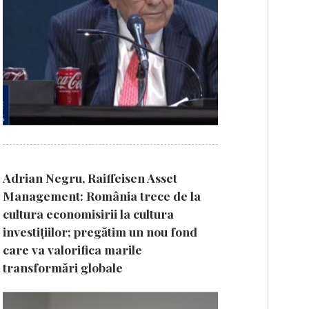
Adrian Negru, Raiffeisen Asset
Management: România trece de la
cultura economisirii la cultura
investițiilor; pregătim un nou fond
care va valorifica marile
transformări globale