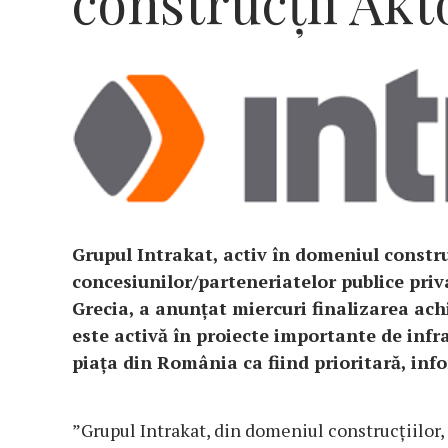
construcţii Akt
Grupul Intrakat, activ în domeniul construcţ
concesiunilor/parteneriatelor publice pri
Grecia, a anunţat miercuri finalizarea ach
este activă în proiecte importante de inf
piaţa din România ca fiind prioritară, in
”Grupul Intrakat, din domeniul construcţiilor, 