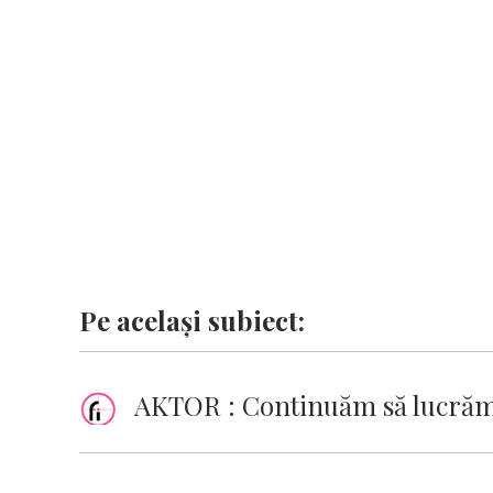
o
p
n
er
n
k
p
k
Pe același subiect:
AKTOR : Continuăm să lucrăm