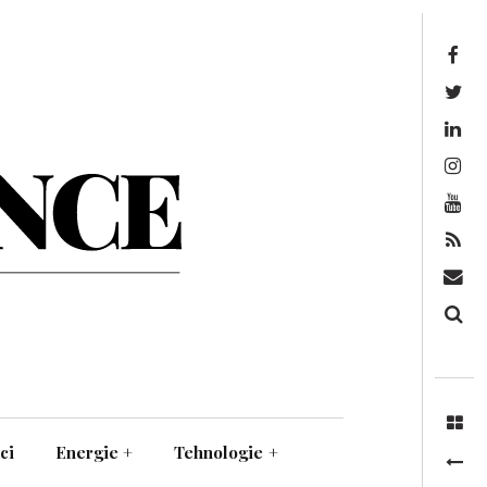
Facebook
Twitter
Linkedin
Instagram
Youtube
Feed
Mail
Căutare
ci
Energie
+
Tehnologie
+