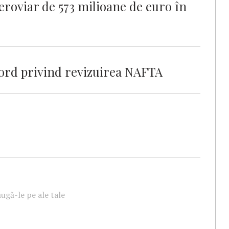
roviar de 573 milioane de euro în
cord privind revizuirea NAFTA
ugă-le pe ale tale