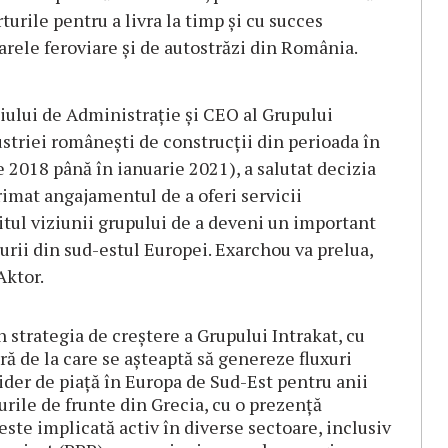
urile pentru a livra la timp şi cu succes
arele feroviare şi de autostrăzi din România.
ului de Administraţie şi CEO al Grupului
ustriei româneşti de construcţii din perioada în
e 2018 până în ianuarie 2021), a salutat decizia
imat angajamentul de a oferi servicii
ritul viziunii grupului de a deveni un important
turii din sud-estul Europei. Exarchou va prelua,
Aktor.
 strategia de creştere a Grupului Intrakat, cu
ară de la care se aşteaptă să genereze fluxuri
lider de piaţă în Europa de Sud-Est pentru anii
urile de frunte din Grecia, cu o prezenţă
ste implicată activ în diverse sectoare, inclusiv