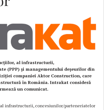
or
iilor, al infrastructurii,
vate (PPP) şi managementului deşeurilor din
iziţiei companiei Aktor Construction, care
rastructură în România. Intrakat consideră
formează un comunicat.
al infrastructurii, concesiunilor/parteneriatelor