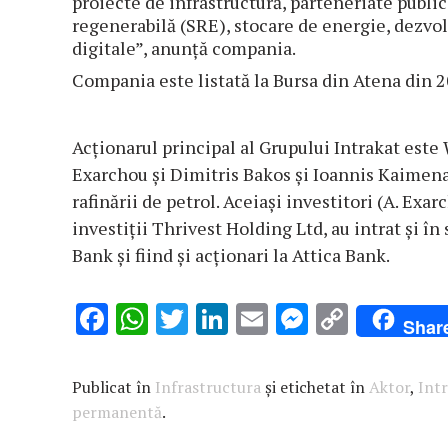
proiecte de infrastructură, parteneriate publi
regenerabilă (SRE), stocare de energie, dezvol
digitale”, anunţă compania.
Compania este listată la Bursa din Atena din 2
Acţionarul principal al Grupului Intrakat est
Exarchou şi Dimitris Bakos şi Ioannis Kaimenak
rafinării de petrol. Aceiaşi investitori (A. Exa
investiţii Thrivest Holding Ltd, au intrat şi î
Bank şi fiind şi acţionari la Attica Bank.
F
W
T
Li
E
M
C
Shar
ac
h
w
n
m
es
o
e
at
it
k
ai
se
p
Publicat în
Infrastructura
și etichetat în
Aktor
,
Int
b
s
te
e
l
n
y
permanentă
.
o
A
r
dI
g
Li