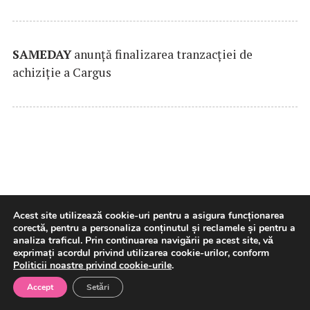
SAMEDAY
anunță finalizarea tranzacției de
achiziție a Cargus
Acest site utilizează cookie-uri pentru a asigura funcționarea
corectă, pentru a personaliza conținutul și reclamele și pentru a
Războiul din Ucraina și noua
analiza traficul. Prin continuarea navigării pe acest site, vă
exprimați acordul privind utilizarea cookie-urilor, conform
revoluție în afacerile
Politicii noastre privind cookie-urile
.
militare. De la superioritatea
Accept
Setări