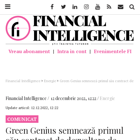
Facebook
Twitter
Linkedin
Instagram
Youtube
Feed
Mail
Căutar
Vreau abonament
|
Intra in cont
|
Evenimentele FI
Financial Intelligence
>
Energie
>
Green Genius semnează primul său contract de
dezvoltare de energie solară din România cu doi dezvoltatori locali
Financial Intelligence
12 decembrie 2022, 12:22
Energie
Update articol:
12.12.2022, 12:22
COMUNICAT
Green Genius semnează primul