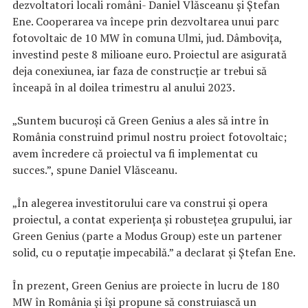
dezvoltatori locali români- Daniel Vlăsceanu și Ștefan
Ene. Cooperarea va începe prin dezvoltarea unui parc
fotovoltaic de 10 MW în comuna Ulmi, jud. Dâmbovița,
investind peste 8 milioane euro. Proiectul are asigurată
deja conexiunea, iar faza de construcție ar trebui să
înceapă în al doilea trimestru al anului 2023.
„Suntem bucuroși că Green Genius a ales să intre în
România construind primul nostru proiect fotovoltaic;
avem încredere că proiectul va fi implementat cu
succes.”, spune Daniel Vlăsceanu.
„În alegerea investitorului care va construi și opera
proiectul, a contat experiența și robustețea grupului, iar
Green Genius (parte a Modus Group) este un partener
solid, cu o reputație impecabilă.” a declarat și Ștefan Ene.
În prezent, Green Genius are proiecte în lucru de 180
MW în România și își propune să construiască un