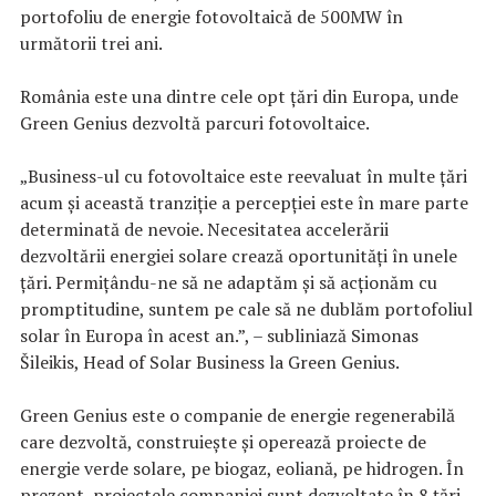
portofoliu de energie fotovoltaică de 500MW în
următorii trei ani.
România este una dintre cele opt țări din Europa, unde
Green Genius dezvoltă parcuri fotovoltaice.
„Business-ul cu fotovoltaice este reevaluat în multe țări
acum și această tranziție a percepției este în mare parte
determinată de nevoie. Necesitatea accelerării
dezvoltării energiei solare crează oportunități în unele
țări. Permițându-ne să ne adaptăm și să acționăm cu
promptitudine, suntem pe cale să ne dublăm portofoliul
solar în Europa în acest an.”, – subliniază Simonas
Šileikis, Head of Solar Business la Green Genius.
Green Genius este o companie de energie regenerabilă
care dezvoltă, construiește și operează proiecte de
energie verde solare, pe biogaz, eoliană, pe hidrogen. În
prezent, proiectele companiei sunt dezvoltate în 8 țări