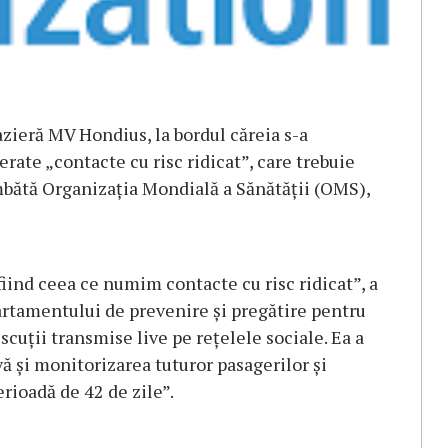
azieră MV Hondius, la bordul căreia s-a
erate „contacte cu risc ridicat”, care trebuie
mbătă Organizaţia Mondială a Sănătăţii (OMS),
fiind ceea ce numim contacte cu risc ridicat”, a
rtamentului de prevenire şi pregătire pentru
cuţii transmise live pe reţelele sociale. Ea a
 şi monitorizarea tuturor pasagerilor şi
rioadă de 42 de zile”.