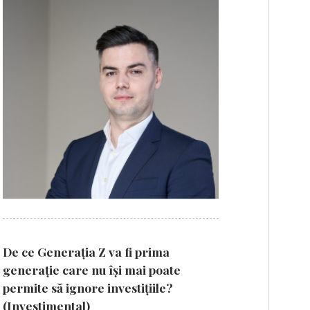
De ce Generația Z va fi prima
generație care nu își mai poate
permite să ignore investițiile?
(Investimental)