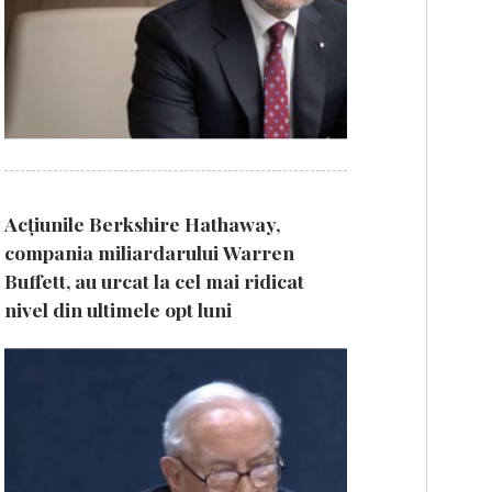
Acțiunile Berkshire Hathaway,
compania miliardarului Warren
Buffett, au urcat la cel mai ridicat
nivel din ultimele opt luni