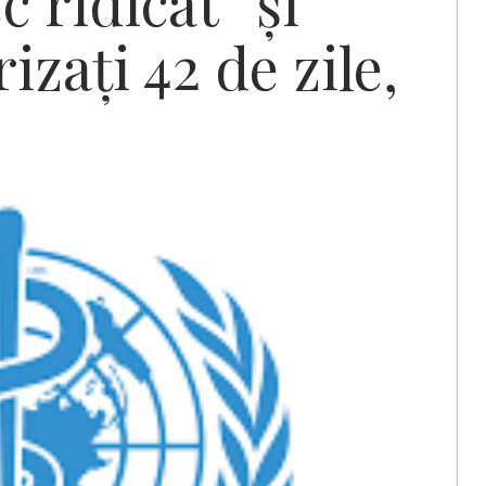
c ridicat” şi
zaţi 42 de zile,