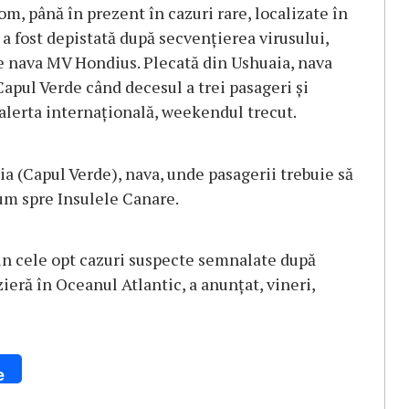
m, până în prezent în cazuri rare, localizate în
a fost depistată după secvenţierea virusului,
pe nava MV Hondius. Plecată din Ushuaia, nava
Capul Verde când decesul a trei pasageri şi
alerta internaţională, weekendul trecut.
ia (Capul Verde), nava, unde pasagerii trebuie să
cum spre Insulele Canare.
din cele opt cazuri suspecte semnalate după
zieră în Oceanul Atlantic, a anunţat, vineri,
e