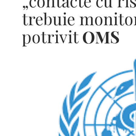
„contacte cu ris
trebuie monitori
potrivit
OMS