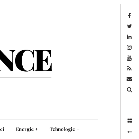
Facebook
Twitter
Linkedin
Instagram
Youtube
Feed
Mail
Căutare
ci
Energie
+
Tehnologie
+