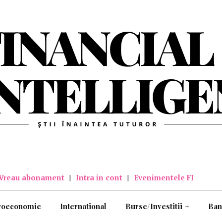
Vreau abonament
|
Intra in cont
|
Evenimentele FI
roeconomie
International
Burse/Investitii
+
Ban