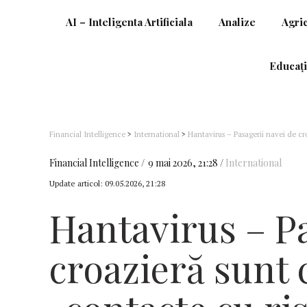
AI – Inteligenta Artificiala
Analize
Agri
Educați
Financial Intelligence
>
International
>
Hantavirus – Pasagerii navei de cro
monitorizaţi 42 de zile, potrivit OMS
Financial Intelligence
9 mai 2026, 21:28
International
Update articol:
09.05.2026, 21:28
Hantavirus – Pa
croazieră sunt 