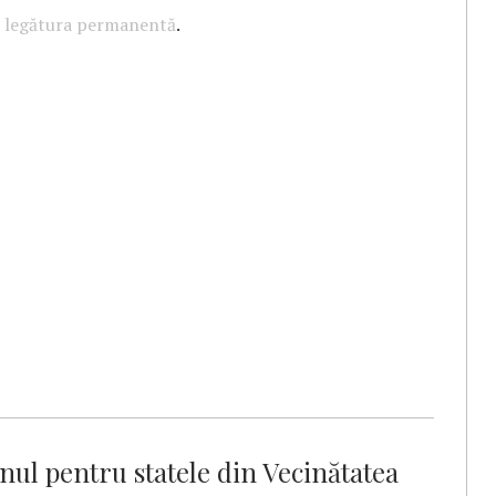
u
legătura permanentă
.
inul pentru statele din Vecinătatea