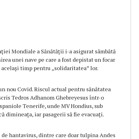
aţiei Mondiale a Sănătăţii i-a asigurat sâmbătă
sirea unei nave pe care a fost depistat un focar
acelaşi timp pentru „solidaritatea” lor.
 un nou Covid. Riscul actual pentru sănătatea
a scris Tedros Adhanom Ghebreyesus într-o
i spaniole Tenerife, unde MV Hondius, sub
 dimineaţa, iar pasagerii să fie evacuaţi.
i de hantavirus, dintre care doar tulpina Andes