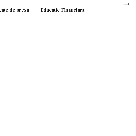
ate de presa
Educatie Financiara
+