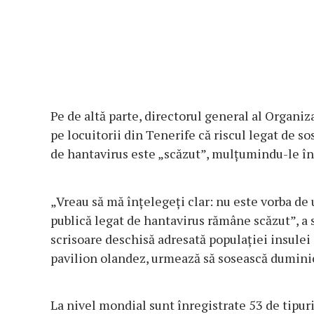
Pe de altă parte, directorul general al Organiz
pe locuitorii din Tenerife că riscul legat de so
de hantavirus este „scăzut”, mulţumindu-le în 
„Vreau să mă înţelegeţi clar: nu este vorba de
publică legat de hantavirus rămâne scăzut”, 
scrisoare deschisă adresată populaţiei insule
pavilion olandez, urmează să sosească duminică
La nivel mondial sunt înregistrate 53 de tipur