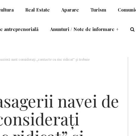
cultura
Real Estate
Aparare
Turism
Comunic
e antreprenorială
Anunturi / Note de informare
+
azieră sunt consideraţi „contacte cu risc ridicat” şi trebuie
sagerii navei de
consideraţi