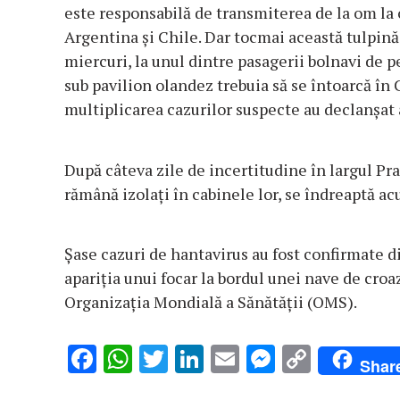
este responsabilă de transmiterea de la om la o
Argentina şi Chile. Dar tocmai această tulpină 
miercuri, la unul dintre pasagerii bolnavi de 
sub pavilion olandez trebuia să se întoarcă în 
multiplicarea cazurilor suspecte au declanşat 
După câteva zile de incertitudine în largul Pra
rămână izolaţi în cabinele lor, se îndreaptă a
Şase cazuri de hantavirus au fost confirmate 
apariţia unui focar la bordul unei nave de croa
Organizaţia Mondială a Sănătăţii (OMS).
F
W
T
Li
E
M
C
Shar
ac
h
w
n
m
es
o