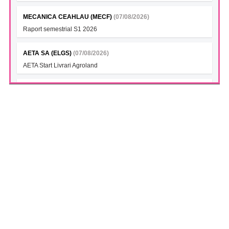
MECANICA CEAHLAU (MECF)
(07/08/2026)
Raport semestrial S1 2026
AETA SA (ELGS)
(07/08/2026)
AETA Start Livrari Agroland
INTERCAPITAL BET-TRN UCITS ETF (ICBETNETF)
(07/08/2026)
VAN la data 06.08.2026
INTERCAPITAL CROBEX10TR UCITS ETF (ICCROETF)
(07/08/2026)
VAN la data 06.08.2026