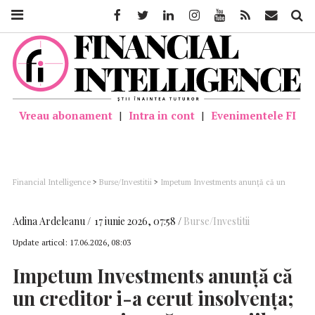
Facebook
Twitter
Linkedin
Instagram
Youtube
Feed
Mail
Căutar
Vreau abonament
|
Intra in cont
|
Evenimentele FI
Financial Intelligence
>
Burse/Investitii
>
Impetum Investments anunță că un
creditor i-a cerut insolvența; cererea nu vizează companiile din portofoliu;
Andrei Cionca: “Situația pe care o gestionăm este una de aliniere între perioada
pentru care am structurat inițial finanțările și perioada în care se maturizează
Adina Ardeleanu
17 iunie 2026, 07:58
Burse/Investitii
investițiile din portofoliul nostru”
Update articol:
17.06.2026, 08:03
Impetum Investments anunță că
un creditor i-a cerut insolvența;