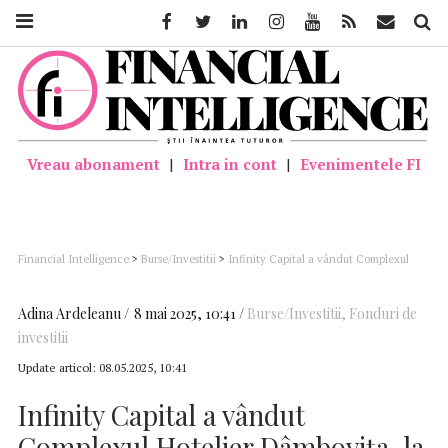
Facebook
Twitter
Linkedin
Instagram
Youtube
Feed
Mail
Căutar
Vreau abonament
|
Intra in cont
|
Evenimentele FI
Financial Intelligence
>
Burse/Investitii
>
Infinity Capital a vândut Complexul
Hotelier Dâmbovița, la prețul de 12 milioane de lei
Adina Ardeleanu
8 mai 2025, 10:41
Burse/Investitii
,
Fonduri de
investitii
Update articol:
08.05.2025, 10:41
Infinity Capital a vândut
Complexul Hotelier Dâmbovița, la