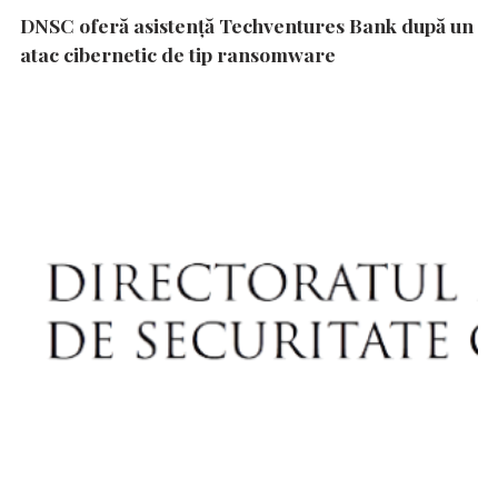
DNSC oferă asistență Techventures Bank după un
atac cibernetic de tip ransomware