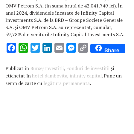
OMV Petrom S.A. (în suma brută de 42.041.749 lei). În
anul 2024, dividendele încasate de Infinity Capital
Investments S.A. de la BRD – Groupe Societe Generale
S.A. și OMV Petrom S.A. au reprezentat, cumulat,
59,78% din veniturile Infinity Capital Investments S.A.
F
W
T
Li
E
M
C
Share
ac
h
w
n
m
es
o
e
at
it
k
ai
se
p
Publicat în
Burse/Investitii
,
Fonduri de investitii
și
b
s
te
e
l
n
y
etichetat în
hotel dambovita
,
infinity capital
. Pune un
semn de carte cu
o
A
r
legătura permanentă
dI
g
Li
.
o
p
n
er
n
k
p
k