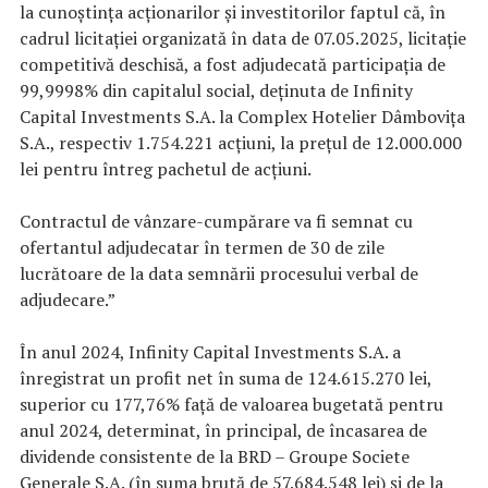
la cunoștința acționarilor și investitorilor faptul că, în
cadrul licitației organizată în data de 07.05.2025, licitație
competitivă deschisă, a fost adjudecată participația de
99,9998% din capitalul social, deținuta de Infinity
Capital Investments S.A. la Complex Hotelier Dâmbovița
S.A., respectiv 1.754.221 acțiuni, la prețul de 12.000.000
lei pentru întreg pachetul de acțiuni.
Contractul de vânzare-cumpărare va fi semnat cu
ofertantul adjudecatar în termen de 30 de zile
lucrătoare de la data semnării procesului verbal de
adjudecare.”
În anul 2024, Infinity Capital Investments S.A. a
înregistrat un profit net în suma de 124.615.270 lei,
superior cu 177,76% față de valoarea bugetată pentru
anul 2024, determinat, în principal, de încasarea de
dividende consistente de la BRD – Groupe Societe
Generale S.A. (în suma brută de 57.684.548 lei) și de la