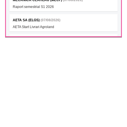
Raport semestrial S1 2026
AETA SA (ELGS)
(07/08/2026)
AETA Start Livrari Agroland
INTERCAPITAL BET-TRN UCITS ETF (ICBETNETF)
(07/08/2026)
VAN la data 06.08.2026
INTERCAPITAL CROBEX10TR UCITS ETF (ICCROETF)
(07/08/2026)
VAN la data 06.08.2026