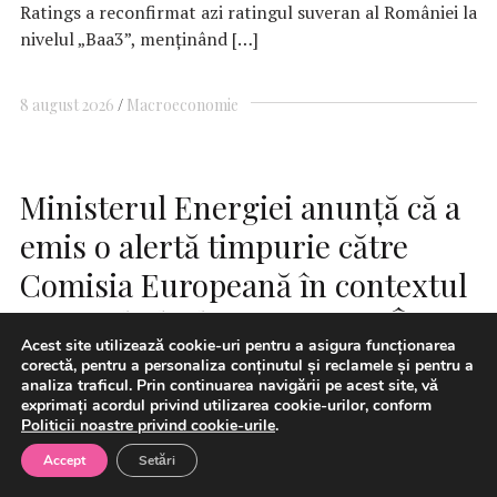
Ratings a reconfirmat azi ratingul suveran al României la
nivelul „Baa3”, menținând […]
8 august 2026
Macroeconomie
Ministerul Energiei anunţă că a
emis o alertă timpurie către
Comisia Europeană în contextul
secetei hidrologice severe: În
Acest site utilizează cookie-uri pentru a asigura funcționarea
acest moment, nu există un
corectă, pentru a personaliza conținutul și reclamele și pentru a
analiza traficul. Prin continuarea navigării pe acest site, vă
impact negativ asupra pieţei
exprimați acordul privind utilizarea cookie-urilor, conform
Politicii noastre privind cookie-urile
.
interne de electricitate
Accept
Setări