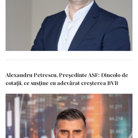
Alexandru Petrescu, Președinte ASF: Dincolo de
cotații, ce susține cu adevărat creșterea BVB