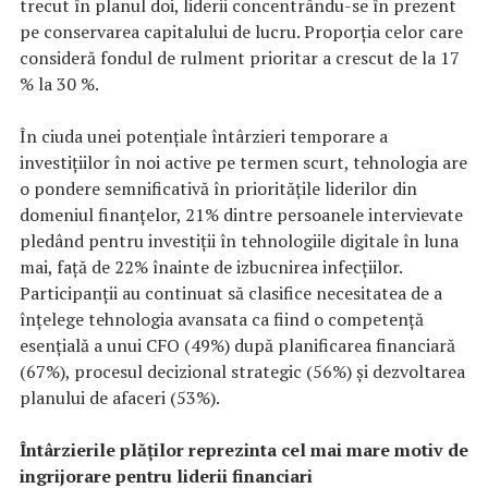
trecut în planul doi, liderii concentrându-se în prezent
pe conservarea capitalului de lucru. Proporția celor care
consideră fondul de rulment prioritar a crescut de la 17
% la 30 %.
În ciuda unei potențiale întârzieri temporare a
investițiilor în noi active pe termen scurt, tehnologia are
o pondere semnificativă în prioritățile liderilor din
domeniul finanțelor, 21% dintre persoanele intervievate
pledând pentru investiții în tehnologiile digitale în luna
mai, față de 22% înainte de izbucnirea infecțiilor.
Participanții au continuat să clasifice necesitatea de a
înțelege tehnologia avansata ca fiind o competență
esențială a unui CFO (49%) după planificarea financiară
(67%), procesul decizional strategic (56%) și dezvoltarea
planului de afaceri (53%).
Întârzierile plăților reprezinta cel mai mare motiv de
ingrijorare pentru liderii financiari