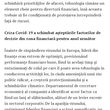
schimbării priorităților de afaceri, tehnologia rămâne un
element cheie pentru directorii financiari, însă aceasta
trebuie să fie condiționată de protejarea întreprinderii
față de riscuri.
Criza Covid-19 a schimbat așteptările factorilor de
decizie din zona financiar
ă
pentru anul următor
Înainte de răspândirea virusului în Europa, liderii din
finanțe erau extrem de optimiști, previzionând
performanțe financiare bune, fiind în același timp și
entuziasmați de rolul pe care îl poate avea tehnologia în
conducerea activității lor, în ciuda amenințării unui risc
politic ridicat, a creșterii protecționismului și a
schimbărilor climatice. Departamentul de cercetare
economică al companiei a identificat acest factor ca
fiind un lanț al slăbiciunilor, alături de un levier excesiv
în sectorul corporativ. De la apariția virusului,
optimismul liderilor financiari a scăzut semnificativ, iar