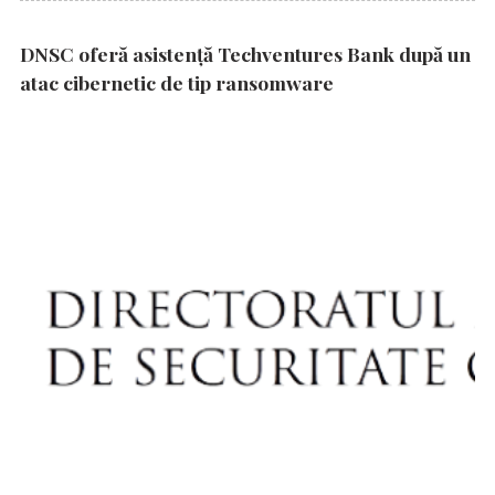
DNSC oferă asistență Techventures Bank după un
atac cibernetic de tip ransomware