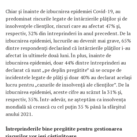
Chiar și înainte de izbucnirea epidemiei Covid-19, au
predominat riscurile legate de întârzierile plăților și de
insolvențele clienților, riscuri care au afectat 47% și,
respectiv, 32% din întreprinderi în anul precedent. De la
izbucnirea epidemiei, lucrurile au devenit mai grave, 65%
dintre respondenți declarând că întârzierile plăților i-au
afectat în ultimele două luni. În plus, înainte de
izbucnirea epidemiei, doar 44% dintre întreprinderi au
declarat că sunt „pe deplin pregătite” să se ocupe de
incidentele legate de plăți și doar 40% au declarat același
lucru pentru „cazurile de insolvență ale clienților”. De la
izbucnirea epidemiei, aceste cifre au scăzut la 31% și,
respectiv, 35%. Într-adevăr, ne așteptăm ca insolvența
mondială să crească cu cel puțin 35 % până la sfârșitul
anului 2021.
Întreprinderile bine pregătite pentru gestionarea
riscurilor vor ieși câștigătoare