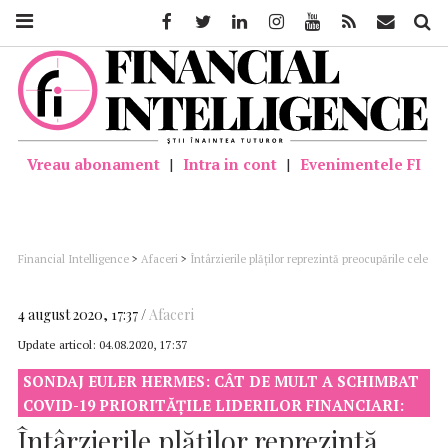
Facebook
Twitter
Linkedin
Instagram
Youtube
Feed
Mail
Căutar
Vreau abonament
|
Intra in cont
|
Evenimentele FI
Financial Intelligence
>
Afaceri
>
Întârzierile plăților reprezintă preocupările cele
mai presante ale liderilor din domeniul finanțelor, 65% dintre aceștia fiind
afectați
4 august 2020, 17:37
Afaceri
Update articol:
04.08.2020, 17:37
SONDAJ EULER HERMES: CÂT DE MULT A SCHIMBAT
COVID-19 PRIORITĂȚILE LIDERILOR FINANCIARI:
Întârzierile plăților reprezintă