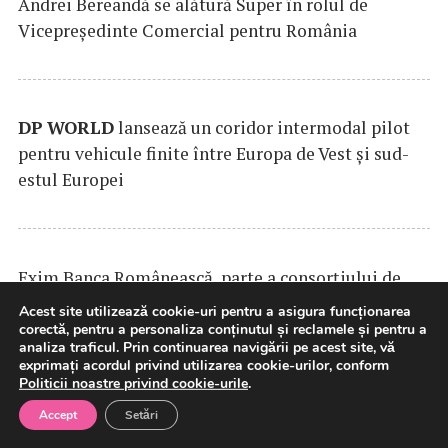
Andrei Bereandă se alătură Super în rolul de
Vicepreședinte Comercial pentru România
DP
WORLD
lansează un coridor intermodal pilot
pentru vehicule finite între Europa de Vest și sud-
estul Europei
Exim Banca Românească, parte a consorțiului de
bănci care finanțează dezvoltarea
MOOV
Leasing și
Acest site utilizează cookie-uri pentru a asigura funcționarea
extinderea leasingului operațional în România
corectă, pentru a personaliza conținutul și reclamele și pentru a
analiza traficul. Prin continuarea navigării pe acest site, vă
exprimați acordul privind utilizarea cookie-urilor, conform
Politicii noastre privind cookie-urile
.
Accept
Setări
SAMEDAY
anunță finalizarea tranzacției de