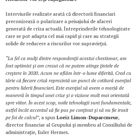
Interviurile realizate arată că directorii financiari
preconizează o polarizare a peisajului de afaceri
generată de criza actuală. Întreprinderile tehnologizate
care se pot adapta cel mai rapid și care au strategii
solide de reducere a riscurilor vor supraviețui.
“La fel ca mulți dintre respondenții acestui chestionar, am
fost optimist și am crezut că ne putem atinge țintele de
creștere în 2020. Acum ne aflăm într-o lume diferită. Cred cu
tărie că fiecare criză reprezintă un punct de cotitură esențial
pentru liderii financiari. Este esențial să avem o marjă de
manevră în timpul unei crize și o viziune mult mai orientată
spre viitor. În acest scop, noile tehnologii sunt fundamentale,
astfel încât accentul să fie pus pe conținut și să nu fie irosit
pe foi de calcul”
, a spus
Loeiz Limon-Duparcmeur
,
director financiar al Grupului și membru al Consiliului de
administrație, Euler Hermes.