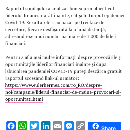
Raportul sondajului a analizat lumea prin obiectivul
liderului financiar atât înainte, cât și în timpul epidemiei
Covid-19. Rezultatele s-au bazat pe trei faze de
cercetare, fiecare desfășurată la o lună distanță,
adresându-se unui număr mai mare de 1.000 de lideri
financiari.
Pentru a afla mai multe informații despre provocările și
oportunitățile liderilor financiari înainte și după
izbucnirea pandemiei COVID-19 puteți descărca gratuit
raportul accesând link-ul următor:
https://www.eulerhermes.com/ro_RO/despre-
noi/campanie/liderul-financiar-de-maine-provocari-si-
oportunitati.html
F
W
T
Li
E
M
C
Share