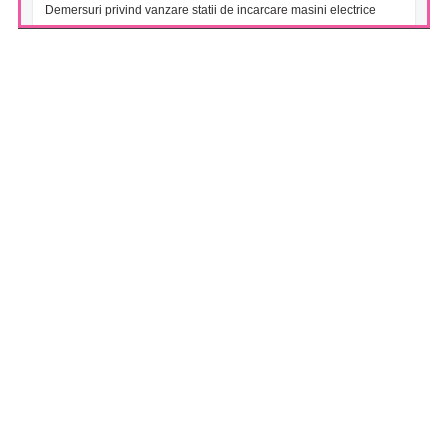
Demersuri privind vanzare statii de incarcare masini electrice
FONDUL DESCHIS DE INVESTITII BT INDEX ROMANIA ETF
BET TR (BTBETRETF)
(05/08/2026)
Notificare cu privire la numarul si tipul investitorilor
FONDUL DESCHIS DE INVESTITII ETF ENERGIE PATRIA-
TRADEVILLE (PTENGETF)
(05/08/2026)
Notificare cu privire la numarul si tipul investitorilor