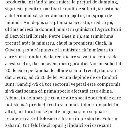
producţia, intrând şi acea miere la preţuri de dumping,
sigur că apicultorii au foarte mult de suferit, iar asta ne-
a determinat să solicităm iar un ajutor, un sprijin de
minimis. Am depus şi săptămâna aceasta, cred că joi,
ultima adresă la domnul ministru (ministrul Agriculturii
şi Dezvoltării Rurale, Petre Daea n.r.), am trimis luna
trecută atât la ministru, cât şi la premierul Ciucă, la
Guvern, şi s-a răspuns de la minister că în măsura în
care vor fi fonduri de la rectificare se va ţine cont şi de
acest sector, dar nu avem nicio garanţie. Noi am solicitat
20 de euro pe familia de albine şi anul trecut, dar s-au
dat 5 euro, adică 20 de lei. Acum depinde de ce fonduri
sunt. Gândiţi-vă că tot sectorul vegetal este compromis
şi vă daţi seama că prima specie afectată este albina.
Albina, în comparaţie cu alte alte specii zootehnice care
pot să facă producţii cu furajul mutat dintr-un judeţ în
altul, nectarul nu se poate negocia şi nu se poate
recupera ca să-l folosim ca hrana în producţie. Folosim
zahărul, tot felul de siropuri şi îndulcitori care sunt