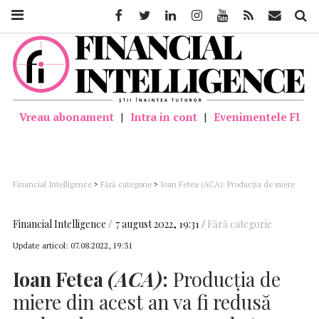
Facebook
Twitter
Linkedin
Instagram
Youtube
Feed
Mail
Căutar
Vreau abonament
|
Intra in cont
|
Evenimentele FI
Financial Intelligence
>
Fără categorie
>
Ioan Fetea (ACA): Producţia de miere
din acest an va fi redusă undeva la 12.000-13.000 de tone; apicultorii solicită un
sprijin financiar
Financial Intelligence
7 august 2022, 19:31
Fără categorie
Update articol:
07.08.2022, 19:31
Ioan Fetea
(ACA)
:
Producţia de
miere din acest an va fi redusă