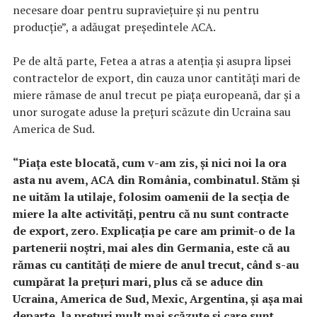
necesare doar pentru supravieţuire şi nu pentru
producţie”, a adăugat preşedintele ACA.
Pe de altă parte, Fetea a atras a atenţia şi asupra lipsei
contractelor de export, din cauza unor cantităţi mari de
miere rămase de anul trecut pe piaţa europeană, dar şi a
unor surogate aduse la preţuri scăzute din Ucraina sau
America de Sud.
“Piaţa este blocată, cum v-am zis, şi nici noi la ora
asta nu avem, ACA din România, combinatul. Stăm şi
ne uităm la utilaje, folosim oamenii de la secţia de
miere la alte activităţi, pentru că nu sunt contracte
de export, zero. Explicaţia pe care am primit-o de la
partenerii noştri, mai ales din Germania, este că au
rămas cu cantităţi de miere de anul trecut, când s-au
cumpărat la preţuri mari, plus că se aduce din
Ucraina, America de Sud, Mexic, Argentina, şi aşa mai
departe, la preţuri mult mai scăzute şi care sunt