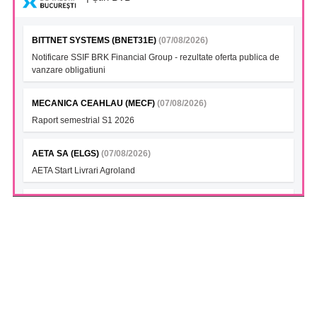
BITTNET SYSTEMS (BNET31E)
(07/08/2026)
Notificare SSIF BRK Financial Group - rezultate oferta publica de
vanzare obligatiuni
MECANICA CEAHLAU (MECF)
(07/08/2026)
Raport semestrial S1 2026
AETA SA (ELGS)
(07/08/2026)
AETA Start Livrari Agroland
INTERCAPITAL BET-TRN UCITS ETF (ICBETNETF)
(07/08/2026)
VAN la data 06.08.2026
INTERCAPITAL CROBEX10TR UCITS ETF (ICCROETF)
(07/08/2026)
VAN la data 06.08.2026