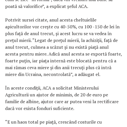
poată să valorifice”, a explicat şeful ACA.
Potrivit sursei citate, anul acesta cheltuielile
apicultorilor vor creşte cu 40-50%, cu 100 -150 de lei în
plus faţă de anul trecut, şi acest lucru se va vedea în
preţul mierii. “Legat de preţul mierii, la achiziţii, faţă de
anul trecut, culmea a scăzut şi nu există piaţă anul
acesta pentru miere. Adică anul acesta se exportă foarte,
foarte puţin, iar piaţa internă este blocată pentru că a
mai rămas ceva miere şi din anii trecuţi plus că intră
miere din Ucraina, necontrolată”, a adăugat el.
În aceste condiţii, ACA a solicitat Ministerului
Agriculturii un ajutor de minimis, de 20 de euro pe
familie de albine, ajutor care ar putea veni la rectificare
dacă vor exista fonduri suficiente.
“E un haos total pe piaţă, crescând costurile cu