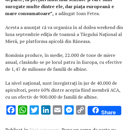
surogate multe dintre ele, dar piaţa europeană e
mare consumatoare”,
a adăugat Ioan Fetea.
Acesta a anunţat că va organiza în al doilea weekend din
luna septembrie ediţia de toamnă a Târgului Naţional al
Mierii, pe platforma apicolă din Băneasa.
România produce, în medie, 22.000 de tone de miere
anual, clasându-se pe locul patru în Europa, cu efective
de 1,47 de milioane de familii de albine.
La nivel naţional, sunt înregistraţi în jur de 40.000 de
apicultori, peste 60% dintre aceştia fiind membrii ACA,
cu un efectiv de 900.000 de familii de albine.
F
W
T
Li
E
M
C
Share
ac
h
w
n
m
es
o
e
at
it
k
ai
se
p
Publicat în
Fără categorie
. Pune un semn de carte cu