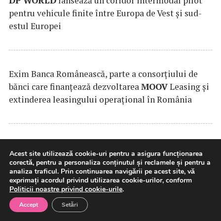
DP
WORLD
lansează un coridor intermodal pilot
pentru vehicule finite între Europa de Vest și sud-
estul Europei
Exim Banca Românească, parte a consorțiului de
bănci care finanțează dezvoltarea
MOOV
Leasing și
extinderea leasingului operațional în România
SAMEDAY
anunță finalizarea tranzacției de
Acest site utilizează cookie-uri pentru a asigura funcționarea
achiziție a Cargus
corectă, pentru a personaliza conținutul și reclamele și pentru a
analiza traficul. Prin continuarea navigării pe acest site, vă
exprimați acordul privind utilizarea cookie-urilor, conform
Politicii noastre privind cookie-urile
.
Accept
Setări