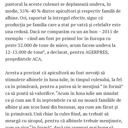
pastoral la aceste culesuri se deplasează undeva, în
medie, 35%-40 % dintre apicultori şi respectiv familii de
albine. Ori, raportat la întregul efectiv, sigur că
producţia pe familia care a stat pe vatră şi celelalte este
una redusă. Dacă ne comparăm cu un an bun – 2015 de
exemplu – când am fost pe primul loc în Europa cu
peste 32.000 de tone de miere, acum facem undeva la
12-13.000 de tone”, a declarat, pentru AGERPRES,
preşedintele ACA.
Acesta a precizat că apicultorii au fost nevoiţi să
stimuleze albinele în luna iulie, în timpul culesului, la fel
ca în primăvară, pentru a putea să le menţină ” în formă”
ca să poată să valorifice. “Acum în luna iulie am simulat
ca şi cum am fi în septembrie ca să nu moară familiile de
albine şi am scos bani din buzunar, aşa cum am făcut şi
în primăvară. Unii chiar la cules fiind, au trebuit să
meargă cu siropul, pentru că albinele trebuie menţinute,
cum se zice “în formă”, dacă vin vremuri mai bune să