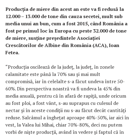
Producţia de miere din acest an este va fi redusă la
12.000 – 13.000 de tone din cauza secetei, mult sub
media unui an bun, cum a fost 2015, când România a
fost pe primul loc în Europa cu peste 32.000 de tone
de miere, susţine preşedintele Asociaţiei
Crescătorilor de Albine din România (ACA), Ioan
Fetea.
“Producţia oscilează de la judeţ, la judeţ, în zonele
calamitate este până la 70% sau şi mai mult
compromisă, iar în celelalte s-a făcut undeva între 50-
60%. Din perspectiva noastră va fi undeva la 45% din
media anuală, pentru că în afară de rapiţă, unde oricum
au fost ploi, a fost vânt, s-au suprapus cu culesul de
nectar şi în aceste condiţii nu s-au făcut decât cantităţi
reduse. Salcâmul a îngheţat aproape 40%-50%, iar aici în
vest, la Valea lui Mihai, chiar 70%-80%, deci nu putem
vorbi de nişte producţii, având în vedere şi faptul că în