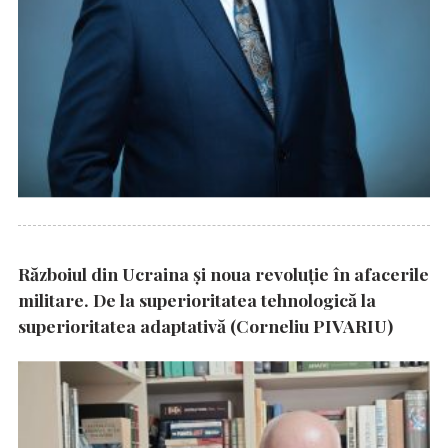
Războiul din Ucraina și noua revoluție în afacerile
militare. De la superioritatea tehnologică la
superioritatea adaptativă (Corneliu PIVARIU)