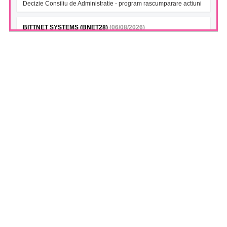
Decizie Consiliu de Administratie - program rascumparare actiuni
BITTNET SYSTEMS (BNET28)
(06/08/2026)
Decizie Consiliu de Administratie - program rascumparare actiuni
BITTNET SYSTEMS Bonds 2028A (BNET28A)
(06/08/2026)
Decizie Consiliu de Administratie - program rascumparare actiuni