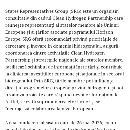
States Representatives Group (SRG) este un organism
consultativ din cadrul Clean Hydrogen Partnership care
reunește reprezentanți ai statelor membre ale Uniunii
Europene și ai țărilor asociate programului Horizon
Europe. SRG oferă recomandări privind prioritățile de
cercetare și inovare în domeniul hidrogenului, asigură
coordonarea dintre activitățile Clean Hydrogen
Partnership și strategiile naționale ale statelor membre,
facilitează schimbul de informații între țări și contribuie
la alinierea investițiilor europene și naționale în sectorul
hidrogenului. Prin SRG, țările membre pot influența
direcția programelor europene privind hidrogenul și pot
promova proiecte care răspund nevoilor lor naționale.
Astfel, se evită suprapunerea eforturilor și se
încurajează colaborarea la nivel European.
Noua conducere aleasă în date de 26 mai 2026, cu un
mandat de doi ani, este formată din Emma Westsson