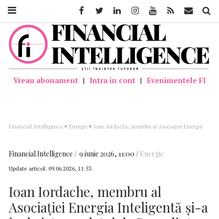
Facebook
Twitter
Linkedin
Instagram
Youtube
Feed
Mail
Căutar
Vreau abonament
|
Intra in cont
|
Evenimentele FI
Financial Intelligence
>
Energie
>
Ioan Iordache, membru al Asociației Energia
Inteligentă și-a încheiat mandatul de Președinte al Grupului Reprezentanților
Statelor din cadrul Clean Hydrogen Partnership
Financial Intelligence
9 iunie 2026, 11:00
Energie
Update articol:
09.06.2026, 11:53
Ioan Iordache, membru al
Asociației Energia Inteligentă și-a