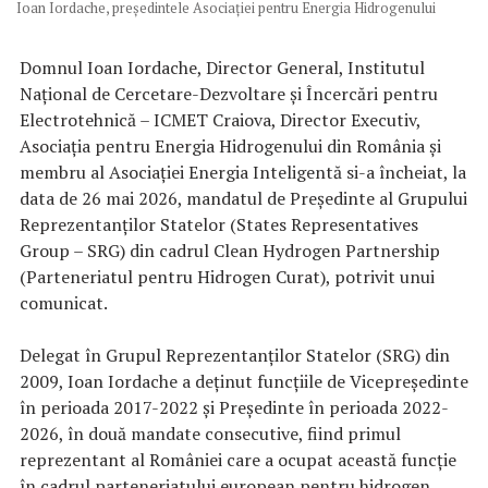
Ioan Iordache, preşedintele Asociaţiei pentru Energia Hidrogenului
Domnul Ioan Iordache, Director General, Institutul
Național de Cercetare-Dezvoltare și Încercări pentru
Electrotehnică – ICMET Craiova, Director Executiv,
Asociația pentru Energia Hidrogenului din România și
membru al Asociației Energia Inteligentă si-a încheiat, la
data de 26 mai 2026, mandatul de Președinte al Grupului
Reprezentanților Statelor (States Representatives
Group – SRG) din cadrul Clean Hydrogen Partnership
(Parteneriatul pentru Hidrogen Curat), potrivit unui
comunicat.
Delegat în Grupul Reprezentanților Statelor (SRG) din
2009, Ioan Iordache a deținut funcțiile de Vicepreședinte
în perioada 2017-2022 și Președinte în perioada 2022-
2026, în două mandate consecutive, fiind primul
reprezentant al României care a ocupat această funcție
în cadrul parteneriatului european pentru hidrogen.