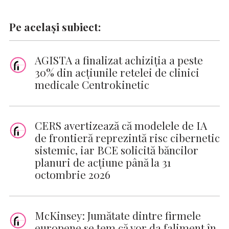
Pe același subiect:
AGISTA a finalizat achiziția a peste
30% din acțiunile retelei de clinici
medicale Centrokinetic
CERS avertizează că modelele de IA
de frontieră reprezintă risc cibernetic
sistemic, iar BCE solicită băncilor
planuri de acțiune până la 31
octombrie 2026
McKinsey: Jumătate dintre firmele
europene se tem că vor da faliment în