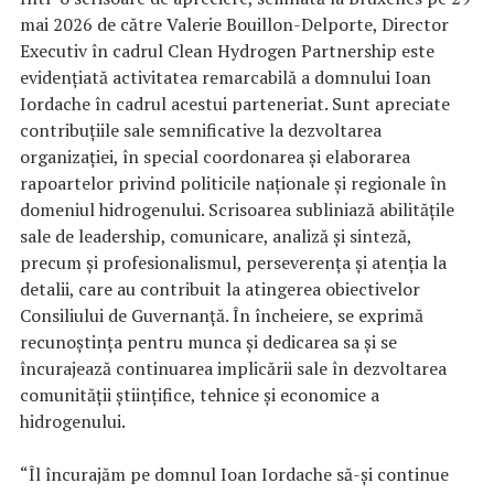
mai 2026 de către Valerie Bouillon-Delporte, Director
Executiv în cadrul Clean Hydrogen Partnership este
evidențiată activitatea remarcabilă a domnului Ioan
Iordache în cadrul acestui parteneriat. Sunt apreciate
contribuțiile sale semnificative la dezvoltarea
organizației, în special coordonarea și elaborarea
rapoartelor privind politicile naționale și regionale în
domeniul hidrogenului. Scrisoarea subliniază abilitățile
sale de leadership, comunicare, analiză și sinteză,
precum și profesionalismul, perseverența și atenția la
detalii, care au contribuit la atingerea obiectivelor
Consiliului de Guvernanță. În încheiere, se exprimă
recunoștința pentru munca și dedicarea sa și se
încurajează continuarea implicării sale în dezvoltarea
comunității științifice, tehnice și economice a
hidrogenului.
“Îl încurajăm pe domnul Ioan Iordache să-și continue