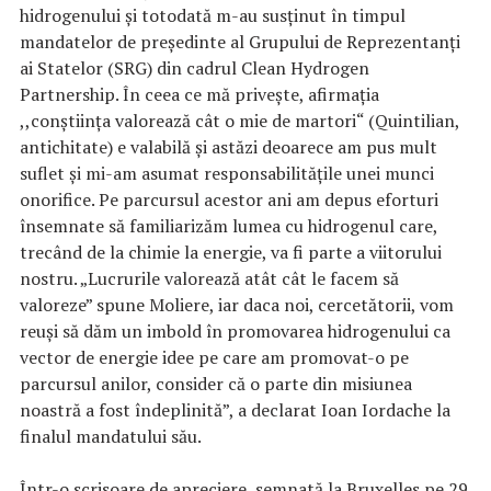
hidrogenului și totodată m-au susținut în timpul
mandatelor de președinte al Grupului de Reprezentanți
ai Statelor (SRG) din cadrul Clean Hydrogen
Partnership. În ceea ce mă privește, afirmația
,,conștiința valorează cât o mie de martori“ (Quintilian,
antichitate) e valabilă și astăzi deoarece am pus mult
suflet și mi-am asumat responsabilitățile unei munci
onorifice. Pe parcursul acestor ani am depus eforturi
însemnate să familiarizăm lumea cu hidrogenul care,
trecând de la chimie la energie, va fi parte a viitorului
nostru. „Lucrurile valorează atât cât le facem să
valoreze” spune Moliere, iar daca noi, cercetătorii, vom
reuși să dăm un imbold în promovarea hidrogenului ca
vector de energie idee pe care am promovat-o pe
parcursul anilor, consider că o parte din misiunea
noastră a fost îndeplinită”, a declarat Ioan Iordache la
finalul mandatului său.
Într-o scrisoare de apreciere, semnată la Bruxelles pe 29