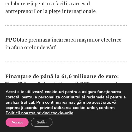
colaborează pentru a facilita accesul
antreprenorilor la pieţe internaţionale
PPC
blue premiază încărcarea maşinilor electrice
în afara orelor de vârf
Finanțare de până la 61,6 milioane de euro:
Țuca Zbârcea & Asociații asistă BCR, partenerul
bancar al primului parc eolian dezvoltat în
Acest site utilizează cookie-uri pentru a asigura funcționarea
corectă, pentru a personaliza conținutul și reclamele și pentru a
România de Electrocentrale Borzești
analiza traficul. Prin continuarea navigării pe acest site, vă
exprimați acordul privind utilizarea cookie-urilor, conform
Politicii noastre privind cookie-urile
.
Accept
Setări
Andrei Bereandă se alătură Super în rolul de