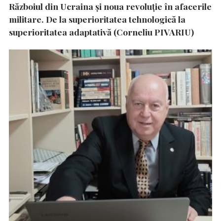
Războiul din Ucraina și noua revoluție în afacerile
militare. De la superioritatea tehnologică la
superioritatea adaptativă (Corneliu PIVARIU)