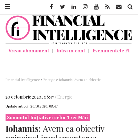
Facebook
Twitter
Linkedin
Instagram
Youtube
Feed
Mail
Căutar
Vreau abonament
|
Intra in cont
|
Evenimentele FI
Financial Intelligence
>
Energie
>
Iohannis: Avem ca obiectiv
principal implementarea proiectelor strategice de interconectare, un pas
important fiind finalizarea primei faze a BRUA și trecerea la implementarea fazei
a doua
20 octombrie 2020, 08:47
Energie
Update articol:
20.10.2020, 08:47
Summitul Iniţiativei celor Trei Mări
Iohannis:
Avem ca obiectiv