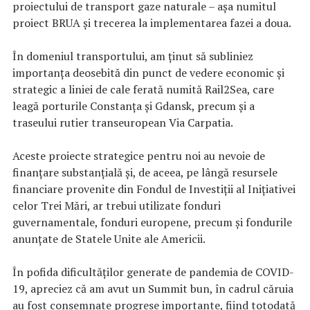
proiectului de transport gaze naturale – așa numitul
proiect BRUA și trecerea la implementarea fazei a doua.
În domeniul transportului, am ținut să subliniez
importanța deosebită din punct de vedere economic și
strategic a liniei de cale ferată numită Rail2Sea, care
leagă porturile Constanța și Gdansk, precum și a
traseului rutier transeuropean Via Carpatia.
Aceste proiecte strategice pentru noi au nevoie de
finanțare substanțială și, de aceea, pe lângă resursele
financiare provenite din Fondul de Investiții al Inițiativei
celor Trei Mări, ar trebui utilizate fonduri
guvernamentale, fonduri europene, precum și fondurile
anunțate de Statele Unite ale Americii.
În pofida dificultăților generate de pandemia de COVID-
19, apreciez că am avut un Summit bun, în cadrul căruia
au fost consemnate progrese importante, fiind totodată