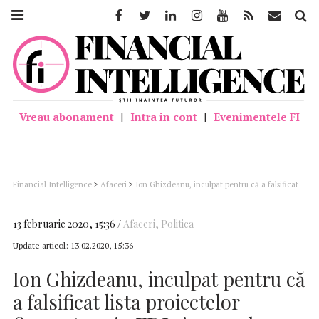
Facebook
Twitter
Linkedin
Instagram
Youtube
Feed
Mail
Căutar
Vreau abonament
|
Intra in cont
|
Evenimentele FI
Financial Intelligence
>
Afaceri
>
Ion Ghizdeanu, inculpat pentru că a falsificat
lista proiectelor finanțate prin FDI şi pus sub control judiciar pentru 60 de zile
13 februarie 2020, 15:36
Afaceri
,
Politica
Update articol:
13.02.2020, 15:36
Ion Ghizdeanu, inculpat pentru că
a falsificat lista proiectelor