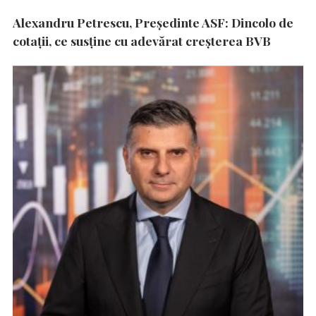
Alexandru Petrescu, Președinte ASF: Dincolo de
cotații, ce susține cu adevărat creșterea BVB