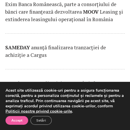
Exim Banca Românească, parte a consorțiului de
bănci care finanțează dezvoltarea
MOOV
Leasing și
extinderea leasingului operațional în România
SAMEDAY
anunță finalizarea tranzacției de
achiziție a Cargus
Testele asupra aplicaţiei e-Terra, în infrastructura
din Cloudul Guvernamental, au parcurs o nouă
Acest site utilizează cookie-uri pentru a asigura funcționarea
corectă, pentru a personaliza conținutul și reclamele și pentru a
rundă de evaluare
(Guvern)
analiza traficul. Prin continuarea navigării pe acest site, vă
exprimați acordul privind utilizarea cookie-urilor, conform
Politicii noastre privind cookie-urile
.
Accept
Setări