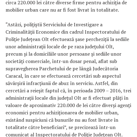
circa 220.000 lei către diverse firme pentru achiziţia de
mobilier urban care nu ar fi fost livrat în totalitate.
“Astăzi, poliţiştii Serviciului de Investigare a
Criminalităţii Economice din cadrul Inspectoratului de
Poliţie Judeţean Olt efectuează şase percheziţii la sediile
unor administraţii locale de pe raza judeţului Olt,
precum şi la domiciliile unor persoane şi sediile unor
societăţi comerciale, într-un dosar penal, aflat sub
supravegherea Parchetului de pe lângă Judecătoria
Caracal, în care se efectuează cercetări sub aspectul
săvârşirii infracţiunii de abuz în serviciu. Astfel, din
cercetări a reieşit faptul că, în perioada 2009 – 2016, trei
administraţii locale din judeţul Olt ar fi efectuat plăţi în
valoare de aproximativ 220.000 de lei către diverşi agenţi
economici pentru achiziţionarea de mobilier urban,
existând suspiciuni că bunurile nu au fost livrate în
totalitate către beneficiari”, se precizează într-un
comunicat al Inspectoratului de Poliţie Judeţean Olt.