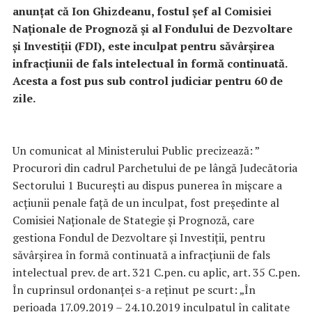
anunțat că Ion Ghizdeanu, f
ostul șef al Comisiei
Naționale de Prognoză și al Fondului de Dezvoltare
și Investiții (FDI),
este inculpat pentru săvârșirea
infracțiunii de fals intelectual în formă continuată.
Acesta a fost pus sub control judiciar pentru 60 de
zile.
Un comunicat al Ministerului Public precizează: ”
Procurori din cadrul Parchetului de pe lângă Judecătoria
Sectorului 1 București au dispus punerea în mișcare a
acțiunii penale față de un inculpat, fost președinte al
Comisiei Naționale de Stategie și Prognoză, care
gestiona Fondul de Dezvoltare și Investiții, pentru
săvârșirea în formă continuată a infracțiunii de fals
intelectual prev. de art. 321 C.pen. cu aplic, art. 35 C.pen.
În cuprinsul ordonanței s-a reținut pe scurt: „În
perioada 17.09.2019 – 24.10.2019 inculpatul în calitate