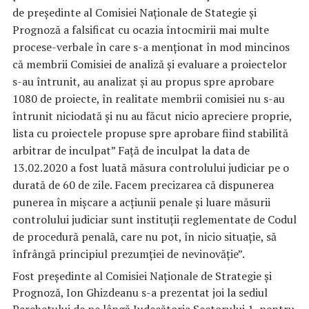
de președinte al Comisiei Naționale de Stategie și
Prognoză a falsificat cu ocazia întocmirii mai multe
procese-verbale în care s-a menționat în mod mincinos
că membrii Comisiei de analiză și evaluare a proiectelor
s-au întrunit, au analizat și au propus spre aprobare
1080 de proiecte, în realitate membrii comisiei nu s-au
întrunit niciodată și nu au făcut nicio apreciere proprie,
lista cu proiectele propuse spre aprobare fiind stabilită
arbitrar de inculpat” Față de inculpat la data de
13.02.2020 a fost luată măsura controlului judiciar pe o
durată de 60 de zile. Facem precizarea că dispunerea
punerea în mișcare a acțiunii penale și luare măsurii
controlului judiciar sunt instituții reglementate de Codul
de procedură penală, care nu pot, în nicio situație, să
înfrângă principiul prezumției de nevinovăție”.
Fost preşedinte al Comisiei Naţionale de Strategie şi
Prognoză, Ion Ghizdeanu s-a prezentat joi la sediul