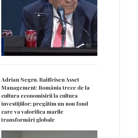
Adrian Negru, Raiffeisen Asset
Management: România trece de la
cultura economisirii la cultura
investițiilor; pregătim un nou fond
care va valorifica marile
transformări globale