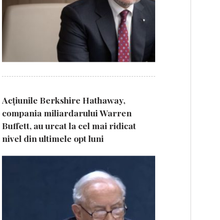
Acțiunile Berkshire Hathaway,
compania miliardarului Warren
Buffett, au urcat la cel mai ridicat
nivel din ultimele opt luni