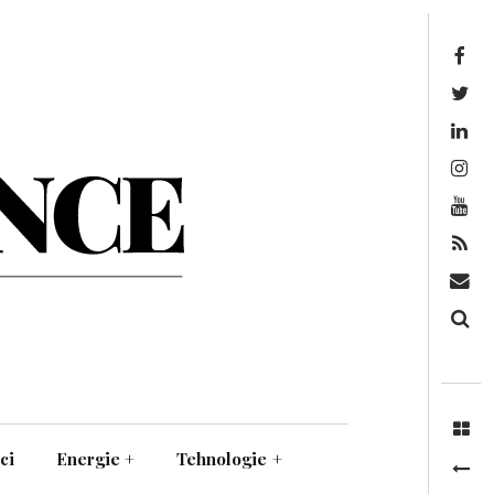
Facebook
Twitter
Linkedin
Instagram
Youtube
Feed
Mail
Căutare
ci
Energie
+
Tehnologie
+