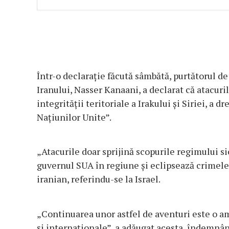
Într-o declarație făcută sâmbătă, purtătorul de
Iranului, Nasser Kanaani, a declarat că atacuri
integrității teritoriale a Irakului și Siriei, a d
Națiunilor Unite”.
„Atacurile doar sprijină scopurile regimului si
guvernul SUA în regiune și eclipsează crimele 
iranian, referindu-se la Israel.
„Continuarea unor astfel de aventuri este o am
și internaționale”, a adăugat acesta, îndemnân