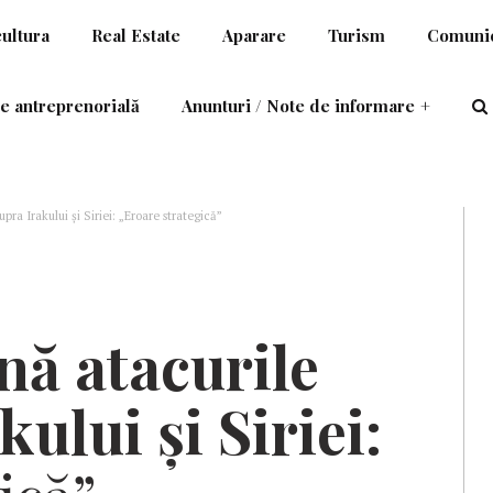
cultura
Real Estate
Aparare
Turism
Comunic
e antreprenorială
Anunturi / Note de informare
+
a Irakului și Siriei: „Eroare strategică”
ă atacurile
ului și Siriei: