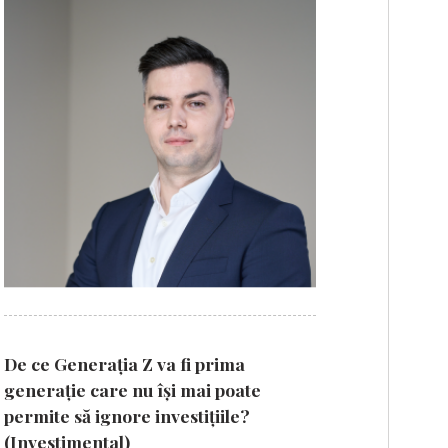
De ce Generația Z va fi prima
generație care nu își mai poate
permite să ignore investițiile?
(Investimental)