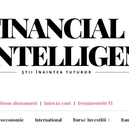
Vreau abonament
|
Intra in cont
|
Evenimentele FI
roeconomie
International
Burse/Investitii
+
Ban