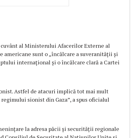
 cuvânt al Ministerului Afacerilor Externe al
le americane sunt o „încălcare a suveranității și
reptului internațional și o încălcare clară a Cartei
onist. Astfel de atacuri implică tot mai mult
regimului sionist din Gaza”, a spus oficialul
enințare la adresa păcii și securității regionale
d Consiliul de Securitate al Națiunilor Unite și