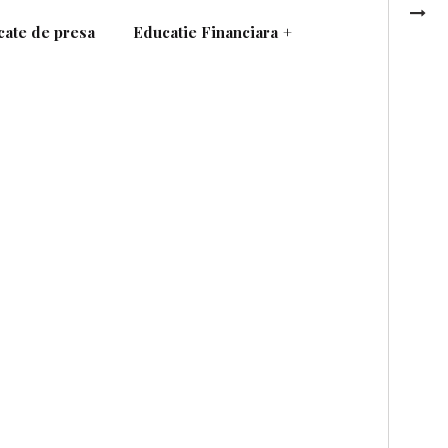
ate de presa
Educatie Financiara
+