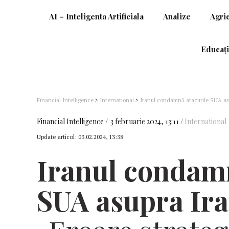
AI – Inteligenta Artificiala
Analize
Agri
Educați
Financial Intelligence
>
International
>
Iranul condamnă atacurile SUA asupr
Financial Intelligence
3 februarie 2024, 13:11
International
Update articol:
03.02.2024, 13:38
Iranul condamn
SUA
asupra Irak