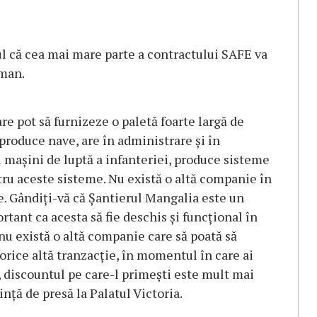
tul că cea mai mare parte a contractului SAFE va
rman.
re pot să furnizeze o paletă foarte largă de
produce nave, are în administrare şi în
i maşini de luptă a infanteriei, produce sisteme
ru aceste sisteme. Nu există o altă companie în
e. Gândiţi-vă că Şantierul Mangalia este un
rtant ca acesta să fie deschis şi funcţional în
nu există o altă companie care să poată să
 orice altă tranzacţie, în momentul în care ai
 discountul pe care-l primeşti este mult mai
inţă de presă la Palatul Victoria.