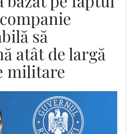
 bazat pe faptul
a companie
bilă să
ă atât de largă
 militare