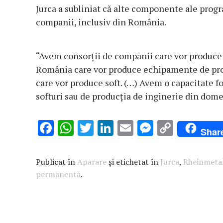
Jurca a subliniat că alte componente ale progr
companii, inclusiv din România.
“Avem consorţii de companii care vor produce
România care vor produce echipamente de prot
care vor produce soft. (…) Avem o capacitate f
softuri sau de producţia de inginerie din domen
F
W
T
Li
E
M
C
Shar
ac
h
w
n
m
es
o
e
at
it
k
ai
se
p
Publicat în
Aparare
și etichetat în
Jurca
,
Rheinmetal
b
s
te
e
l
n
y
permanentă
.
o
A
r
dI
g
Li
o
p
n
er
n