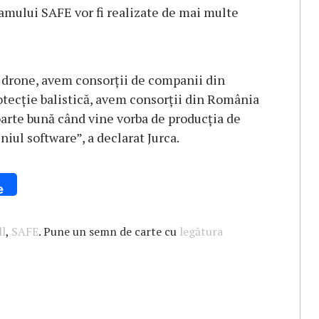
amului SAFE vor fi realizate de mai multe
 drone, avem consorţii de companii din
ecţie balistică, avem consorţii din România
oarte bună când vine vorba de producţia de
iul software”, a declarat Jurca.
e
l
,
SAFE
. Pune un semn de carte cu
legătura