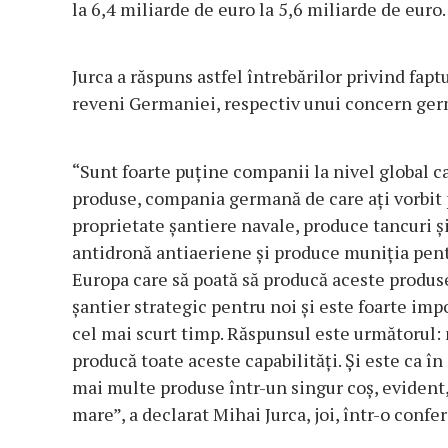
la 6,4 miliarde de euro la 5,6 miliarde de euro.
Jurca a răspuns astfel întrebărilor privind fap
reveni Germaniei, respectiv unui concern ge
“Sunt foarte puţine companii la nivel global ca
produse, compania germană de care aţi vorbit 
proprietate şantiere navale, produce tancuri ş
antidronă antiaeriene şi produce muniţia pent
Europa care să poată să producă aceste produs
şantier strategic pentru noi şi este foarte impo
cel mai scurt timp. Răspunsul este următorul: 
producă toate aceste capabilităţi. Şi este ca în
mai multe produse într-un singur coş, evident,
mare”, a declarat Mihai Jurca, joi, într-o confer