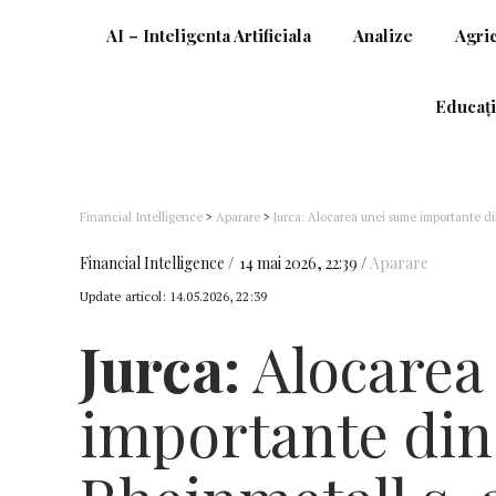
AI – Inteligenta Artificiala
Analize
Agri
Educați
Financial Intelligence
>
Aparare
>
Jurca: Alocarea unei sume importante di
companie europeană capabilă să furnizeze o gamă atât de largă de echipa
Financial Intelligence
14 mai 2026, 22:39
Aparare
Update articol:
14.05.2026, 22:39
Jurca:
Alocarea
importante di