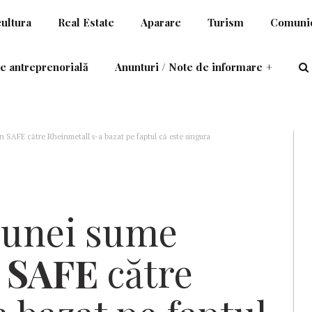
cultura
Real Estate
Aparare
Turism
Comunic
e antreprenorială
Anunturi / Note de informare
+
n SAFE către Rheinmetall s-a bazat pe faptul că este singura
mente militare
 unei sume
n
SAFE
către