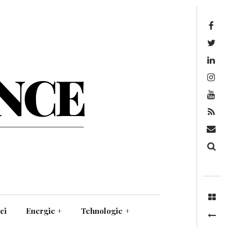
Facebook
Twitter
Linkedin
Instagram
Youtube
Feed
Mail
Căutare
ci
Energie
+
Tehnologie
+