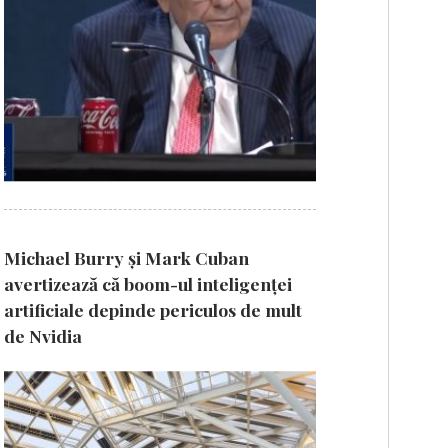
Michael Burry și Mark Cuban
avertizează că boom-ul inteligenței
artificiale depinde periculos de mult
de Nvidia