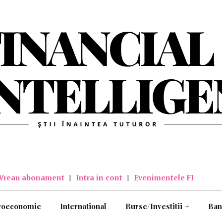
Vreau abonament
|
Intra in cont
|
Evenimentele FI
roeconomie
International
Burse/Investitii
+
Ban