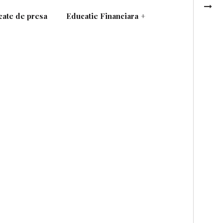
ate de presa
Educatie Financiara
+