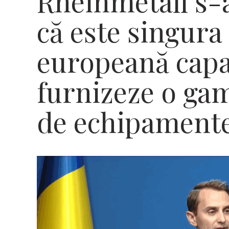
Rheinmetall s-a
că este singur
europeană capa
furnizeze o gam
de echipamente