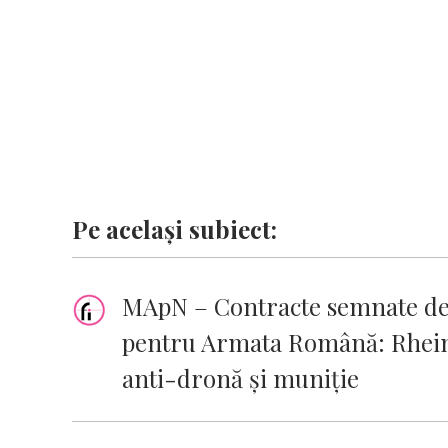
k
p
k
Pe același subiect:
MApN – Contracte semnate de 
pentru Armata Română: Rheinm
anti-dronă și muniție