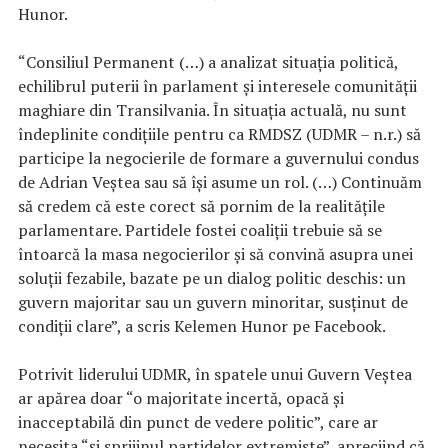
Hunor.
“Consiliul Permanent (…) a analizat situaţia politică,
echilibrul puterii în parlament şi interesele comunităţii
maghiare din Transilvania. În situaţia actuală, nu sunt
îndeplinite condiţiile pentru ca RMDSZ (UDMR – n.r.) să
participe la negocierile de formare a guvernului condus
de Adrian Veştea sau să îşi asume un rol. (…) Continuăm
să credem că este corect să pornim de la realităţile
parlamentare. Partidele fostei coaliţii trebuie să se
întoarcă la masa negocierilor şi să convină asupra unei
soluţii fezabile, bazate pe un dialog politic deschis: un
guvern majoritar sau un guvern minoritar, susţinut de
condiţii clare”, a scris Kelemen Hunor pe Facebook.
Potrivit liderului UDMR, în spatele unui Guvern Veştea
ar apărea doar “o majoritate incertă, opacă şi
inacceptabilă din punct de vedere politic”, care ar
necesita “şi sprijinul partidelor extremiste”, apreciind că