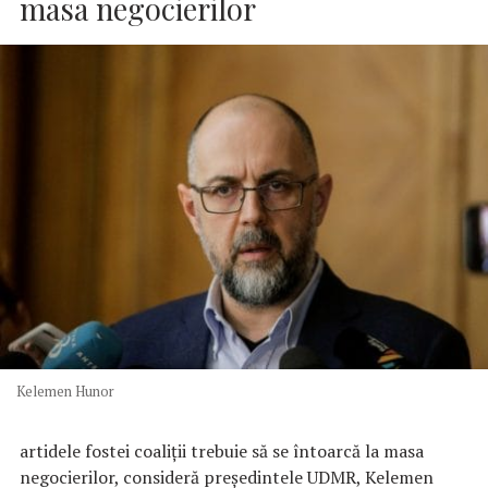
masa negocierilor
Kelemen Hunor
artidele fostei coaliţii trebuie să se întoarcă la masa
negocierilor, consideră preşedintele UDMR, Kelemen