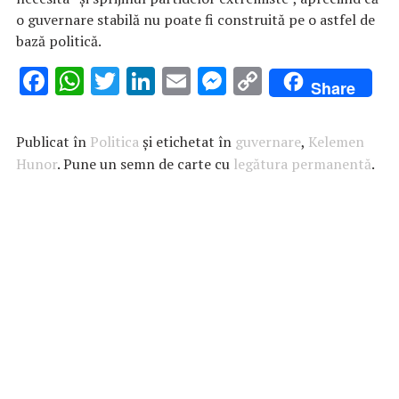
o guvernare stabilă nu poate fi construită pe o astfel de
bază politică.
F
W
T
Li
E
M
C
Share
ac
h
w
n
m
es
o
e
at
it
k
ai
se
p
Publicat în
Politica
și etichetat în
guvernare
,
Kelemen
b
s
te
e
l
n
y
Hunor
. Pune un semn de carte cu
legătura permanentă
.
o
A
r
dI
g
Li
o
p
n
er
n
k
p
k