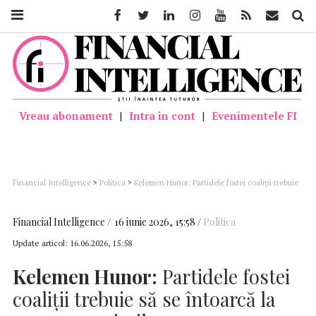
Facebook
Twitter
Linkedin
Instagram
Youtube
Feed
Mail
Căutar
Vreau abonament
|
Intra in cont
|
Evenimentele FI
Financial Intelligence
>
Politica
>
Kelemen Hunor: Partidele fostei coaliţii trebuie
să se întoarcă la masa negocierilor
Financial Intelligence
16 iunie 2026, 15:58
Politica
Update articol:
16.06.2026, 15:58
Kelemen Hunor:
Partidele fostei
coaliţii trebuie să se întoarcă la