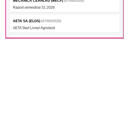
MECANICA CEAHLAU (MECF)
(07/08/2026)
Raport semestrial S1 2026
AETA SA (ELGS)
(07/08/2026)
AETA Start Livrari Agroland
INTERCAPITAL BET-TRN UCITS ETF (ICBETNETF)
(07/08/2026)
VAN la data 06.08.2026
INTERCAPITAL CROBEX10TR UCITS ETF (ICCROETF)
(07/08/2026)
VAN la data 06.08.2026