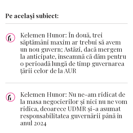
Pe același subiect:
Kelemen Hunor: În două, trei
săptămâni maxim ar trebui să avem
un nou guvern; Astăzi, dacă mergem
la anticipate, înseamnă că dăm pentru
o perioadă lungă de timp guvernarea
ţării celor de la AUR
Kelemen Hunor: Nu ne-am ridicat de
la masa negocierilor și nici nu ne vom
ridica, deoarece UDMR și-a asumat
responsabilitatea guvernării până în
anul 2024