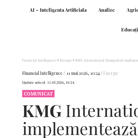
AI – Inteligenta Artificiala
Analize
Agri
Educați
Financial Intelligence
>
Energie
>
KMG International (Rompetrol) implemen
vizează dezvoltarea rețelei naționale de stații de încărcare electrică
Financial Intelligence
11 mai 2026, 10:24
Energie
Update articol:
11.05.2026, 10:24
COMUNICAT
KMG
Internati
implementează