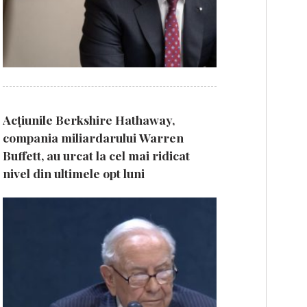
Acțiunile Berkshire Hathaway,
compania miliardarului Warren
Buffett, au urcat la cel mai ridicat
nivel din ultimele opt luni