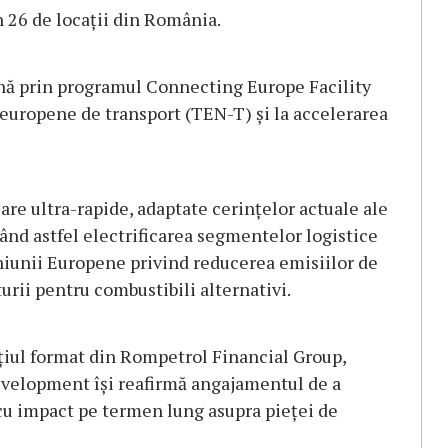
n 26 de locații din România.
nă prin programul Connecting Europe Facility
seuropene de transport (TEN-T) și la accelerarea
care ultra-rapide, adaptate cerințelor actuale ale
itând astfel electrificarea segmentelor logistice
Uniunii Europene privind reducerea emisiilor de
turii pentru combustibili alternativi.
țiul format din Rompetrol Financial Group,
elopment își reafirmă angajamentul de a
cu impact pe termen lung asupra pieței de