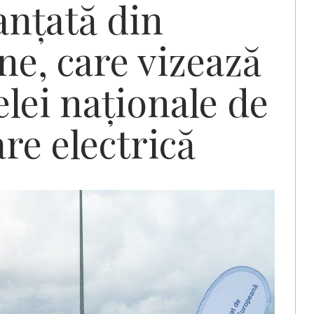
anțată din
e, care vizează
elei naționale de
are electrică