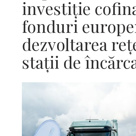
investiție cofin
fonduri europen
dezvoltarea reț
stații de încărc