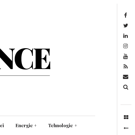
Facebook
Twitter
Linkedin
Instagram
Youtube
Feed
Mail
Căutare
ci
Energie
+
Tehnologie
+