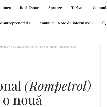
cultura
Real Estate
Aparare
Turism
Comunic
e antreprenorială
Anunturi / Note de informare
+
tează o nouă investiție cofinanțată din fonduri europene, care
onal
(Rompetrol)
 o nouă