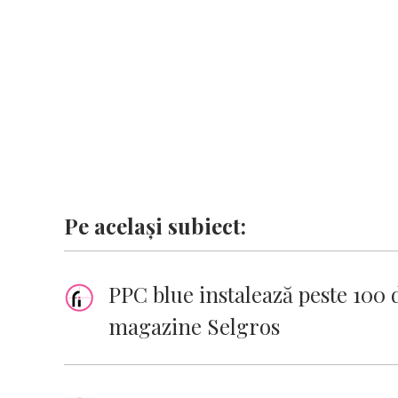
o
p
n
er
n
k
p
k
Pe același subiect:
PPC blue instalează peste 100 
magazine Selgros