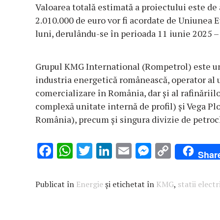
Valoarea totală estimată a proiectului este de
2.010.000 de euro vor fi acordate de Uniunea E
luni, derulându-se în perioada 11 iunie 2025 
Grupul KMG International (Rompetrol) este unu
industria energetică românească, operator al u
comercializare în România, dar și al rafinării
complexă unitate internă de profil) și Vega Pl
România), precum și singura divizie de petroc
F
W
T
Li
E
M
C
Shar
ac
h
w
n
m
es
o
e
at
it
k
ai
se
p
Publicat în
Energie
și etichetat în
KMG
,
statii electr
b
s
te
e
l
n
y
o
A
r
dI
g
Li