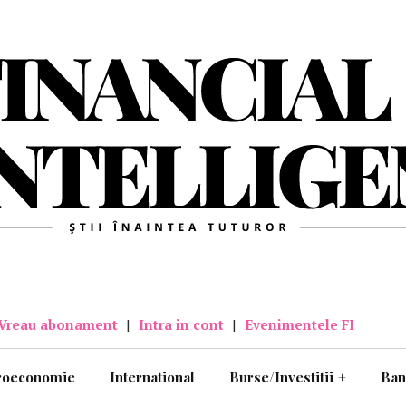
Vreau abonament
|
Intra in cont
|
Evenimentele FI
roeconomie
International
Burse/Investitii
+
Ban