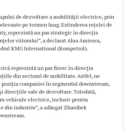
upului de dezvoltare a mobilității electrice, prin
relevante pe termen lung. Extinderea rețelei de
y, reprezintă un pas strategic în direcția
nțelor viitorului”, a declarat Alua Amirova,
cadrul KMG International (Rompetrol).
rică reprezintă un pas firesc în direcția
luțiile din sectorul de mobilitate. Astfel, ne
ăm poziția companiei în segmentul downstream,
și direcțiile sale de dezvoltare. Totodată,
u vehicule electrice, inclusiv pentru
le din industrie”, a adăugat Zhanibek
ownstream.