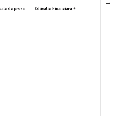
ate de presa
Educatie Financiara
+