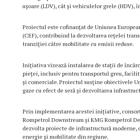
ușoare (LDV), cât și vehiculelor grele (HDV), î
Proiectul este cofinanțat de Uniunea Europea
(CEF), contribuind la dezvoltarea rețelei tran
tranziției către mobilitate cu emisii reduse.
Inițiativa vizează instalarea de stații de încăr
pieței, inclusiv pentru transportul greu, facil
și comerciale. Proiectul susține obiectivele 
gaze cu efect de seră și dezvoltarea infrastruc
Prin implementarea acestei inițiative, consor
Rompetrol Downstream și KMG Rompetrol Dev
dezvolta proiecte de infrastructură moderne, 
energie și mobilitate din regiune.