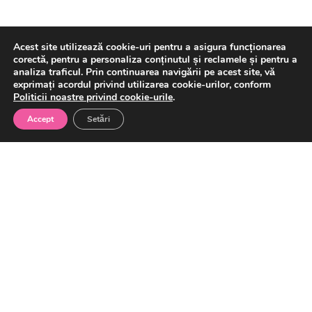
Acest site utilizează cookie-uri pentru a asigura funcționarea
corectă, pentru a personaliza conținutul și reclamele și pentru a
analiza traficul. Prin continuarea navigării pe acest site, vă
Interviu Ömer Tetik, Director General, Banca
exprimați acordul privind utilizarea cookie-urilor, conform
Politicii noastre privind cookie-urile
.
Transilvania: Capitalul care nu apare direct în
bilanț: educația financiară
Accept
Setări