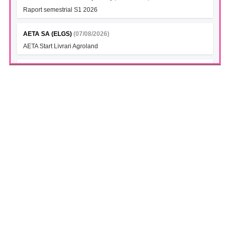
Raport semestrial S1 2026
AETA SA (ELGS)
(07/08/2026)
AETA Start Livrari Agroland
INTERCAPITAL BET-TRN UCITS ETF (ICBETNETF)
(07/08/2026)
VAN la data 06.08.2026
INTERCAPITAL CROBEX10TR UCITS ETF (ICCROETF)
(07/08/2026)
VAN la data 06.08.2026