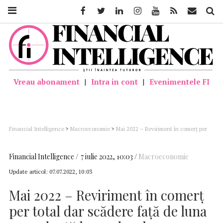
Facebook
Twitter
Linkedin
Instagram
Youtube
Feed
Mail
Căutar
Vreau abonament
|
Intra in cont
|
Evenimentele FI
Financial Intelligence
>
Macroeconomie
>
Mai 2022 – Reviriment în comerț per
total dar scădere față de luna precedentă la produsele alimentare
Financial Intelligence
7 iulie 2022, 10:03
Macroeconomie
Update articol:
07.07.2022, 10:03
Mai 2022 – Reviriment în comerț
per total dar scădere față de luna