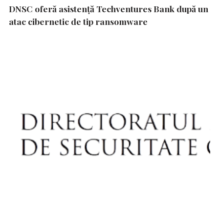
DNSC oferă asistență Techventures Bank după un
atac cibernetic de tip ransomware