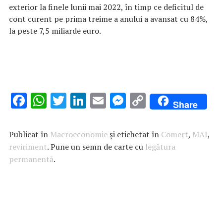
exterior la finele lunii mai 2022, în timp ce deficitul de
cont curent pe prima treime a anului a avansat cu 84%,
la peste 7,5 miliarde euro.
F
W
T
Li
E
M
C
Share
ac
h
w
n
m
es
o
e
at
it
k
ai
se
p
Publicat în
Macroeconomie
și etichetat în
Comert
,
MAI
,
b
s
te
e
l
n
y
reviriment
. Pune un semn de carte cu
legătura
permanentă
o
A
.
r
dI
g
Li
o
p
n
er
n
k
p
k