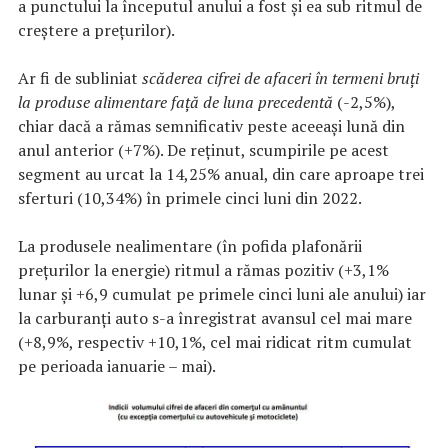
a punctului la începutul anului a fost și ea sub ritmul de
creștere a prețurilor).
Ar fi de subliniat
scăderea
cifrei de afaceri în termeni bruți
la produse alimentare
față de luna precedentă
(-2,5%),
chiar dacă a rămas semnificativ peste aceeași lună din
anul anterior (+7%). De reținut, scumpirile pe acest
segment au urcat la 14,25% anual, din care aproape trei
sferturi (10,34%) în primele cinci luni din 2022.
La produsele nealimentare (în pofida plafonării
prețurilor la energie) ritmul a rămas pozitiv (+3,1%
lunar și +6,9 cumulat pe primele cinci luni ale anului) iar
la carburanți auto s-a înregistrat avansul cel mai mare
(+8,9%, respectiv +10,1%, cel mai ridicat ritm cumulat
pe perioada ianuarie – mai).