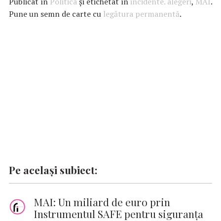
Publicat în
Politica
și etichetat în
incidente. alegeri
,
MAI
.
b
s
te
e
l
n
y
Pune un semn de carte cu
legătura permanentă
.
o
A
r
dI
g
Li
o
p
n
er
n
k
p
k
Pe același subiect:
MAI: Un miliard de euro prin
Instrumentul SAFE pentru siguranța