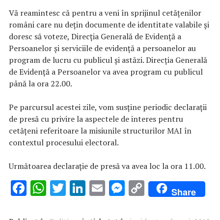
Vă reamintesc că pentru a veni în sprijinul cetățenilor
români care nu dețin documente de identitate valabile și
doresc să voteze, Direcția Generală de Evidență a
Persoanelor și serviciile de evidență a persoanelor au
program de lucru cu publicul și astăzi. Direcția Generală
de Evidență a Persoanelor va avea program cu publicul
până la ora 22.00.
Pe parcursul acestei zile, vom susține periodic declarații
de presă cu privire la aspectele de interes pentru
cetățeni referitoare la misiunile structurilor MAI în
contextul procesului electoral.
Următoarea declarație de presă va avea loc la ora 11.00.
F
W
T
Li
E
M
C
Share
ac
h
w
n
m
es
o
e
at
it
k
ai
se
p