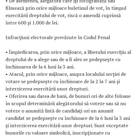
• De asemenea, alegătorii care își fotografiază sau
filmează prin orice mijloace buletinul de vot, în timpul
exercitării dreptului de vot, riscă o amendă cuprinsă
între 600 și 1.000 de lei.
Infracțiuni electorale prevăzute în Codul Penal
• Împiedicarea, prin orice mijloace, a liberului exerciţiu al
dreptului de a alege sau de a fi ales se pedepseşte cu
închisoarea de la 6 luni la 3 ani.
• Atacul, prin orice mijloace, asupra localului secţiei de
votare se pedepseşte cu închisoare de la 2 la 7 ani şi
interzicerea exercitării unor drepturi.
• Oferirea sau darea de bani, de bunuri ori de alte foloase
în scopul determinării alegătorului să voteze sau să nu
voteze o anumită listă de candidaţi ori un anumit
candidat se pedepseşte cu închisoare de la 6 luni la 3 ani
şi interzicerea exercitării unor drepturi. Sunt exceptate
bunurile cu valoare simbolică, inscripționate cu