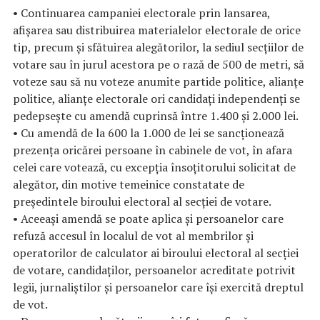
• Continuarea campaniei electorale prin lansarea,
afișarea sau distribuirea materialelor electorale de orice
tip, precum și sfătuirea alegătorilor, la sediul secțiilor de
votare sau în jurul acestora pe o rază de 500 de metri, să
voteze sau să nu voteze anumite partide politice, alianțe
politice, alianțe electorale ori candidați independenți se
pedepsește cu amendă cuprinsă între 1.400 și 2.000 lei.
• Cu amendă de la 600 la 1.000 de lei se sancționează
prezența oricărei persoane în cabinele de vot, în afara
celei care votează, cu excepția însoțitorului solicitat de
alegător, din motive temeinice constatate de
președintele biroului electoral al secției de votare.
• Aceeași amendă se poate aplica și persoanelor care
refuză accesul în localul de vot al membrilor și
operatorilor de calculator ai biroului electoral al secției
de votare, candidaților, persoanelor acreditate potrivit
legii, jurnaliștilor și persoanelor care își exercită dreptul
de vot.