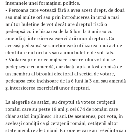
însemnele unei formațiuni politice.
• Persoana care votează fără a avea acest drept, de două
sau mai multe ori sau prin introducerea în urnă a mai
multor buletine de vot decât are dreptul riscă o
pedeapsă cu închisoarea de la 6 luni la 3 ani sau cu
amendă şi interzicerea exercitării unor drepturi. Cu
aceeaşi pedeapsă se sancţionează utilizarea unui act de
identitate nul ori fals sau a unui buletin de vot fals.
• Violarea prin orice mijloace a secretului votului se
pedepseşte cu amendă, dar dacă fapta a fost comisă de
un membru al biroului electoral al secţiei de votare,
pedeapsa este închisoare de la 6 luni la 3 ani sau amendă
şi interzicerea exercitării unor drepturi.
La alegerile de astăzi, au dreptul să voteze cetăţenii
români care au peste 18 ani și cei 674 de români care
chiar astăzi împlinesc 18 ani. De asemenea, pot vota, în
aceleași condiții ca și cetățenii români, cetățenii altor
state membre ale Uniunii Europene care au reşedinţa sau