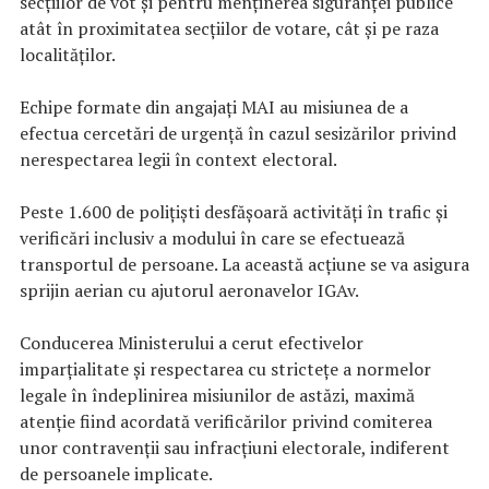
secțiilor de vot și pentru menținerea siguranței publice
atât în proximitatea secțiilor de votare, cât și pe raza
localităților.
Echipe formate din angajați MAI au misiunea de a
efectua cercetări de urgență în cazul sesizărilor privind
nerespectarea legii în context electoral.
Peste 1.600 de polițiști desfășoară activități în trafic și
verificări inclusiv a modului în care se efectuează
transportul de persoane. La această acțiune se va asigura
sprijin aerian cu ajutorul aeronavelor IGAv.
Conducerea Ministerului a cerut efectivelor
imparțialitate și respectarea cu strictețe a normelor
legale în îndeplinirea misiunilor de astăzi, maximă
atenție fiind acordată verificărilor privind comiterea
unor contravenții sau infracțiuni electorale, indiferent
de persoanele implicate.