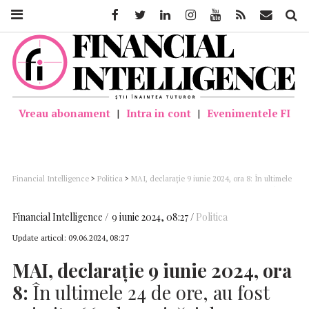
Facebook
Twitter
Linkedin
Instagram
Youtube
Feed
Mail
Căutar
Vreau abonament
|
Intra in cont
|
Evenimentele FI
Financial Intelligence
>
Politica
>
MAI, declarație 9 iunie 2024, ora 8: În ultimele
24 de ore, au fost primite 665 de sesizări de incidente electorale, 14% fiind în curs
de verificare
Financial Intelligence
9 iunie 2024, 08:27
Politica
Update articol:
09.06.2024, 08:27
MAI, declarație 9 iunie 2024, ora
8:
În ultimele 24 de ore, au fost