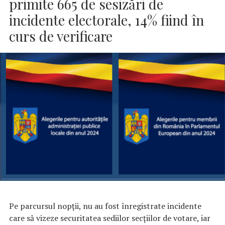
primite 665 de sesizări de
incidente electorale, 14% fiind în
curs de verificare
Pe parcursul nopții, nu au fost înregistrate incidente
care să vizeze securitatea sediilor secțiilor de votare, iar