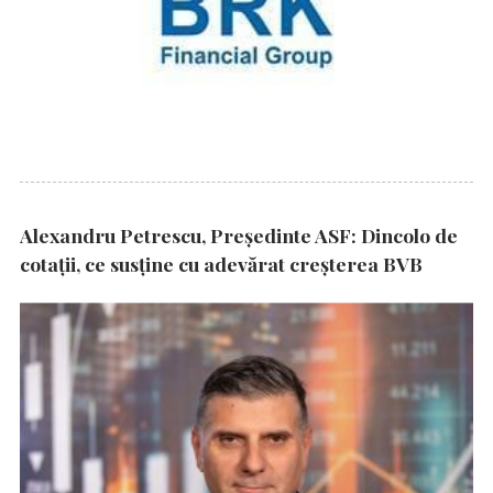
Alexandru Petrescu, Președinte ASF: Dincolo de
cotații, ce susține cu adevărat creșterea BVB