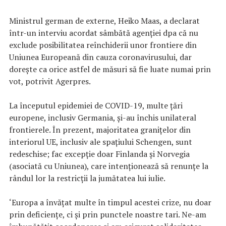
Ministrul german de externe, Heiko Maas, a declarat
într-un interviu acordat sâmbătă agenţiei dpa că nu
exclude posibilitatea reînchiderii unor frontiere din
Uniunea Europeană din cauza coronavirusului, dar
doreşte ca orice astfel de măsuri să fie luate numai prin
vot, potrivit Agerpres.
La începutul epidemiei de COVID-19, multe ţări
europene, inclusiv Germania, şi-au închis unilateral
frontierele. În prezent, majoritatea graniţelor din
interiorul UE, inclusiv ale spaţiului Schengen, sunt
redeschise; fac excepţie doar Finlanda şi Norvegia
(asociată cu Uniunea), care intenţionează să renunţe la
rândul lor la restricţii la jumătatea lui iulie.
‘Europa a învăţat multe în timpul acestei crize, nu doar
prin deficienţe, ci şi prin punctele noastre tari. Ne-am