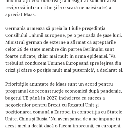
îmbunătăţit coordonarea şi am asigurat solidaritatea
reciprocă într-un ritm şi la o scară nemaivăzute’, a
apreciat Maas.
Germania urmează să preia la 1 iulie preşedinţia
Consiliului Uniunii Europene, pe o perioadă de şase luni.
Ministrul german de externe a afirmat că aşteptările
celor 26 de state membre din partea Berlinului sunt
foarte ridicate, chiar mai mult în urma epidemiei. ‘Va
trebui să conducem Uniunea Europeană spre ieşirea din
criză şi către o poziţie mult mai puternică’, a declarat el.
Priorităţile anunţate de Maas sunt un acord pentru
programul de reconstrucţie economică după pandemie,
bugetul UE până în 2027, încheierea cu succes a
negocierilor pentru Brexit cu Regatul Unit şi
poziţionarea comună a Europei în competiţia cu Statele
Unite, China şi Rusia. ‘Nu avem şansa de a ne impune în
acest mediu decât dacă o facem împreună, ca europeni.