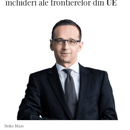
închideri ale frontierelor din
UE
Heiko Maas