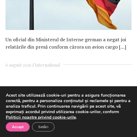
Un oficial din Ministerul de Interne german a negat joi
relatările din presă conform cărora un avion cargo […]
6 august 2026
International
STB: Deschiderea procedurii de
Acest site utilizează cookie-uri pentru a asigura funcționarea
corectă, pentru a personaliza conținutul și reclamele și pentru a
insolvenţă urmează să fie
analiza traficul. Prin continuarea navigării pe acest site, vă
analizată şi dispusă de
exprimați acordul privind utilizarea cookie-urilor, conform
Politicii noastre privind cookie-urile
.
judecătorul-sindic; activitatea
Accept
Setări
de transport public se