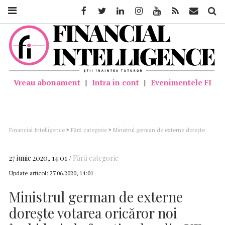
Facebook
Twitter
Linkedin
Instagram
Youtube
Feed
Mail
Căutar
Vreau abonament
|
Intra in cont
|
Evenimentele FI
Financial Intelligence
>
Fără categorie
>
Ministrul german de externe doreşte
votarea oricăror noi închideri ale frontierelor din UE
27 iunie 2020, 14:01
Fără categorie
Update articol:
27.06.2020, 14:01
Ministrul german de externe
doreşte votarea oricăror noi