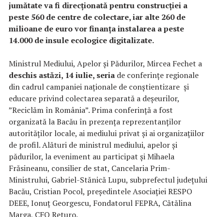
jumătate va fi direcționată pentru construcției a
peste 560 de centre de colectare, iar
a
lte 260 de
milioane de euro vor finanța instalarea a peste
14.000 de insule ecologice digitalizate.
Ministrul Mediului, Apelor și Pădurilor, Mircea Fechet a
deschis astăzi, 14 iulie, seria
de conferințe regionale
din cadrul campaniei naționale de conștientizare și
educare privind colectarea separată a deșeurilor,
”Reciclăm în România”. Prima conferință a fost
organizată la Bacău în prezența reprezentanților
autorităților locale, ai mediului privat și ai organizațiilor
de profil. Alături de ministrul mediului, apelor și
pădurilor, la eveniment au participat și Mihaela
Frăsineanu, consilier de stat, Cancelaria Prim-
Ministrului, Gabriel-Stănică Lupu, subprefectul județului
Bacău, Cristian Pocol, președintele Asociației RESPO
DEEE, Ionuț Georgescu, Fondatorul FEPRA, Cătălina
Marga, CFO Returo.