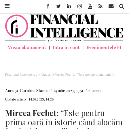
Facebook
Twitter
Linkedin
Instagram
Youtube
Feed
Mail
Căutar
Vreau abonament
|
Intra in cont
|
Evenimentele FI
Financial Intelligence
>
Afaceri
>
Mircea Fechet: “Este pentru prima oară în
istorie când alocăm fonduri de 1,2 miliarde de euro sistemului de management al
deșeurilor din România, prin PNRR”
Ancuţa-Carolina Stanciu
14 iulie 2023, 13:50
Afaceri
Update articol:
14.07.2023, 14:26
Mircea Fechet:
“Este pentru
prima oară în istorie când alocăm