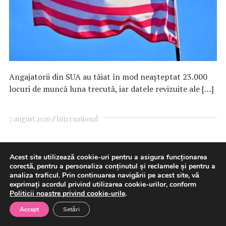
Angajatorii din SUA au tăiat în mod neaşteptat 23.000
locuri de muncă luna trecută, iar datele revizuite ale […]
7 august 2026
International
Acest site utilizează cookie-uri pentru a asigura funcționarea
Guvern: Eliberarea gratuită a
corectă, pentru a personaliza conținutul și reclamele și pentru a
analiza traficul. Prin continuarea navigării pe acest site, vă
primei cărţi electronice de
exprimați acordul privind utilizarea cookie-urilor, conform
Politicii noastre privind cookie-urile
.
identitate din fondurile PNRR,
Accept
Setări
menţinută în 2026