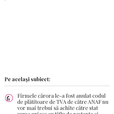
o
A
r
dI
g
Li
o
p
n
er
n
k
p
k
Pe același subiect:
Firmele cărora le-a fost anulat codul
de plătitoare de TVA de către ANAF nu
vor mai trebui să achite către stat
sume uriaşe cu titlu de restanţe şi