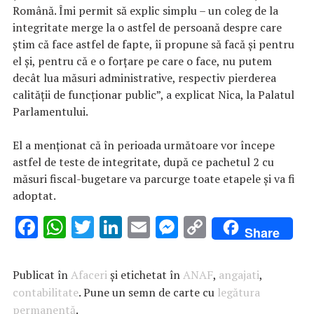
Română. Îmi permit să explic simplu – un coleg de la
integritate merge la o astfel de persoană despre care
ştim că face astfel de fapte, îi propune să facă şi pentru
el şi, pentru că e o forţare pe care o face, nu putem
decât lua măsuri administrative, respectiv pierderea
calităţii de funcţionar public”, a explicat Nica, la Palatul
Parlamentului.
El a menţionat că în perioada următoare vor începe
astfel de teste de integritate, după ce pachetul 2 cu
măsuri fiscal-bugetare va parcurge toate etapele şi va fi
adoptat.
F
W
T
Li
E
M
C
Share
ac
h
w
n
m
es
o
e
at
it
k
ai
se
p
Publicat în
Afaceri
și etichetat în
ANAF
,
angajati
,
b
s
te
e
l
n
y
contabilitate
. Pune un semn de carte cu
legătura
permanentă
.