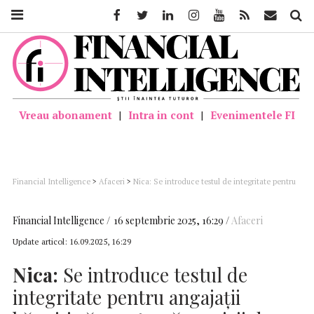
Facebook
Twitter
Linkedin
Instagram
Youtube
Feed
Mail
Căutar
Vreau abonament
|
Intra in cont
|
Evenimentele FI
Financial Intelligence
>
Afaceri
>
Nica: Se introduce testul de integritate pentru
angajaţii bănuiţi că prestează servicii de contabilitate firmelor pe care le
controlează
Financial Intelligence
16 septembrie 2025, 16:29
Afaceri
Update articol:
16.09.2025, 16:29
Nica:
Se introduce testul de
integritate pentru angajaţii