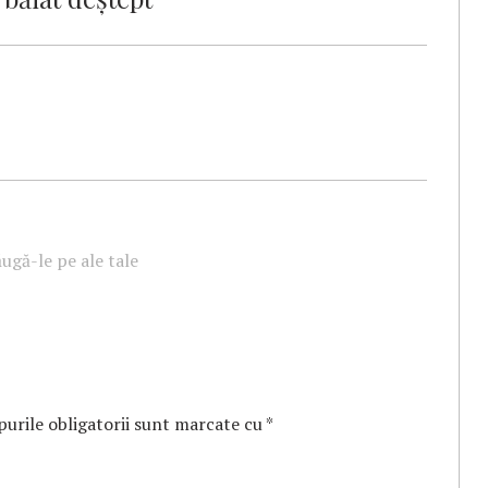
ugă-le pe ale tale
urile obligatorii sunt marcate cu
*