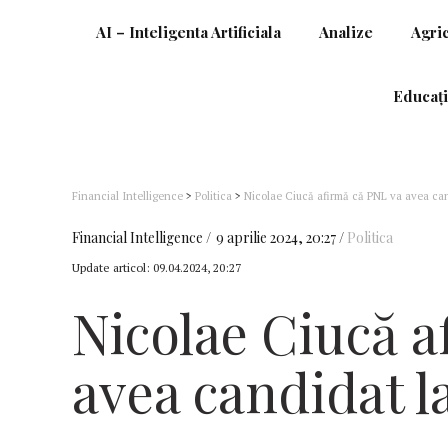
AI – Inteligenta Artificiala
Analize
Agri
Educați
Financial Intelligence
>
Politica
>
Nicolae Ciucă afirmă că PNL va avea can
Financial Intelligence
9 aprilie 2024, 20:27
Politica
Update articol:
09.04.2024, 20:27
Nicolae Ciucă 
avea candidat l