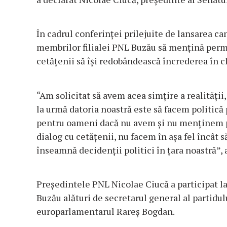
În cadrul conferinţei prilejuite de lansarea c
membrilor filialei PNL Buzău să menţină perma
cetăţenii să îşi redobândească încrederea în cl
“Am solicitat să avem acea simţire a realităţii
la urmă datoria noastră este să facem politic
pentru oameni dacă nu avem şi nu menţinem p
dialog cu cetăţenii, nu facem în aşa fel încât 
înseamnă decidenţii politici în ţara noastră”,
Preşedintele PNL Nicolae Ciucă a participat l
Buzău alături de secretarul general al partidul
europarlamentarul Rareş Bogdan.