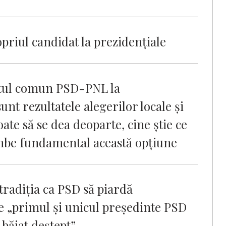
priul candidat la prezidenţiale
atul comun PSD-PNL la
nt rezultatele alegerilor locale şi
te să se dea deoparte, cine ştie ce
imbe fundamental această opţiune
 tradiția ca PSD să piardă
ste „primul și unicul președinte PSD
e băiat deștept”