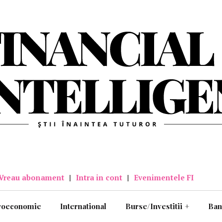
Vreau abonament
|
Intra in cont
|
Evenimentele FI
roeconomie
International
Burse/Investitii
+
Ban