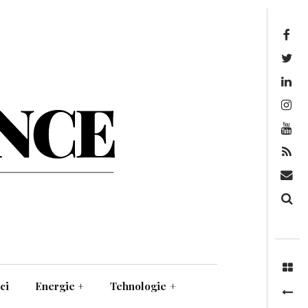
Facebook
Twitter
Linkedin
Instagram
Youtube
Feed
Mail
Căutare
ci
Energie
+
Tehnologie
+