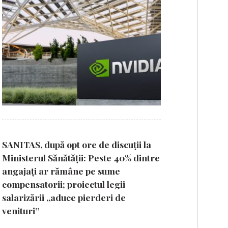
SANITAS, după opt ore de discuții la
Ministerul Sănătății: Peste 40% dintre
angajați ar rămâne pe sume
compensatorii; proiectul legii
salarizării „aduce pierderi de
venituri”