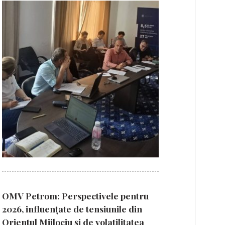
OMV Petrom: Perspectivele pentru
2026, influențate de tensiunile din
Orientul Mijlociu și de volatilitatea