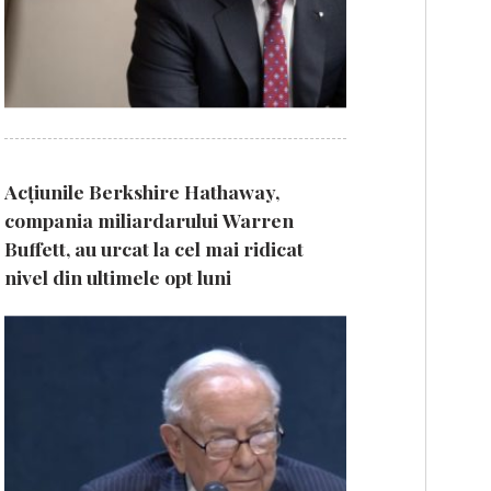
Acțiunile Berkshire Hathaway,
compania miliardarului Warren
Buffett, au urcat la cel mai ridicat
nivel din ultimele opt luni