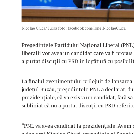
Nicolae Ciucă/ Sursa foto: facebook.com/IonelNicolaeCiuca
Preşedintele Partidului Naţional Liberal (PNL),
liberalii vor avea un candidat care va fi propu
a purtat discuţii cu PSD în legătură cu posibil
La finalul evenimentului prilejuit de lansarea 
judeţul Buzău, preşedintele PNL a declarat, dup
prezidenţiale, că va exista un candidat, fără să
subliniat că nu a purtat discuţii cu PSD refer
“PNL va avea candidat la prezidenţiale. Avem 
a declarat Nicolae Ciucă, preşedinte al Senatul