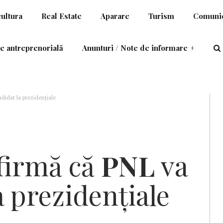
cultura
Real Estate
Aparare
Turism
Comunic
e antreprenorială
Anunturi / Note de informare
+
didat la prezidenţiale
afirmă că
PNL
va
a prezidenţiale