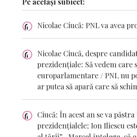
Pe același subiect:
Nicolae Ciucă: PNL va avea pro
Nicolae Ciucă, despre candid
prezidenţiale: Să vedem care su
europarlamentare / PNL nu poa
ar putea să apară care să sch
Ciucă: În acest an se va păstra
prezidențialele; Ion Iliescu e
al țării”, „Marcel înțelege, că 