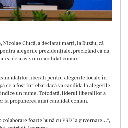
 Nicolae Ciucă, a declarat marţi, la Buzău, că
s pentru alegerile prezidenţiale, precizând că nu
itatea de a avea un candidat comun.
candidaţilor liberali pentru alegerile locale în
ă ce a fost întrebat dacă va candida la alegerile
 indice un nume. Totodată, liderul liberalilor a
itor la propunerea unui candidat comun.
o colaborare foarte bună cu PSD la guvernare…”,
ui, potrivit Agerpres.