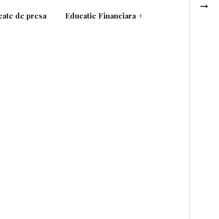
ate de presa
Educatie Financiara
+