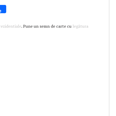
e
rezidentiale
. Pune un semn de carte cu
legătura