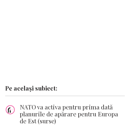
o
A
r
dI
g
Li
o
p
n
er
n
k
p
k
Pe același subiect:
NATO va activa pentru prima dată
planurile de apărare pentru Europa
de Est (surse)