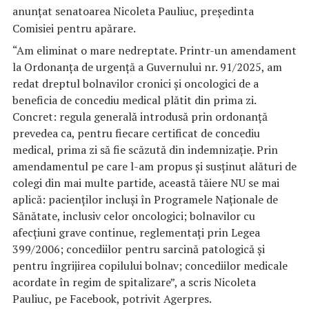
anunţat senatoarea Nicoleta Pauliuc, preşedinta
Comisiei pentru apărare.
“Am eliminat o mare nedreptate. Printr-un amendament
la Ordonanţa de urgenţă a Guvernului nr. 91/2025, am
redat dreptul bolnavilor cronici şi oncologici de a
beneficia de concediu medical plătit din prima zi.
Concret: regula generală introdusă prin ordonanţă
prevedea ca, pentru fiecare certificat de concediu
medical, prima zi să fie scăzută din indemnizaţie. Prin
amendamentul pe care l-am propus şi susţinut alături de
colegi din mai multe partide, această tăiere NU se mai
aplică: pacienţilor incluşi în Programele Naţionale de
Sănătate, inclusiv celor oncologici; bolnavilor cu
afecţiuni grave continue, reglementaţi prin Legea
399/2006; concediilor pentru sarcină patologică şi
pentru îngrijirea copilului bolnav; concediilor medicale
acordate în regim de spitalizare”, a scris Nicoleta
Pauliuc, pe Facebook, potrivit Agerpres.