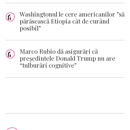
Washingtonul le cere americanilor ”să
părăsească Etiopia cât de curând
posibil”
Marco Rubio dă asigurări că
preşedintele Donald Trump nu are
“tulburări cognitive”