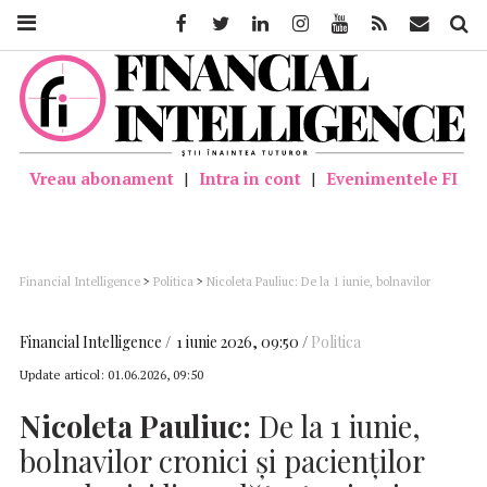
Facebook
Twitter
Linkedin
Instagram
Youtube
Feed
Mail
Căutar
Vreau abonament
|
Intra in cont
|
Evenimentele FI
Financial Intelligence
>
Politica
>
Nicoleta Pauliuc: De la 1 iunie, bolnavilor
cronici şi pacienţilor oncologici li se plăteşte şi prima zi de concediu medical
Financial Intelligence
1 iunie 2026, 09:50
Politica
Update articol:
01.06.2026, 09:50
Nicoleta Pauliuc:
De la 1 iunie,
bolnavilor cronici şi pacienţilor