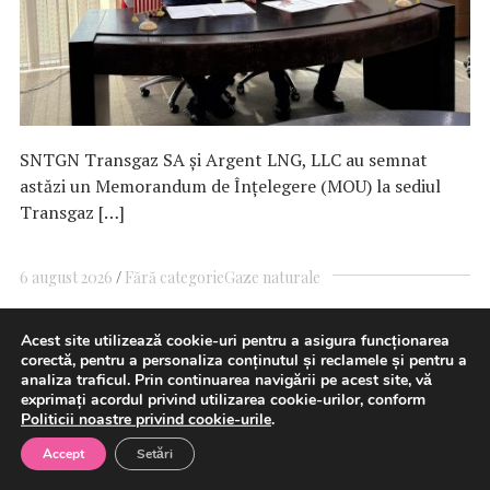
SNTGN Transgaz SA și Argent LNG, LLC au semnat
astăzi un Memorandum de Înțelegere (MOU) la sediul
Transgaz […]
6 august 2026
Fără categorie
Gaze naturale
Acest site utilizează cookie-uri pentru a asigura funcționarea
corectă, pentru a personaliza conținutul și reclamele și pentru a
Oana Țoiu a discutat cu
analiza traficul. Prin continuarea navigării pe acest site, vă
exprimați acordul privind utilizarea cookie-urilor, conform
omologul din Kazahstan despre
Politicii noastre privind cookie-urile
.
reluarea exporturilor de petrol
Accept
Setări