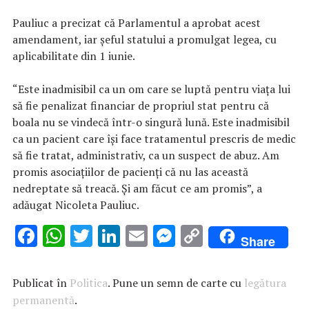
Pauliuc a precizat că Parlamentul a aprobat acest
amendament, iar şeful statului a promulgat legea, cu
aplicabilitate din 1 iunie.
“Este inadmisibil ca un om care se luptă pentru viaţa lui
să fie penalizat financiar de propriul stat pentru că
boala nu se vindecă într-o singură lună. Este inadmisibil
ca un pacient care îşi face tratamentul prescris de medic
să fie tratat, administrativ, ca un suspect de abuz. Am
promis asociaţiilor de pacienţi că nu las această
nedreptate să treacă. Şi am făcut ce am promis”, a
adăugat Nicoleta Pauliuc.
F
W
T
Li
E
M
C
Share
ac
h
w
n
m
es
o
e
at
it
k
ai
se
p
Publicat în
Politica
. Pune un semn de carte cu
legătura
b
s
te
e
l
n
y
permanentă
.