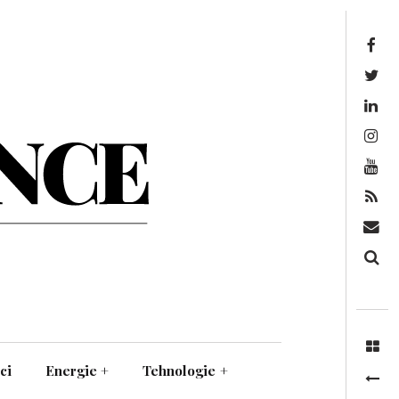
Facebook
Twitter
Linkedin
Instagram
Youtube
Feed
Mail
Căutare
ci
Energie
+
Tehnologie
+