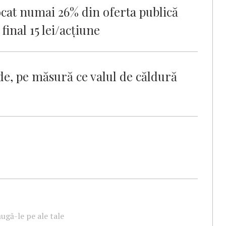
ocat numai 26% din oferta publică
 final 15 lei/acțiune
de, pe măsură ce valul de căldură
ugă-le pe ale tale