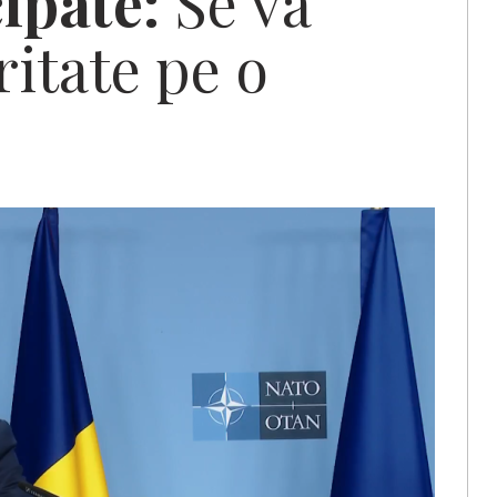
cipate:
Se va
itate pe o