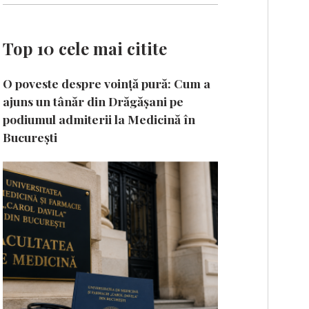
Top 10 cele mai citite
O poveste despre voință pură: Cum a
ajuns un tânăr din Drăgășani pe
podiumul admiterii la Medicină în
București