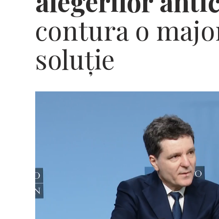
alegerilor anti
contura o major
soluţie