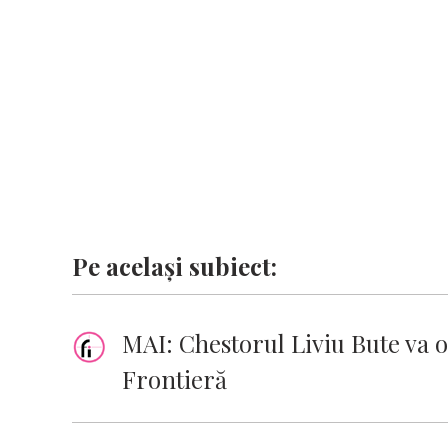
o
p
n
er
n
k
p
k
Pe același subiect:
MAI: Chestorul Liviu Bute va oc
Frontieră