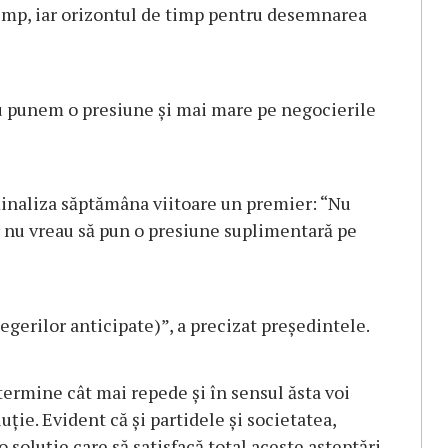
 timp, iar orizontul de timp pentru desemnarea
nu punem o presiune şi mai mare pe negocierile
minaliza săptămâna viitoare un premier: “Nu
r nu vreau să pun o presiune suplimentară pe
egerilor anticipate)”, a precizat preşedintele.
termine cât mai repede şi în sensul ăsta voi
uţie. Evident că şi partidele şi societatea,
o soluţie care să satisfacă total aceste aşteptări,