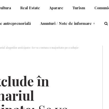
cultura
Real Estate
Aparare
Turism
Comunic
e antreprenorială
Anunturi / Note de informare
+
ul alegerilor anticipate: Se va contura o majoritate pe o soluţie
clude în
nariul