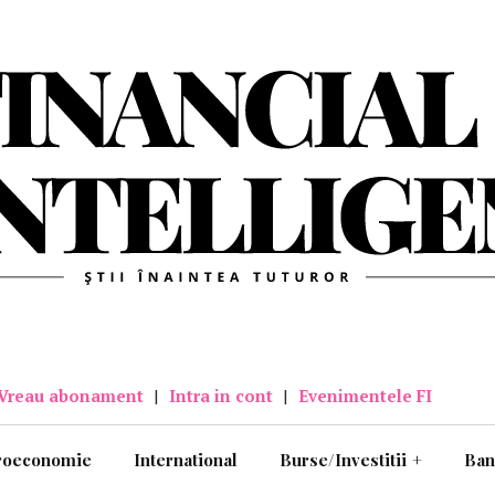
Vreau abonament
|
Intra in cont
|
Evenimentele FI
roeconomie
International
Burse/Investitii
+
Ban