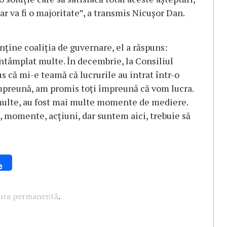
 dar va fi o majoritate”, a transmis Nicuşor Dan.
ţine coaliţia de guvernare, el a răspuns:
întâmplat multe. În decembrie, la Consiliul
 că mi-e teamă că lucrurile au intrat într-o
i împreună, am promis toţi împreună că vom lucra.
multe, au fost mai multe momente de mediere.
, momente, acţiuni, dar suntem aici, trebuie să
e
tura permanentă
.