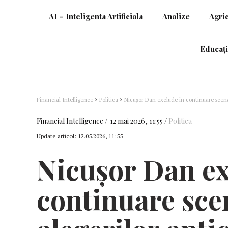
AI – Inteligenta Artificiala
Analize
Agri
Educați
Financial Intelligence
>
Politica
>
Nicuşor Dan exclude în continuare scenari
Financial Intelligence
12 mai 2026, 11:55
Politica
Update articol:
12.05.2026, 11:55
Nicuşor Dan ex
continuare sce