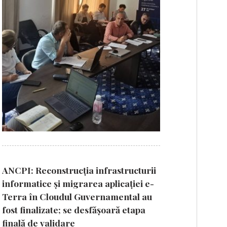
ANCPI: Reconstrucția infrastructurii
informatice și migrarea aplicației e-
Terra în Cloudul Guvernamental au
fost finalizate; se desfășoară etapa
finală de validare