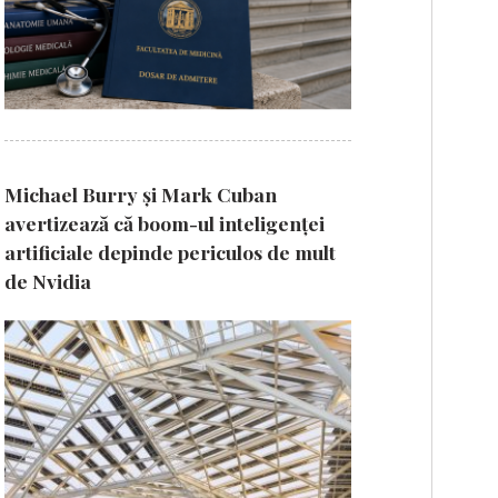
Michael Burry și Mark Cuban
avertizează că boom-ul inteligenței
artificiale depinde periculos de mult
de Nvidia