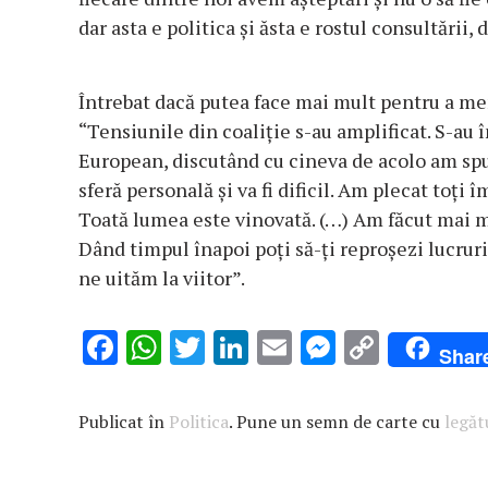
dar asta e politica şi ăsta e rostul consultării,
Întrebat dacă putea face mai mult pentru a men
“Tensiunile din coaliţie s-au amplificat. S-au 
European, discutând cu cineva de acolo am spus
sferă personală şi va fi dificil. Am plecat toţ
Toată lumea este vinovată. (…) Am făcut mai 
Dând timpul înapoi poţi să-ţi reproşezi lucruri
ne uităm la viitor”.
F
W
T
Li
E
M
C
Shar
ac
h
w
n
m
es
o
e
at
it
k
ai
se
p
Publicat în
Politica
. Pune un semn de carte cu
legă
b
s
te
e
l
n
y
o
A
r
dI
g
Li