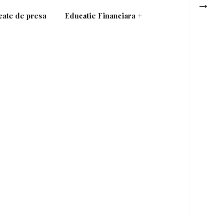
ate de presa
Educatie Financiara
+