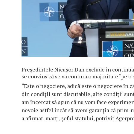
Preşedintele Nicuşor Dan exclude în continuar
se convins că se va contura o majoritate “pe o
“Este o negociere, adică este o negociere în car
din condiţii sunt discutabile, alte condiţii sun
am încercat să spun că nu vom face experimen
nevoie astfel încât să avem garanţia că prim-
a afirmat, marţi, şeful statului, potrivit Agerpre