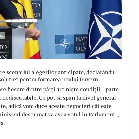
e scenariul alegerilor anticipate, declarându-
 soluţie” pentru formarea noului Guvern.
e fiecare dintre părţi are nişte condiţii – parte
t nediscutabile. Ce pot să spun la nivel general:
te, adică vom duce aceste negocieri cât este
ministrul desemnat va avea votul în Parlament”,
s.