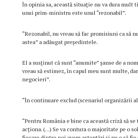
În opinia sa, această situaţie nu va dura mult
unui prim-ministru este unul “rezonabil”.
“Rezonabil, nu vreau să fac promisiuni ca să 
astea” a adăugat preşedintele.
El a susţinut că sunt “anumite” şanse de a no
vreau să estimez, în capul meu sunt multe, da
negocieri”.
“În continuare exclud (scenariul organizării al
“Pentru România e bine ca această criză să se 
acţiona. (…) Se va contura o majoritate pe o sol
fiecare dintre noi avem aşteptări şi nu o să fie 