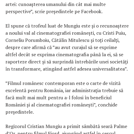
artei: cunoaşterea umanului din cât mai multe
perspective”, scrie preşedintele pe Facebook.
El spune că trofeul luat de Mungiu este şi o recunoaştere
a noului val al cinematografiei româneşti, cu Cristi Puiu,
Corneliu Porumboiu, Cătălin Mitulescu şi toţi ceilalţi,
despre care afirmă că ”au avut curajul să se exprime
altfel decât se exprima cinematografia până la ei, să se
raporteze direct şi să surprindă întrebările unei societăţi
în transformare, atingând astfel adesea universalitatea”.
”Filmul românesc contemporan este o carte de vizită
excelentă pentru România, iar administraţia trebuie să
facă mult mai mult pentru a-l folosi în beneficiul
României şi al cinematografiei româneşti”, conchide
preşedintele.
Regizorul Cristian Mungiu a primit sâmbătă seară Palme
d’Or, pentru filmul Fjord, ajungând astfel în cercul