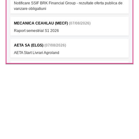
Notificare SSIF BRK Financial Group - rezultate oferta publica de
vanzare obligatiuni
MECANICA CEAHLAU (MECF)
(07/08/2026)
Raport semestrial S1 2026
AETA SA (ELGS)
(07/08/2026)
AETA Start Livrari Agroland
INTERCAPITAL BET-TRN UCITS ETF (ICBETNETF)
(07/08/2026)
VAN la data 06.08.2026
INTERCAPITAL CROBEX10TR UCITS ETF (ICCROETF)
(07/08/2026)
VAN la data 06.08.2026