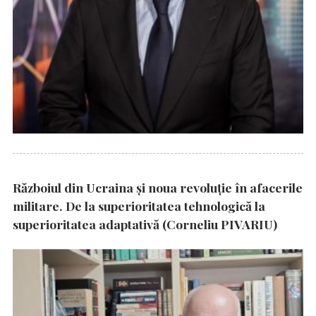
Războiul din Ucraina și noua revoluție în afacerile
militare. De la superioritatea tehnologică la
superioritatea adaptativă (Corneliu PIVARIU)