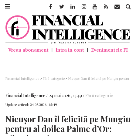
Facebook
Twitter
Linkedin
Instagram
Youtube
Feed
Mail
Căutar
Vreau abonament
|
Intra in cont
|
Evenimentele FI
Financial Intelligence
>
Fără categorie
>
Nicuşor Dan îl felicită pe Mungiu pentru
al doilea Palme d’Or: Filmul românesc contemporan, o carte de vizită excelentă
pentru România; Administraţia trebuie să facă mult mai mult pentru a-l folosi în
beneficiul României şi al cinematografiei româneşti
Financial Intelligence
24 mai 2026, 15:49
Fără categorie
Update articol:
24.05.2026, 15:49
Nicuşor Dan îl felicită pe Mungiu
pentru al doilea Palme d’Or: