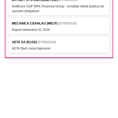
Notificare SSIF BRK Financial Group - rezultate oferta publica de
vanzare obligatiuni
MECANICA CEAHLAU (MECF)
(07/08/2026)
Raport semestrial S1 2026
AETA SA (ELGS)
(07/08/2026)
AETA Start Livrari Agroland
INTERCAPITAL BET-TRN UCITS ETF (ICBETNETF)
(07/08/2026)
VAN la data 06.08.2026
INTERCAPITAL CROBEX10TR UCITS ETF (ICCROETF)
(07/08/2026)
VAN la data 06.08.2026