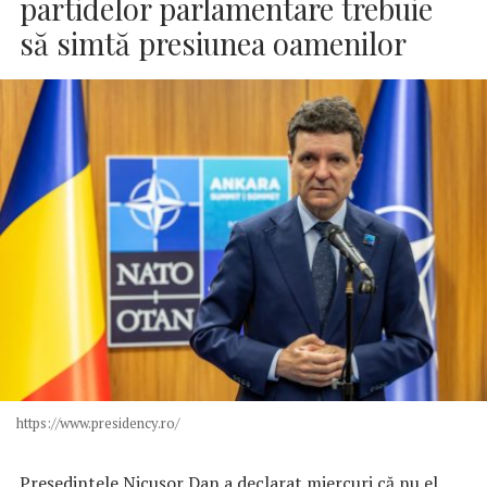
partidelor parlamentare trebuie
să simtă presiunea oamenilor
https://www.presidency.ro/
Preşedintele Nicuşor Dan a declarat miercuri că nu el