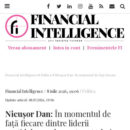
Facebook
Twitter
Linkedin
Instagram
Youtube
Feed
Mail
Căutar
Vreau abonament
|
Intra in cont
|
Evenimentele FI
Financial Intelligence
>
Politica
>
Nicuşor Dan: În momentul de faţă fiecare
dintre liderii partidelor parlamentare trebuie să simtă presiunea oamenilor
Financial Intelligence
8 iulie 2026, 19:06
Politica
Update articol:
08.07.2026, 19:06
Nicuşor Dan:
În momentul de
faţă fiecare dintre liderii