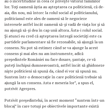
au o incertitudine în ceea ce priveşte viitorul familiilor
lor. Toţi oamenii ăştia au aşteptarea ca politicienii, că de-
aia, din nou, mă întorc la rolul social al politicianului,
politicianul este ales de oameni să le negocieze
interesele astfel încât oamenii să-şi vadă de viaţa lor şi să
nu ajungă să-şi dea în cap unii altora. Ăsta-i rolul social.
Şi atunci eu cred că aşteptarea întregii societăţi este ca
partidele parlamentare să fie rezonabile, să ajungă la un
consens. Nu pot să estimez când se va ajunge la acest
consens şi mai ales nu am instrumente, adică
preşedintele României nu face dosare, şantaje, ce vă
puteţi închipui dumneavoastră, astfel încât să ghidoneze
nişte politicieni să spună da, când ei vor să spună nu.
Suntem într-o democraţie în care politicienii trebuie să
ajungă la un consens. Asta e meseria lor”, a spus el,
potrivit Agerpres.
Potrivit preşedintelui, în acest moment “suntem într-un
blocaj” în care totuşi pe obiectivele importante există