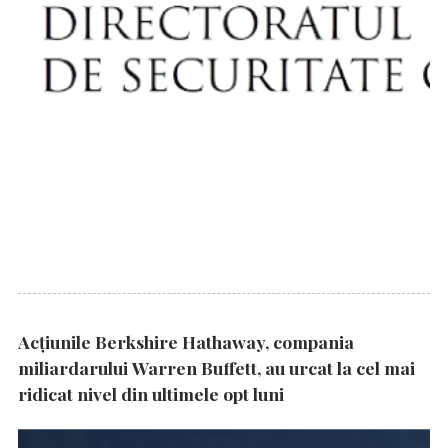
Acțiunile Berkshire Hathaway, compania
miliardarului Warren Buffett, au urcat la cel mai
ridicat nivel din ultimele opt luni