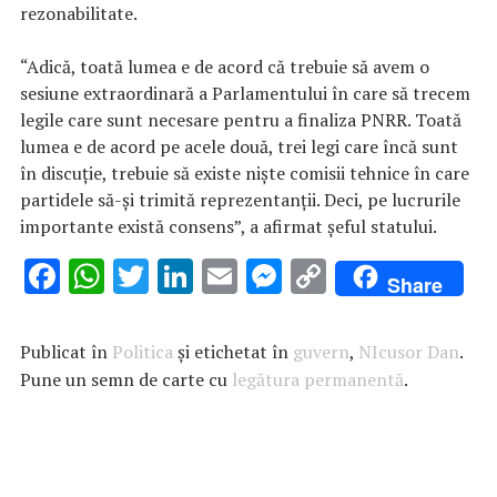
rezonabilitate.
“Adică, toată lumea e de acord că trebuie să avem o
sesiune extraordinară a Parlamentului în care să trecem
legile care sunt necesare pentru a finaliza PNRR. Toată
lumea e de acord pe acele două, trei legi care încă sunt
în discuţie, trebuie să existe nişte comisii tehnice în care
partidele să-şi trimită reprezentanţii. Deci, pe lucrurile
importante există consens”, a afirmat şeful statului.
F
W
T
Li
E
M
C
Share
ac
h
w
n
m
es
o
e
at
it
k
ai
se
p
Publicat în
Politica
și etichetat în
guvern
,
NIcusor Dan
.
b
s
te
e
l
n
y
Pune un semn de carte cu
legătura permanentă
.
o
A
r
dI
g
Li
o
p
n
er
n
k
p
k