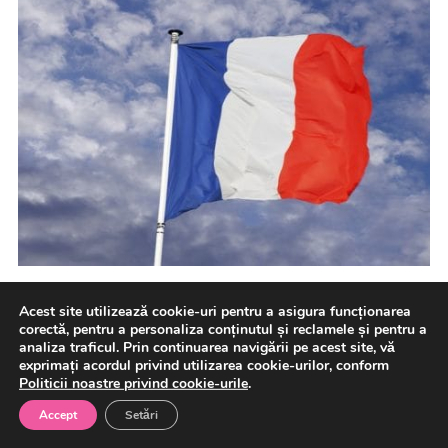
Rata șomajului în Franța a urcat la 8,3% în trimestrul al
Acest site utilizează cookie-uri pentru a asigura funcționarea
doilea din 2026, atingând cel mai ridicat […]
corectă, pentru a personaliza conținutul și reclamele și pentru a
analiza traficul. Prin continuarea navigării pe acest site, vă
exprimați acordul privind utilizarea cookie-urilor, conform
9 august 2026
International
Politicii noastre privind cookie-urile
.
Accept
Setări