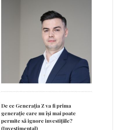
De ce Generația Z va fi prima
generație care nu își mai poate
permite să ignore investițiile?
(Investimental)