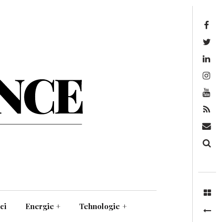
Facebook
Twitter
Linkedin
Instagram
Youtube
Feed
Mail
Căutare
ci
Energie
+
Tehnologie
+