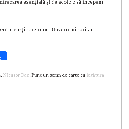
ntrebarea esențială și de acolo o să începem
pentru susținerea unui Guvern minoritar.
e
n
,
NIcusor Dan
. Pune un semn de carte cu
legătura