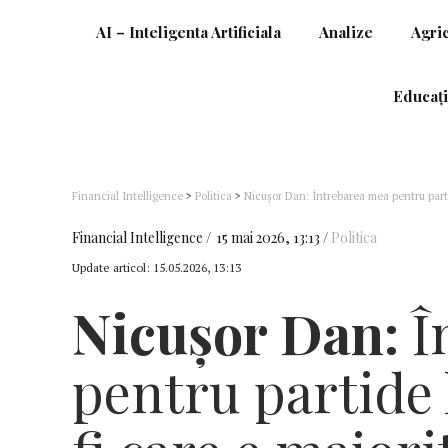
AI – Inteligenta Artificiala
Analize
Agri
Educați
Financial Intelligence
>
Politica
>
Nicușor Dan: Întrebarea mea pentru parti
Guvernului
Financial Intelligence
15 mai 2026, 13:13
Politica
Update articol:
15.05.2026, 13:13
Nicușor Dan:
Î
pentru partide 