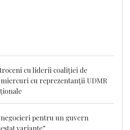
roceni cu liderii coaliţiei de
 miercuri cu reprezentanţii UDMR
aţionale
i negocieri pentru un guvern
testat variante”