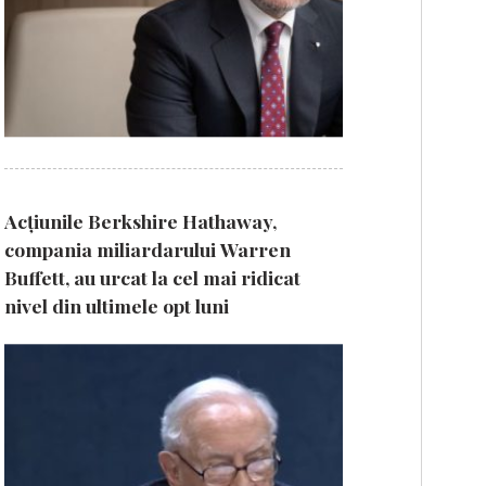
Acțiunile Berkshire Hathaway,
compania miliardarului Warren
Buffett, au urcat la cel mai ridicat
nivel din ultimele opt luni