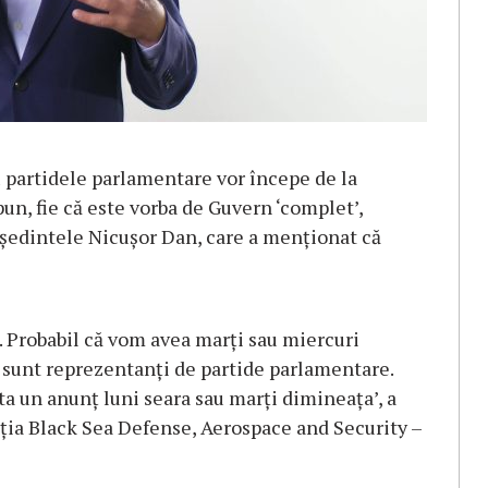
u partidele parlamentare vor începe de la
un, fie că este vorba de Guvern ‘complet’,
reședintele Nicușor Dan, care a menționat că
i. Probabil că vom avea marți sau miercuri
e sunt reprezentanți de partide parlamentare.
a un anunț luni seara sau marți dimineața’, a
ziția Black Sea Defense, Aerospace and Security –