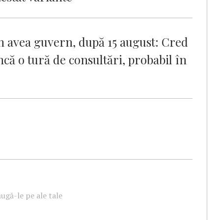
 avea guvern, după 15 august: Cred
încă o tură de consultări, probabil în
ugă-le pe ale tale