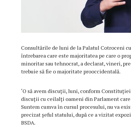
Consultările de luni de la Palatul Cotroceni c
întrebarea care este majoritatea pe care o prop
minoritar sau tehnocrat, a declarat, vineri, p
trebuie să fie o majoritate prooccidentală.
‘O să avem discuții, luni, conform Constituție
discuții cu ceilalți oameni din Parlament car
Suntem cumva în cursul procesului, nu va exist
precizat șeful statului, după ce a vizitat expo
BSDA.