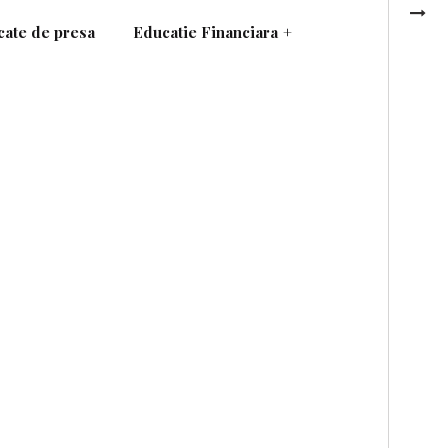
ate de presa
Educatie Financiara
+