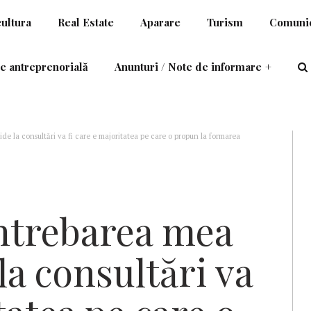
cultura
Real Estate
Aparare
Turism
Comunic
e antreprenorială
Anunturi / Note de informare
+
de la consultări va fi care e majoritatea pe care o propun la formarea
ntrebarea mea
la consultări va