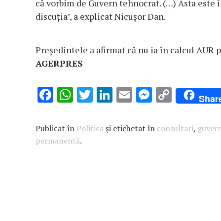
că vorbim de Guvern tehnocrat. (…) Asta este î
discuția’, a explicat Nicușor Dan.
Președintele a afirmat că nu ia în calcul AUR 
AGERPRES
F
W
T
Li
E
M
C
Shar
ac
h
w
n
m
es
o
e
at
it
k
ai
se
p
Publicat în
Politica
și etichetat în
consultari
,
guver
b
s
te
e
l
n
y
permanentă
.
o
A
r
dI
g
Li
o
p
n
er
n
k
p
k