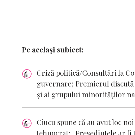
Pe același subiect:
Criză politică/Consultări la Cot
guvernare; Premierul discută
şi ai grupului minorităţilor n
Ciucu spune că au avut loc no
tehnocrat; „Președintele ar fi 