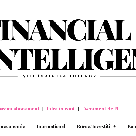
Vreau abonament
|
Intra in cont
|
Evenimentele FI
roeconomie
International
Burse/Investitii
+
Ban