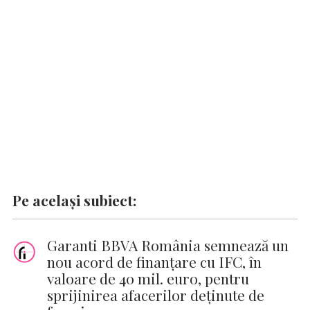
o
A
r
dI
g
Li
o
p
n
er
n
k
p
k
Pe același subiect:
Garanti BBVA România semnează un
nou acord de finanțare cu IFC, în
valoare de 40 mil. euro, pentru
sprijinirea afacerilor deținute de