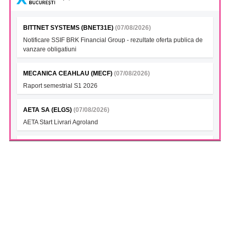
BITTNET SYSTEMS (BNET31E)
(07/08/2026)
Notificare SSIF BRK Financial Group - rezultate oferta publica de
vanzare obligatiuni
MECANICA CEAHLAU (MECF)
(07/08/2026)
Raport semestrial S1 2026
AETA SA (ELGS)
(07/08/2026)
AETA Start Livrari Agroland
INTERCAPITAL BET-TRN UCITS ETF (ICBETNETF)
(07/08/2026)
VAN la data 06.08.2026
INTERCAPITAL CROBEX10TR UCITS ETF (ICCROETF)
(07/08/2026)
VAN la data 06.08.2026