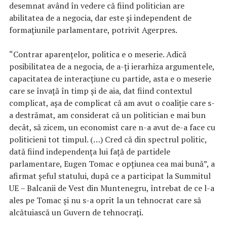
desemnat având în vedere că fiind politician are
abilitatea de a negocia, dar este şi independent de
formaţiunile parlamentare, potrivit Agerpres.
“Contrar aparenţelor, politica e o meserie. Adică
posibilitatea de a negocia, de a-ţi ierarhiza argumentele,
capacitatea de interacţiune cu partide, asta e o meserie
care se învaţă în timp şi de aia, dat fiind contextul
complicat, aşa de complicat că am avut o coaliţie care s-
a destrămat, am considerat că un politician e mai bun
decât, să zicem, un economist care n-a avut de-a face cu
politicieni tot timpul. (…) Cred că din spectrul politic,
dată fiind independenţa lui faţă de partidele
parlamentare, Eugen Tomac e opţiunea cea mai bună”, a
afirmat şeful statului, după ce a participat la Summitul
UE – Balcanii de Vest din Muntenegru, întrebat de ce l-a
ales pe Tomac şi nu s-a oprit la un tehnocrat care să
alcătuiască un Guvern de tehnocraţi.