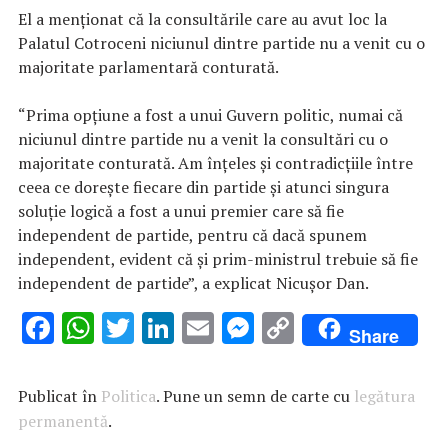
El a menţionat că la consultările care au avut loc la
Palatul Cotroceni niciunul dintre partide nu a venit cu o
majoritate parlamentară conturată.
“Prima opţiune a fost a unui Guvern politic, numai că
niciunul dintre partide nu a venit la consultări cu o
majoritate conturată. Am înţeles şi contradicţiile între
ceea ce doreşte fiecare din partide şi atunci singura
soluţie logică a fost a unui premier care să fie
independent de partide, pentru că dacă spunem
independent, evident că şi prim-ministrul trebuie să fie
independent de partide”, a explicat Nicuşor Dan.
F
W
T
Li
E
M
C
Share
ac
h
w
n
m
es
o
e
at
it
k
ai
se
p
Publicat în
Politica
. Pune un semn de carte cu
legătura
b
s
te
e
l
n
y
permanentă
.