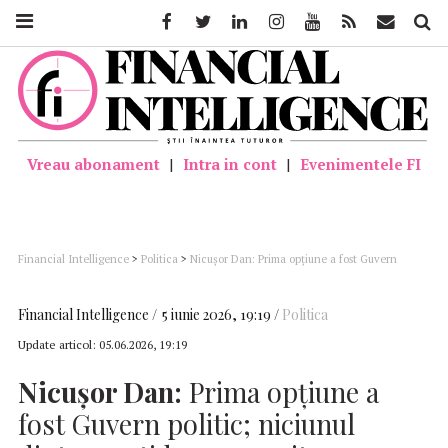
Facebook
Twitter
Linkedin
Instagram
Youtube
Feed
Mail
Căutar
Vreau abonament
|
Intra in cont
|
Evenimentele FI
Financial Intelligence
>
Politica
>
Nicuşor Dan: Prima opţiune a fost Guvern
politic; niciunul dintre partide nu a venit cu o majoritate conturată
Financial Intelligence
5 iunie 2026, 19:19
Politica
Update articol:
05.06.2026, 19:19
Nicuşor Dan:
Prima opţiune a
fost Guvern politic; niciunul