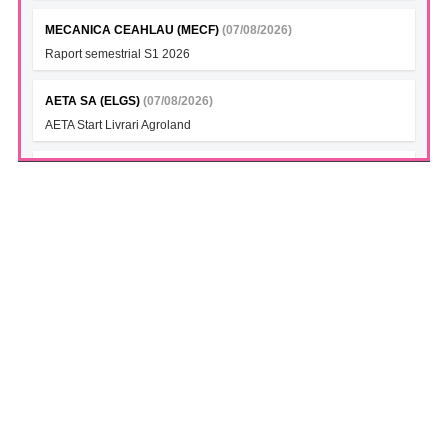
MECANICA CEAHLAU (MECF)
(07/08/2026)
Raport semestrial S1 2026
AETA SA (ELGS)
(07/08/2026)
AETA Start Livrari Agroland
INTERCAPITAL BET-TRN UCITS ETF (ICBETNETF)
(07/08/2026)
VAN la data 06.08.2026
INTERCAPITAL CROBEX10TR UCITS ETF (ICCROETF)
(07/08/2026)
VAN la data 06.08.2026