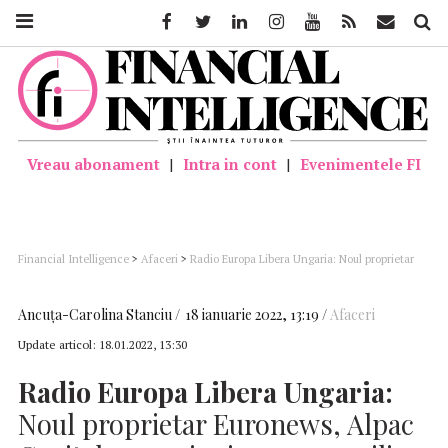
Facebook
Twitter
Linkedin
Instagram
Youtube
Feed
Mail
Căutar
Vreau abonament
|
Intra in cont
|
Evenimentele FI
Financial Intelligence
>
Afaceri
>
Radio Europa Libera Ungaria: Noul proprietar
Euronews, Alpac Capital, conexiuni cu un consilier al premierului ungar Viktor
Orban
Ancuţa-Carolina Stanciu
18 ianuarie 2022, 13:19
Afaceri
Update articol:
18.01.2022, 13:30
Radio Europa Libera Ungaria:
Noul proprietar Euronews, Alpac