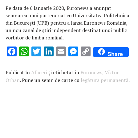
Pe data de 6 ianuarie 2020, Euronews a anunțat
semnarea unui parteneriat cu Universitatea Politehnica
din București (UPB) pentru a lansa Euronews România,
un nou canal de știri independent destinat unui public
vorbitor de limba română.
F
W
T
Li
E
M
C
Share
ac
h
w
n
m
es
o
e
at
it
k
ai
se
p
Publicat în
Afaceri
și etichetat în
Euronews
,
Viktor
b
s
te
e
l
n
y
Orban
. Pune un semn de carte cu
legătura permanentă
.
o
A
r
dI
g
Li
o
p
n
er
n
k
p
k