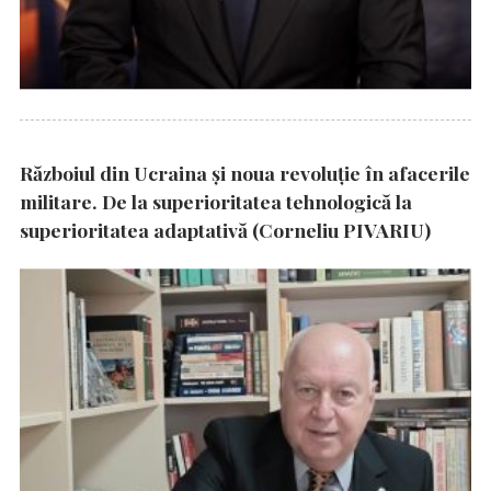
Războiul din Ucraina și noua revoluție în afacerile
militare. De la superioritatea tehnologică la
superioritatea adaptativă (Corneliu PIVARIU)