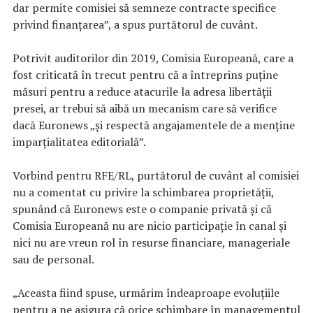
dar permite comisiei să semneze contracte specifice
privind finanțarea”, a spus purtătorul de cuvânt.
Potrivit auditorilor din 2019, Comisia Europeană, care a
fost criticată în trecut pentru că a întreprins puține
măsuri pentru a reduce atacurile la adresa libertății
presei, ar trebui să aibă un mecanism care să verifice
dacă Euronews „și respectă angajamentele de a menține
imparțialitatea editorială”.
Vorbind pentru RFE/RL, purtătorul de cuvânt al comisiei
nu a comentat cu privire la schimbarea proprietății,
spunând că Euronews este o companie privată și că
Comisia Europeană nu are nicio participație în canal și
nici nu are vreun rol în resurse financiare, manageriale
sau de personal.
„Aceasta fiind spuse, urmărim îndeaproape evoluțiile
pentru a ne asigura că orice schimbare în managementul