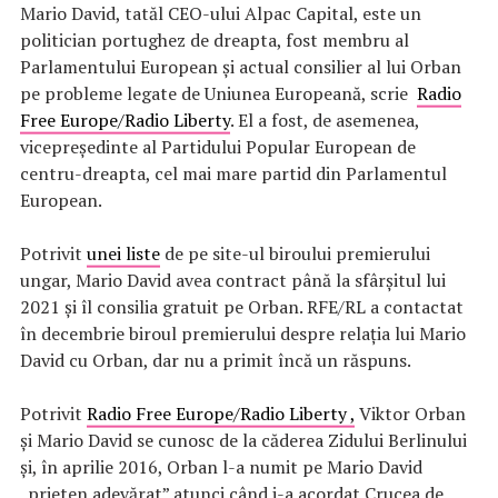
Mario David, tatăl CEO-ului Alpac Capital, este un
politician portughez de dreapta, fost membru al
Parlamentului European și actual consilier al lui Orban
pe probleme legate de Uniunea Europeană, scrie
Radio
Free Europe/Radio Liberty
. El a fost, de asemenea,
vicepreședinte al Partidului Popular European de
centru-dreapta, cel mai mare partid din Parlamentul
European.
Potrivit
unei liste
de pe site-ul biroului premierului
ungar, Mario David avea contract până la sfârșitul lui
2021 și îl consilia gratuit pe Orban. RFE/RL a contactat
în decembrie biroul premierului despre relația lui Mario
David cu Orban, dar nu a primit încă un răspuns.
Potrivit
Radio Free Europe/Radio Liberty ,
Viktor Orban
și Mario David se cunosc de la căderea Zidului Berlinului
și, în aprilie 2016, Orban l-a numit pe Mario David
„prieten adevărat” atunci când i-a acordat Crucea de