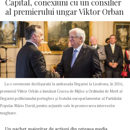
Capital, conexiuni cu un consilier
al premierului ungar Viktor Orban
La o ceremonie desfășurată la ambasada Ungariei la Lisabona, în 2016,
premierul Viktor Orbán a înmânat Crucea de Mijloc a Ordinului de Merit al
Ungariei politicianului portughez și fostului europarlamentar al Partidului
Popular Mário David, pentru acțiunile sale în promovarea intereselor
maghiare.
Un pachet majoritar de acțiuni din rețeaua media