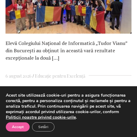
Elevii Colegiului Național de Informatică „Tudor Vianu”
din București au obținut în această vară rezultate
excepționale la două […]
6 august 2026
Educație pentru Excelență
Acest site utilizează cookie-uri pentru a asigura funcționarea
corectă, pentru a personaliza conținutul și reclamele și pentru a
Înmulțirea atacurilor în Marea
analiza traficul. Prin continuarea navigării pe acest site, vă
exprimați acordul privind utilizarea cookie-urilor, conform
Neagră adaugă presiune asupra
Politicii noastre privind cookie-urile
.
fluxurilor globale de mărfuri
Accept
Setări
(Reuters)