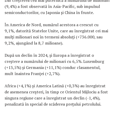
Dar creşterea cea mai puternică a numărului de milionari
(9,4%) a fost observată în Asia-Pacific, sub impulsul
semiconductorilor, cu Japonia şi China în frunte.
În America de Nord, numărul acestora a crescut cu
9,1%, datorită Statelor Unite, care au înregistrat cei mai
mulţi milionari noi în termeni absoluţi (+736.000, sau
9,2%, ajungând la 8,7 milioane).
După un declin în 2024, şi Europa a înregistrat o
creştere a numărului de milionari cu 6,5%. Luxemburg
(+13,5%) şi Germania (+11,1%) conduc clasamentul,
mult înaintea Franţei (+2,7%).
Africa (+4,1%) şi America Latină (+0,3%) au înregistrat
de asemenea creşteri, în timp ce Orientul Mijlociu a fost
singura regiune care a înregistrat un declin (-1,4%),
penalizată în special de scăderea preţului petrolului.