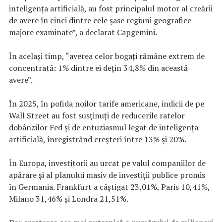
inteligenţa artificială, au fost principalul motor al creării
de avere în cinci dintre cele şase regiuni geografice
majore examinate”, a declarat Capgemini.
În acelaşi timp, “averea celor bogaţi rămâne extrem de
concentrată: 1% dintre ei deţin 34,8% din această
avere”.
În 2025, în pofida noilor tarife americane, indicii de pe
Wall Street au fost susţinuţi de reducerile ratelor
dobânzilor Fed şi de entuziasmul legat de inteligenţa
artificială, înregistrând creşteri între 13% şi 20%.
În Europa, investitorii au urcat pe valul companiilor de
apărare şi al planului masiv de investiţii publice promis
în Germania. Frankfurt a câştigat 23,01%, Paris 10,41%,
Milano 31,46% şi Londra 21,51%.