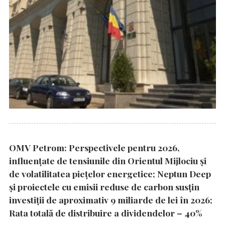
OMV Petrom: Perspectivele pentru 2026,
influențate de tensiunile din Orientul Mijlociu și
de volatilitatea piețelor energetice; Neptun Deep
și proiectele cu emisii reduse de carbon susțin
investiții de aproximativ 9 miliarde de lei în 2026;
Rata totală de distribuire a dividendelor – 40%