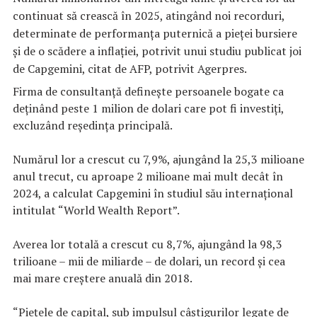
continuat să crească în 2025, atingând noi recorduri,
determinate de performanţa puternică a pieţei bursiere
şi de o scădere a inflaţiei, potrivit unui studiu publicat joi
de Capgemini, citat de AFP, potrivit Agerpres.
Firma de consultanţă defineşte persoanele bogate ca
deţinând peste 1 milion de dolari care pot fi investiţi,
excluzând reşedinţa principală.
Numărul lor a crescut cu 7,9%, ajungând la 25,3 milioane
anul trecut, cu aproape 2 milioane mai mult decât în
2024, a calculat Capgemini în studiul său internaţional
intitulat “World Wealth Report”.
Averea lor totală a crescut cu 8,7%, ajungând la 98,3
trilioane – mii de miliarde – de dolari, un record şi cea
mai mare creştere anuală din 2018.
“Pieţele de capital, sub impulsul câştigurilor legate de