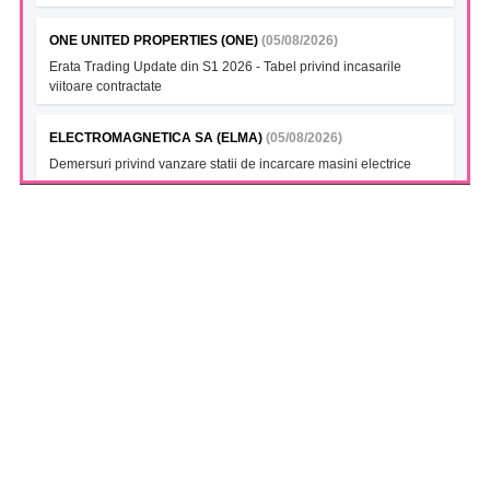
ONE UNITED PROPERTIES (ONE)
(05/08/2026)
Erata Trading Update din S1 2026 - Tabel privind incasarile
viitoare contractate
ELECTROMAGNETICA SA (ELMA)
(05/08/2026)
Demersuri privind vanzare statii de incarcare masini electrice
FONDUL DESCHIS DE INVESTITII BT INDEX ROMANIA ETF
BET TR (BTBETRETF)
(05/08/2026)
Notificare cu privire la numarul si tipul investitorilor
FONDUL DESCHIS DE INVESTITII ETF ENERGIE PATRIA-
TRADEVILLE (PTENGETF)
(05/08/2026)
Notificare cu privire la numarul si tipul investitorilor