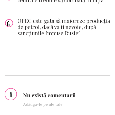
centrale trebuie să combată inflaţia
OPEC este gata să majoreze producţia
de petrol, dacă va fi nevoie, după
sancţiunile impuse Rusiei
i
Nu există comentarii
Adăugă-le pe ale tale