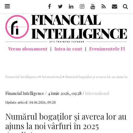
Facebook
Twitter
Linkedin
Instagram
Youtube
Feed
Mail
Căutar
Vreau abonament
|
Intra in cont
|
Evenimentele FI
Financial Intelligence
>
International
>
Numărul bogaţilor şi averea lor au ajuns la
noi vârfuri în 2025 (studiu)
Financial Intelligence
4 iunie 2026, 09:28
International
Update articol:
04.06.2026, 09:28
Numărul bogaţilor şi averea lor au
ajuns la noi vârfuri în 2025