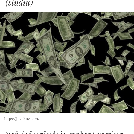
(studiu)
https://pixabay.com/
Numărul milionarilor din întreaga lume şi averea lor au