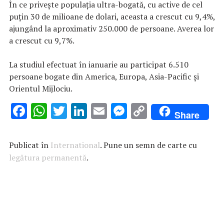
În ce priveşte populaţia ultra-bogată, cu active de cel
puţin 30 de milioane de dolari, aceasta a crescut cu 9,4%,
ajungând la aproximativ 250.000 de persoane. Averea lor
a crescut cu 9,7%.
La studiul efectuat în ianuarie au participat 6.510
persoane bogate din America, Europa, Asia-Pacific şi
Orientul Mijlociu.
F
W
T
Li
E
M
C
Share
ac
h
w
n
m
es
o
e
at
it
k
ai
se
p
Publicat în
International
. Pune un semn de carte cu
b
s
te
e
l
n
y
legătura permanentă
.
o
A
r
dI
g
Li
o
p
n
er
n
k
p
k